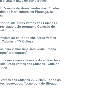
m visitas a mais de 200 parques
3ª Resenha do Áreas Verdes das Cidades:
rdim da Horticultura em Florença, na
lia
itor do site Áreas Verdes das Cidades é
trevistado pelo programa Conexão do
nal Futura
revista do editor do site Áreas Verdes
s Cidades a TV Cultura
as para visitar uma área verde urbana
rque/jardim/praça)
fira mais uma entrevista do editor-chefe
 site Áreas Verdes das Cidades - Guia de
rques
 Verdes das Cidades 2012-2026. Todos os
itos reservados. Tecnologia do
Blogger
.