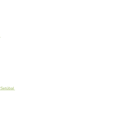
a
 Setúbal