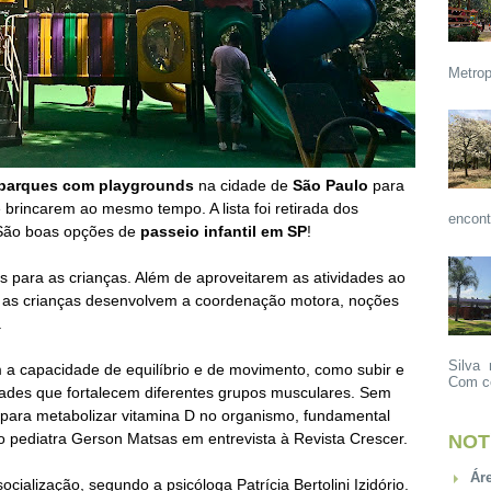
Metrop
parques
com playgrounds
na cidade de
São Paulo
para
e brincarem ao mesmo tempo. A lista foi retirada dos
encont
. São boas opções de
passeio infantil em SP
!
s para as crianças. Além de aproveitarem as atividades ao
a, as crianças desenvolvem a coordenação motora, noções
.
Silva 
a capacidade de equilíbrio e de movimento, como subir e
Com ce
idades que fortalecem diferentes grupos musculares. Sem
l para metabolizar vitamina D no organismo, fundamental
z o pediatra Gerson Matsas em entrevista à Revista Crescer.
NOT
Ár
alização, segundo a psicóloga Patrícia Bertolini Izidório.