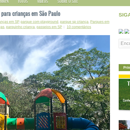
MAPA
FOTOS
VÍDEOS
SOBRE O SITE
 para crianças em São Paulo
SIG
ianças em SP
,
parque com playground
,
parque sp criança
,
Parques em
ças
,
parquinho criança
,
passeios em SP
10 comentários
Prin