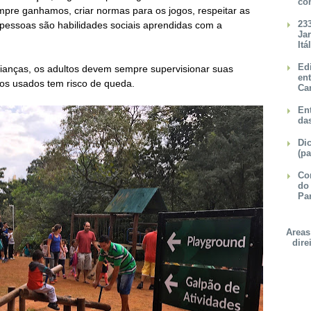
co
pre ganhamos, criar normas para os jogos, respeitar as
23
 pessoas são habilidades sociais aprendidas com a
Ja
Itá
Ed
ianças, os
adultos devem sempre supervisionar suas
en
os usados tem risco de queda.
Ca
Ent
da
Dic
(pa
Con
do
Pa
Areas
dire