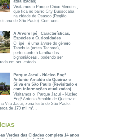
atualizadas)
Visitamos o Parque Chico Mendes ,
que fica no bairro City Bussocaba
na cidade de Osasco (Região
olitana de São Paulo). Com cerc...
A Árvore Ipê_ Características,
Espécies e Curiosidades
O ipê é uma árvore do gênero
Tabebuia (antes Tecoma),
pertencente à família das
bignoniáceas , podendo ser
rada em seu estado ...
Parque Jacuí - Núcleo Engº
Antonio Arnaldo de Queiroz e
Silva em São Paulo (Revisitado e
com informações atualizadas)
Visitamos o Parque Jacuí - Núcleo
Engº Antonio Arnaldo de Queiroz e
na Vila Jacuí, zona leste de São Paulo.
rca de 170 mil m²...
ÍCIAS
eas Verdes das Cidades completa 14 anos