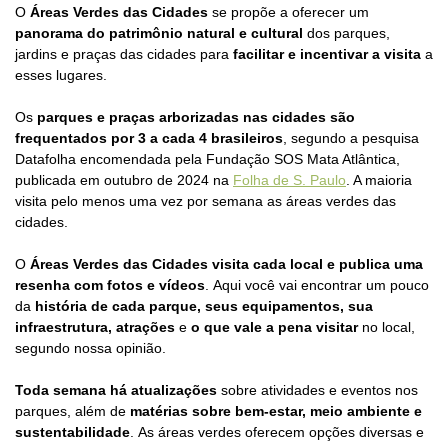
O
Áreas Verdes das Cidades
s
e propõe a oferecer um
panorama do patrimônio natural e cultural
dos parques,
jardins e praças das cidades para
facilitar e incentivar a visita
a
esses lugares.
Os
parques e praças arborizadas nas cidades
são
frequentados por 3 a cada 4 brasileiros
, segundo a pesquisa
Datafolha encomendada pela Fundação SOS Mata Atlântica,
publicada em outubro de 2024 na
Folha de S. Paulo
. A maioria
visita pelo menos uma vez por semana as áreas verdes das
cidades.
O
Áreas Verdes das Cidades visita
cada local e publica uma
resenha com fotos e vídeos
.
Aqui você vai encontrar um pouco
da
história de cada parque, seus equipamentos, sua
infraestrutura, atrações
e
o que vale a pena visitar
no local,
segundo nossa opinião.
T
oda semana há atualizações
sobre atividades e eventos nos
parques, além de
matérias sobre bem-estar, meio ambiente e
sustentabilidade
.
As áreas verdes oferecem opções diversas e