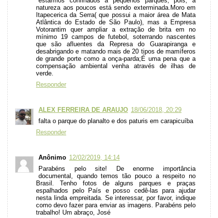
estarmos confinados a pequenos parques, pois, a
natureza aos poucos está sendo exterminada.Moro em
Itapecerica da Serra( que possui a maior área de Mata
Atlântica do Estado de São Paulo), mas a Empresa
Votorantim quer ampliar a extração de brita em no
mínimo 19 campos de futebol, soterrando nascentes
que são afluentes da Represa do Guarapiranga e
desabrigando e matando mais de 20 tipos de mamíferos
de grande porte como a onça-parda;É uma pena que a
compensação ambiental venha através de ilhas de
verde.
Responder
ALEX FERREIRA DE ARAUJO
18/06/2018, 20:29
falta o parque do planalto e dos paturis em carapicuíba
Responder
Anônimo
12/02/2019, 14:14
Parabéns pelo site! De enorme importância
documental, quando temos tão pouco a respeito no
Brasil. Tenho fotos de alguns parques e praças
espalhados pelo País e posso cedê-las para ajudar
nesta linda empreitada. Se interessar, por favor, indique
como devo fazer para enviar as imagens. Parabéns pelo
trabalho! Um abraço, José