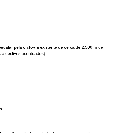
pedalar pela
ciclovia
existente de cerca de 2.500 m de
s e declives acentuados).
s: