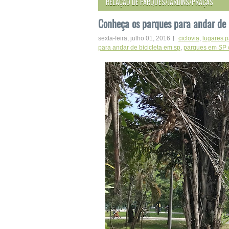
RELAÇÃO DE PARQUES/JARDINS/PRAÇAS
Conheça os parques para andar de 
sexta-feira, julho 01, 2016
ciclovia
,
lugares p
para andar de bicicleta em sp
,
parques em SP c