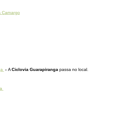
ta Camargo
ga
-
A
Ciclovia Guarapiranga
passa no local.
ga