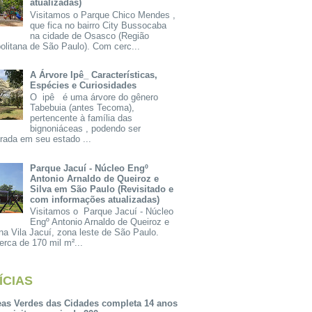
atualizadas)
Visitamos o Parque Chico Mendes ,
que fica no bairro City Bussocaba
na cidade de Osasco (Região
olitana de São Paulo). Com cerc...
A Árvore Ipê_ Características,
Espécies e Curiosidades
O ipê é uma árvore do gênero
Tabebuia (antes Tecoma),
pertencente à família das
bignoniáceas , podendo ser
rada em seu estado ...
Parque Jacuí - Núcleo Engº
Antonio Arnaldo de Queiroz e
Silva em São Paulo (Revisitado e
com informações atualizadas)
Visitamos o Parque Jacuí - Núcleo
Engº Antonio Arnaldo de Queiroz e
na Vila Jacuí, zona leste de São Paulo.
rca de 170 mil m²...
ÍCIAS
eas Verdes das Cidades completa 14 anos