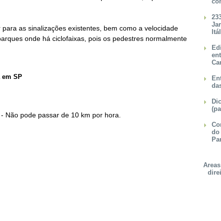
co
23
Ja
r para as sinalizações existentes, bem como a velocidade
Itá
parques onde há ciclofaixas, pois os pedestres normalmente
Ed
en
Ca
ta em SP
Ent
da
Dic
(pa
- Não pode passar de 10 km por hora.
Con
do
Pa
Areas
dire