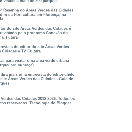
m visitas a mais de 200 parques
3ª Resenha do Áreas Verdes das Cidades:
rdim da Horticultura em Florença, na
lia
itor do site Áreas Verdes das Cidades é
trevistado pelo programa Conexão do
nal Futura
revista do editor do site Áreas Verdes
s Cidades a TV Cultura
as para visitar uma área verde urbana
rque/jardim/praça)
fira mais uma entrevista do editor-chefe
 site Áreas Verdes das Cidades - Guia de
rques
 Verdes das Cidades 2012-2026. Todos os
itos reservados. Tecnologia do
Blogger
.