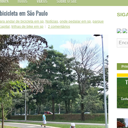
MAPA
FOTOS
VÍDEOS
SOBRE O SITE
bicicleta em São Paulo
SIG
ara andar de bicicleta em sp
,
Notícias
,
onde pedalar em sp
,
parque
apital
,
trilhas de bike em sp
2 comentários
Prin