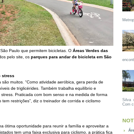
Metrop
 São Paulo que permitem bicicletas. O
Áreas Verdes das
ados pelo site, os
parques para andar de bicicleta em São
encont
o stress
a são muitos. “Como atividade aeróbica, gera perda de
íveis de triglicérides. Também trabalha equilíbrio e
o stress. Praticada com bom senso e na medida de forma
Silva 
tem restrições”, diz o treinador de corrida e ciclismo
Com ce
NOT
 ótima oportunidade para reunir a família e aproveitar a
Ár
tados tem uma faixa exclusiva para ciclismo, a prática fica