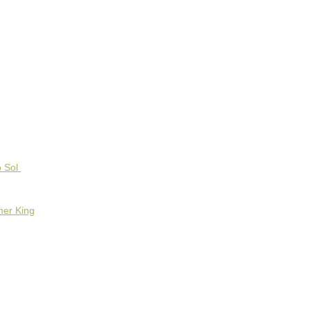
o Sol
her King