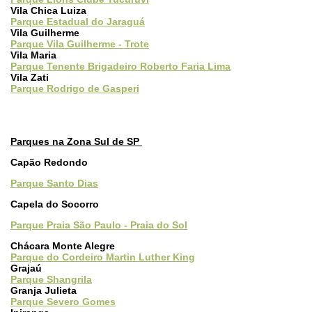
Vila Chica Luiza
Parque Estadual do Jaraguá
Vila Guilherme
Parque Vila Guilherme - Trote
Vila Maria
Parque Tenente Brigadeiro Roberto Faria Lima
Vila Zati
Parque Rodrigo de Gasperi
Parques na Zona Sul de SP
Capão Redondo
Parque Santo Dias
Capela do Socorro
Parque Praia São Paulo - Praia do Sol
Chácara Monte Alegre
Parque do Cordeiro Martin Luther King
Grajaú
Parque Shangrila
Granja Julieta
Parque Severo Gomes