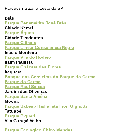
Parques na Zona Leste de SP
Brás
Parque Benemérito José Brás
Cidade Kemel
Parque Águas
Cidade Tiradentes
Parque Ciência
Parque Linear Consciência Negra
Inácio Monteiro
Parque Vila do Rodeio
Itaim Paulista
Parque Chácara das Flores
Itaquera
Bosque das Cerejeiras do Parque do Carmo
Parque do Carmo
Parque Raul Seixas
Jardim das Oliveiras
Parque Santa Amélia
Mooca
Parque Sabesp Radialista Fiori Gigliotti
Tatuapé
Parque Piqueri
Vila Curuçá Velho
Parque Ecológico Chico Mendes