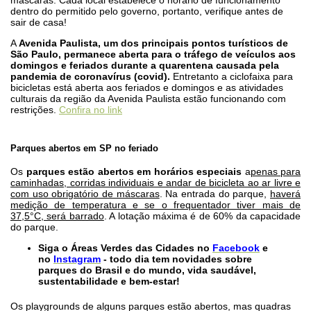
máscaras. Cada local estabelece o horário de funcionamento
dentro do permitido pelo governo, portanto, verifique antes de
sair de casa!
A
Avenida Paulista, um dos principais pontos turísticos de
São Paulo, permanece aberta para o tráfego de veículos
aos
domingos e feriados durante a quarentena causada pela
pandemia de coronavírus (covid).
Entretanto a ciclofaixa para
bicicletas está aberta aos feriados e domingos e as atividades
culturais da região da Avenida Paulista estão funcionando com
restrições.
Confira no link
Parques abertos em SP no feriado
Os
parques estão abertos em horários especiais
a
penas para
caminhadas, corridas individuais e andar de bicicleta ao ar livre e
com uso obrigatório de máscaras
. Na entrada do parque,
haverá
medição de temperatura e se o frequentador tiver mais de
37,5°C, será barrado
. A lotação máxima é de 60% da capacidade
do parque.
Siga o Áreas Verdes das Cidades no
Facebook
e
no
Instagram
- todo dia tem novidades sobre
parques do Brasil e do mundo, vida saudável,
sustentabilidade e bem-estar!
Os playgrounds de alguns parques estão abertos, mas quadras