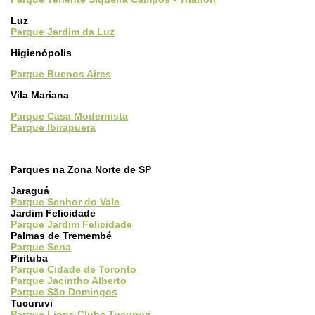
Luz
Parque Jardim da Luz
Higienópolis
Parque Buenos Aires
Vila Mariana
Parque Casa Modernista
Parque Ibirapuera
Parques na Zona Norte de SP
Jaraguá
Parque Senhor do Vale
Jardim Felicidade
Parque Jardim Felicidade
Palmas de Tremembé
Parque Sena
Pirituba
Parque Cidade de Toronto
Parque Jacintho Alberto
Parque São Domingos
Tucuruvi
Parque Lions Clube Tucuruvi