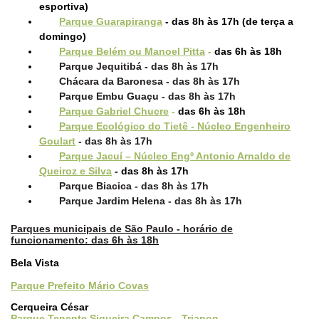
esportiva)
Parque Guarapiranga
- das 8h às 17h (de terça a
domingo)
Parque Belém ou Manoel Pitta
-
das 6h às 18h
Parque Jequitibá - das 8h às 17h
Chácara da Baronesa - das 8h às 17h
Parque Embu Guaçu - das 8h às 17h
Parque Gabriel Chucre
-
das 6h às 18h
Parque Ecológico do Tietê - Núcleo Engenheiro
Goulart
- das 8h às 17h
Parque Jacuí – Núcleo Engº Antonio Arnaldo de
Queiroz e Silva
- das 8h às 17h
Parque Biacica - das 8h às 17h
Parque Jardim Helena - das 8h às 17h
Parques municipais de São Paulo - horário de
funcionamento: das 6h às 18h
Bela Vista
Parque Prefeito Mário Covas
Cerqueira César
Parque Tenente Siqueira Campos - Trianon