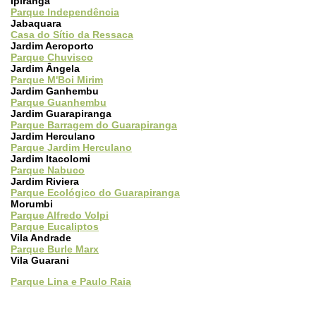
Ipiranga
Parque Independência
Jabaquara
Casa do Sítio da Ressaca
Jardim Aeroporto
Parque Chuvisco
Jardim Ângela
Parque M'Boi Mirim
Jardim Ganhembu
Parque Guanhembu
Jardim Guarapiranga
Parque Barragem do Guarapiranga
Jardim Herculano
Parque Jardim Herculano
Jardim Itacolomi
Parque Nabuco
Jardim Riviera
Parque Ecológico do Guarapiranga
Morumbi
Parque Alfredo Volpi
Parque Eucaliptos
Vila Andrade
Parque Burle Marx
Vila Guarani
Parque Lina e Paulo Raia