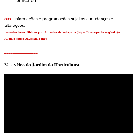
brincarem.
: Informações e programações sujeitas a mudanças e
OBS.
alterações.
Fonte dos textos: Obtidos por IA. Portais da Wikipedia (
https://it.wikipedia.org/wiki)
e
Audiala (
https://audiala.com/)
___________________________________________________________
________________
Veja
vídeo do
J
ardim da Horticultura