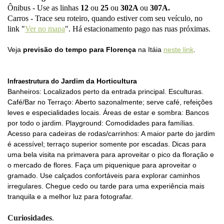
Ônibus
-
Use as linhas
12
ou
25
ou
302A
ou
307A.
Carros
- Trace seu roteiro, quando estiver com seu veículo, no
link "
Ver no mapa
". Há
estacionamento
pago nas ruas próximas.
Veja
previsão do tempo para Florença
na Itáia
neste link
.
Jardim da Horticultura
Infraestrutura do
Banheiros: Localizados perto da entrada principal. Esculturas.
Café/Bar no Terraço: Aberto sazonalmente; serve café, refeições
leves e especialidades locais. Áreas de estar e sombra: Bancos
por todo o jardim. Playground: Comodidades para famílias.
Acesso para cadeiras de rodas/carrinhos: A maior parte do jardim
é acessível; terraço superior somente por escadas. Dicas para
uma bela visita na primavera para aproveitar o pico da floração e
o mercado de flores. Faça um piquenique para aproveitar o
gramado. Use calçados confortáveis para explorar caminhos
irregulares. Chegue cedo ou tarde para uma experiência mais
tranquila e a melhor luz para fotografar.
Curiosidades
.