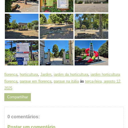
florença
,
horticultura
,
Jardim
,
jardim da horticultura
,
jardim horticultura
florença
,
parque em florença
,
parque na itália
às
terça-feira, agosto 12,
2025
Compartilhar
0 comentários:
Postar um comentário