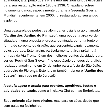
abandono, a tal ponto que a Prefeitura destinou fundos especiais
para sua restauração entre 1933 e 1936. O tepidário sofreu
novamente danos, especialmente durante a Segunda Guerra
Mundial; recentemente, em 2000, foi restaurado ao seu antigo
esplendor.
Uma passarela de pedestres além da ferrovia leva ao chamado
"
Jardim dos Jardins do Parnaso"
, uma pequena área verde
situada em uma encosta pitoresca, dominada por uma fonte em
forma de serpente ou dragão, que serpenteia caprichosamente
pelos degraus. Este jardim, particularmente a área próxima à
entrada da Via Trento, é um dos melhores pontos da cidade para
ver os "Fochi di San Giovanni", o espetáculo de fogos de artifício
realizado anualmente em 24 de junho para a festa de São João,
padroeiro de Florença. Este jardim também abriga o "
Jardim dos
Justos"
, inspirado no de Jerusalém .
A
estufa agora é usada para eventos, aperitivos, festas e
atividades culturais,
como a iniciativa Chá com as Borboletas.
Seus
animais são bem-vindos
, mas para os cães, desde que
com guias ou focinheiros.