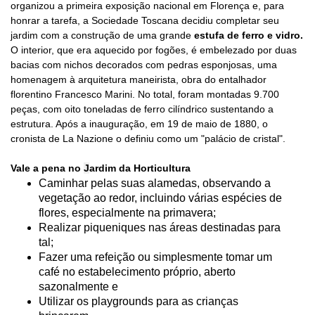
organizou a primeira exposição nacional em Florença e, para
honrar a tarefa, a Sociedade Toscana decidiu completar seu
jardim com a construção de uma grande
estufa de ferro e vidro.
O interior, que era aquecido por fogões, é embelezado por duas
bacias com nichos decorados com pedras esponjosas, uma
homenagem à arquitetura maneirista, obra do entalhador
florentino Francesco Marini. No total, foram montadas 9.700
peças, com oito toneladas de ferro cilíndrico sustentando a
estrutura. Após a inauguração, em 19 de maio de 1880, o
cronista de La Nazione o definiu como um "palácio de cristal".
Vale a pena no
J
ardim da Horticultura
Caminhar pelas suas
alamedas
,
observando a
vegetação ao redor, incluindo várias espécies de
flores, especialmente na primavera;
Realizar piqueniques nas áreas destinadas para
tal;
Fazer uma refeição ou simplesmente tomar um
café no
estabelecimento próprio, aberto
sazonalmente e
Utilizar os playgrounds para as crianças