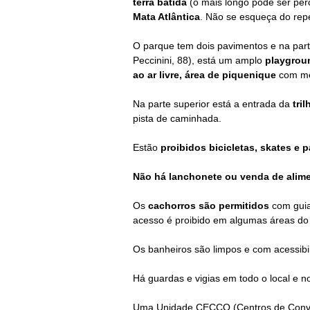
terra batida
(o mais longo pode ser pe
Mata Atlântica
. Não se esqueça do repe
O parque tem dois pavimentos e na parte 
Peccinini, 88), está
um amplo
p
laygro
ao ar livre, á
rea de piquenique
com me
Na parte superior está a entrada da
tri
pista de caminhada.
Estão
proibidos bicicletas, skates e p
Não há lanchonete ou venda de alime
Os
cachorros são permitidos
com guias
acesso é proibido
em algumas áreas do 
Os banheiros são limpos e com acessibi
Há guardas e vigias em todo o local e n
Uma Unidade CECCO (Centros de Conviv