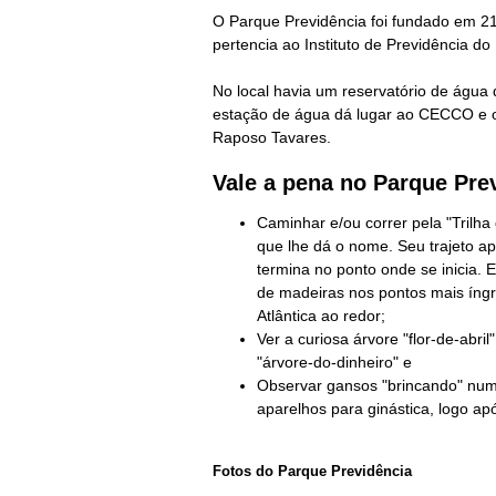
O Parque Previdência foi fundado em 21
pertencia ao
Instituto de Previdência d
No local havia um reservatório de água 
estação de água dá lugar ao CECCO
e o
Raposo Tavares.
Vale a pena no
Parque Pre
Caminhar e/ou correr pela "Trilha 
que lhe dá o nome. Seu trajeto a
termina no ponto onde se inicia. 
de madeiras nos pontos mais íng
Atlântica ao redor;
Ver a curiosa árvore "flor-de-abr
"árvore-do-dinheiro" e
Observar gansos "brincando" num
aparelhos para ginástica, logo ap
Fotos do
Parque Previdência