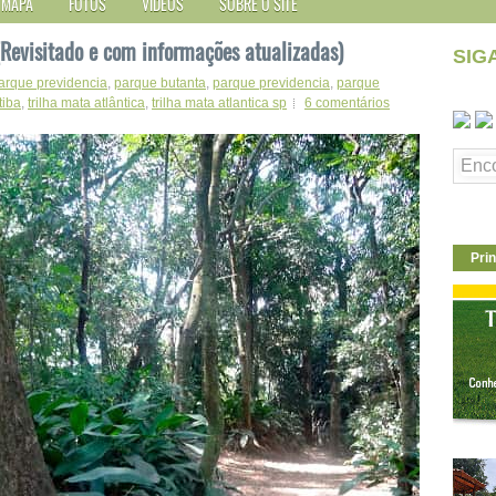
MAPA
FOTOS
VÍDEOS
SOBRE O SITE
Revisitado e com informações atualizadas)
SIG
arque previdencia
,
parque butanta
,
parque previdencia
,
parque
tiba
,
trilha mata atlântica
,
trilha mata atlantica sp
6 comentários
Prin