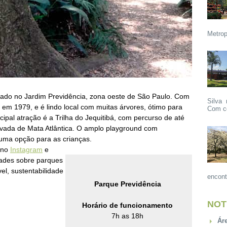
Metrop
izado no
Jardim Previdência
, zona oeste de São Paulo. Com
Silva 
 em 1979, e é lindo local com muitas árvores, ótimo para
Com ce
ncipal atração é a Trilha do Jequitibá, com percurso de até
vada de Mata Atlântica. O amplo playground com
uma opção para as crianças.
 no
Instagram
e
dades
sobre parques
el, sustentabilidade
encont
Parque Previdência
NOT
Horário de funcionamento
7h as 18h
Ár