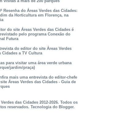
m visitas a mais de 200 parques
3ª Resenha do Áreas Verdes das Cidades:
rdim da Horticultura em Florença, na
lia
itor do site Áreas Verdes das Cidades é
trevistado pelo programa Conexão do
nal Futura
revista do editor do site Áreas Verdes
s Cidades a TV Cultura
as para visitar uma área verde urbana
rque/jardim/praça)
fira mais uma entrevista do editor-chefe
 site Áreas Verdes das Cidades - Guia de
rques
 Verdes das Cidades 2012-2026. Todos os
itos reservados. Tecnologia do
Blogger
.