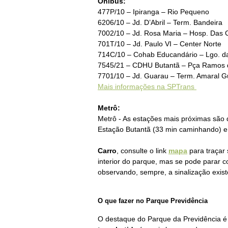
Ônibus:
477P/10 – Ipiranga – Rio Pequeno
6206/10 – Jd. D’Abril – Term. Bandeira
7002/10 – Jd. Rosa Maria – Hosp. Das C
701T/10 – Jd. Paulo VI – Center Norte
714C/10 – Cohab Educandário – Lgo. d
7545/21 – CDHU Butantã – Pça Ramos 
7701/10 – Jd. Guarau – Term. Amaral G
Mais informações na SPTrans
Metrô:
Metrô - As estações mais próximas são 
Estação Butantã (33 min caminhando) 
Carro
, consulte o link
mapa
para traçar 
interior do parque, mas se pode parar c
observando, sempre, a sinalização exist
O que fazer no
Parque Previdência
O destaque do Parque da Previdência é 