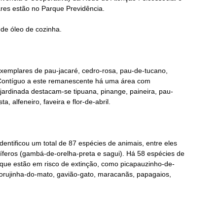
res estão no Parque Previdência.
 de óleo de cozinha.
xemplares de pau-jacaré, cedro-rosa, pau-de-tucano,
 Contíguo a este remanescente há uma área com
jardinada destacam-se tipuana, pinange, paineira, pau-
ta, alfeneiro, faveira e flor-de-abril.
dentificou um total de 87 espécies de animais, entre eles
íferos (gambá-de-orelha-preta e sagui). Há 58 espécies de
 que estão em risco de extinção, como picapauzinho-de-
 corujinha-do-mato, gavião-gato, maracanãs, papagaios,