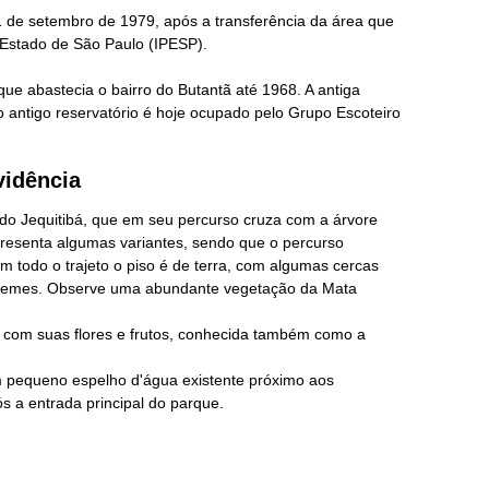
 de setembro de 1979, após a transferência da área que
o Estado de São Paulo (IPESP).
que abastecia o bairro do Butantã até 1968. A antiga
 antigo reservatório é hoje ocupado pelo Grupo Escoteiro
vidência
do Jequitibá,
que em seu percurso cruza com a árvore
presenta algumas variantes, sendo que o percurso
Em todo o trajeto o piso é de terra, com algumas cercas
remes. O
bserve uma abundante vegetação da Mata
il" com suas flores e frutos, conhecida também como a
 pequeno espelho d'água existente próximo aos
ós a entrada principal do parque.