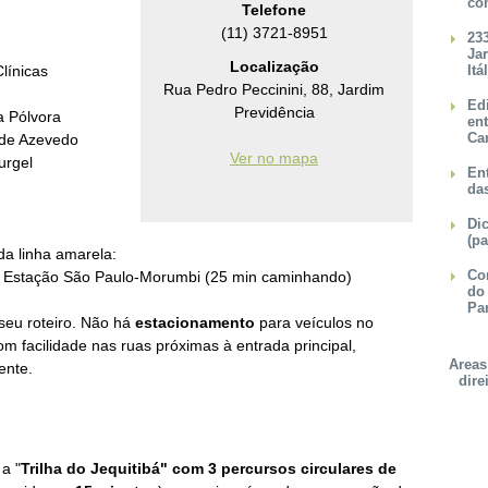
co
Telefone
(11) 3721-8951
23
Ja
Localização
línicas
Itá
Rua Pedro Peccinini, 88, Jardim
Ed
Previdência
a Pólvora
en
Ca
de Azevedo
Ver no mapa
urgel
Ent
da
Dic
(pa
da linha amarela:
Con
e Estação São Paulo-Morumbi (25 min caminhando)
do
Pa
seu roteiro. Não há
estacionamento
para veículos no
om facilidade nas ruas próximas à entrada principal,
Areas
ente.
dire
a "
Trilha do Jequitibá" com 3 percursos circulares de