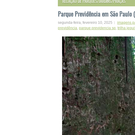
RELAÇÃO DE PARQUES/JARDINS/PRAÇAS
Parque Previdência em São Paulo (
segunda-feira, fevereiro 10, 2025
imagens p
previdência
,
parque previdencia sp
,
trilha jequi