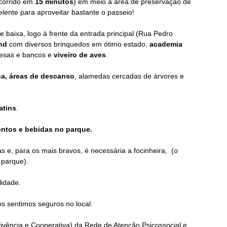
rcorrido em
15 minutos
) em meio a área de preservação de
lente para aproveitar bastante o passeio!
baixa, logo à frente da entrada principal (
Rua Pedro
und
com diversos brinquedos em ótimo estado,
a
cademia
sas e bancos e
viveiro de aves
.
lha, áreas de descanso
, alamedas cercadas de árvores e
atins
.
ntos e bebidas no parque.
 e, para os mais bravos, é necessária a focinheira, (
o
parque).
lidade.
os sentimos seguros no local.
ência e Cooperativa) da Rede de Atenção Psicossocial e