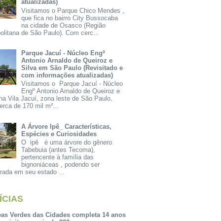
atualizadas)
Visitamos o Parque Chico Mendes ,
que fica no bairro City Bussocaba
na cidade de Osasco (Região
olitana de São Paulo). Com cerc...
Parque Jacuí - Núcleo Engº
Antonio Arnaldo de Queiroz e
Silva em São Paulo (Revisitado e
com informações atualizadas)
Visitamos o Parque Jacuí - Núcleo
Engº Antonio Arnaldo de Queiroz e
na Vila Jacuí, zona leste de São Paulo.
rca de 170 mil m²...
A Árvore Ipê_ Características,
Espécies e Curiosidades
O ipê é uma árvore do gênero
Tabebuia (antes Tecoma),
pertencente à família das
bignoniáceas , podendo ser
rada em seu estado ...
ÍCIAS
eas Verdes das Cidades completa 14 anos