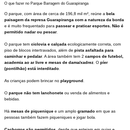
O que fazer no Parque Barragem do Guarapiranga
O parque, com área de cerca de 196,8 mil m², reúne a
bela
paisagem da represa Guarapiranga com a natureza da borda
e é muito frequentado para
passear e praticar esportes. Não é
permitido nadar ou pescar
.
O parque tem
ciclovia e calçada
ecologicamente correta, com
piso de blocos intertravados, além de
pista asfaltada para
caminhar e pedalar
. A área também tem 2
campos de futebol,
academia ao ar livre e mesas de dama/xadrez
. O
píer
(pontilhão) está interditado
.
As crianças podem brincar no
playground
.
O
parque não tem lanchonete
ou venda de alimentos e
bebidas.
Há
mesas de piquenique
e um amplo
gramado
em que as
pessoas também fazem piqueniques e jogar bola.
Cachorros são permitidos
, desde que estejam em guias e