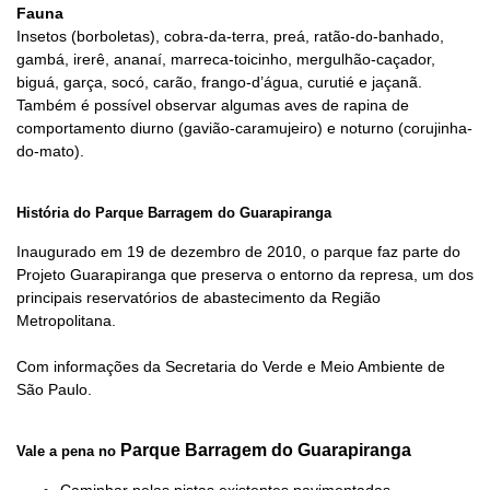
Fauna
Insetos (borboletas), cobra-da-terra, preá, ratão-do-banhado,
gambá, irerê, ananaí, marreca-toicinho, mergulhão-caçador,
biguá, garça, socó, carão, frango-d’água, curutié e jaçanã.
Também é possível observar algumas aves de rapina de
comportamento diurno (gavião-caramujeiro) e noturno (corujinha-
do-mato).
História do Parque Barragem do Guarapiranga
Inaugurado em 19 de dezembro de 2010, o parque faz parte do
Projeto Guarapiranga que preserva o entorno da represa, um dos
principais reservatórios de abastecimento da Região
Metropolitana.
Com informações da Secretaria do Verde e Meio Ambiente de
São Paulo.
Parque Barragem do Guarapiranga
Vale a pena no
Caminhar pelas pistas existentes pavimentadas,