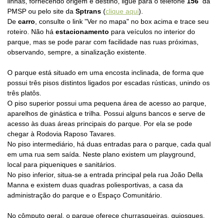
linhas,
fornecendo origem e destino, ligue para o telefone
156
da
PMSP
ou pelo site
da
Sptrans
(
clique aqui
).
De
carro
, consulte o link "Ver no mapa" no box acima e trace seu
roteiro. Não há
estacionamento
para veículos no interior do
parque, mas se pode parar com facilidade nas ruas próximas,
observando, sempre, a sinalização existente.
O parque está situado em uma encosta inclinada, de forma que
possui três pisos distintos ligados por escadas rústicas, unindo os
três platôs.
O piso superior possui uma pequena área de acesso ao parque,
aparelhos de ginástica e trilha. Possui alguns bancos e serve de
acesso às duas áreas principais do parque. Por ela se pode
chegar à Rodovia Raposo Tavares.
No piso intermediário, há duas entradas para o parque, cada qual
em uma rua sem saída. Neste plano existem um playground,
local para piqueniques e sanitários.
No piso inferior, situa-se a entrada principal pela rua João Della
Manna e existem duas quadras poliesportivas, a casa da
administração do parque e o Espaço Comunitário.
No cômputo geral, o parque oferece
churrasqueiras, quiosques,