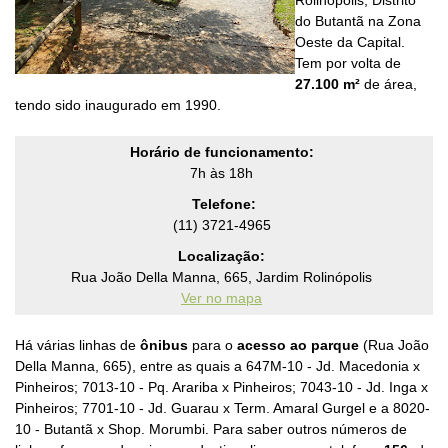
Rolinópolis
, Distrito
do Butantã na Zona
Oeste da Capital.
Tem
por volta de
27.100 m²
de área,
tendo sido inaugurado em 1990.
Horário de funcionamento:
7h às 18h
Telefone:
(11) 3721-4965
Localização:
Rua João Della Manna, 665, Jardim Rolinópolis
Ver no mapa
Há várias linhas de
ônibus
para o
acesso ao parque
(Rua João
Della Manna, 665
), entre as quais a
647M-10 - Jd. Macedonia x
Pinheiros; 7013-10 - Pq. Arariba x Pinheiros; 7043-10 - Jd. Inga x
Pinheiros; 7701-10 - Jd. Guarau x Term. Amaral Gurgel e a 8020-
10 - Butantã x Shop. Morumbi
. Para saber outros números de