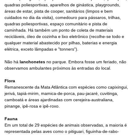
quadras poliesportivas, aparelhos de ginástica, playgrounds,
áreas de estar, pista de cooper, sanitários (limpos e bem
cuidados no dia da visita), comedouro para pássaros, trilhas,
quadras poliesportivas, espaço comunitário e pista de
caminhada.
Há também um
ponto de coleta de materiais
recicláveis, óleo de cozinha e lixo eletrônico (recolhe-se todo e
qualquer material abastecido por pilhas, baterias e energia
elétrica, exceto lâmpadas e "tonners").
Não há
l
anchonetes
no parque. Embora fosse um feriado, não
observamos ambulantes próximos às entradas do local.
Flora
Remanescente da Mata Atlântica com espécies como capixingui,
jerivá, tapiá-mirim, mamica-de-porca, pau-jacaré, cuvitinga,
camboatá e áreas ajardinadas com cerejeira-australiana,
pinange, ipê-rosa e ipê-roxo.
Fauna
Em um total de 29 espécies de animais observadas, a maioria é
representada pelas aves como o pitiguari, figuinha-de-rabo-