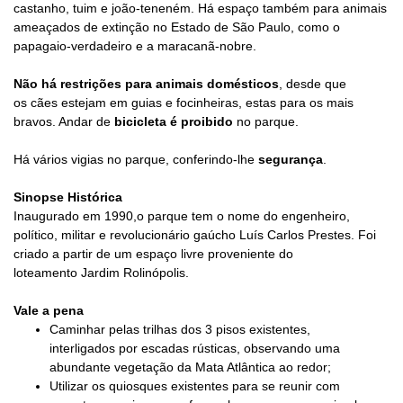
castanho, tuim e joão-teneném. Há espaço também para animais
ameaçados de extinção no Estado de São Paulo, como o
papagaio-verdadeiro e a maracanã-nobre.
Não há restrições para
animais domésticos
, desde que
os
cães estejam em guias
e focinheiras, estas para os mais
bravos. Andar de
bicicleta é proibido
no parque.
Há vários vigias no parque, conferindo-lhe
segurança
.
Sinopse Histórica
Inaugurado em 1990,o parque tem o nome do engenheiro,
político, militar e revolucionário gaúcho Luís Carlos Prestes. Foi
criado a partir de um espaço livre proveniente do
loteamento Jardim Rolinópolis.
Vale a pena
Caminhar pelas trilhas dos 3 pisos existentes,
interligados por escadas rústicas, o
bservando uma
abundante vegetação da Mata Atlântica ao redor;
Utilizar os quiosques existentes para se reunir com