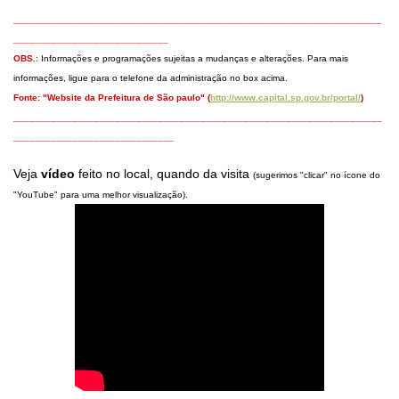
_____________________________________________________________________
_____________________________
OBS.
: Informações e programações sujeitas a mudanças e alterações.
Para mais
informações, ligue para o telefone da administração no box acima.
Fonte:
"Website da Prefeitura de São paulo" (
http://www.capital.sp.gov.br/portal/
)
_____________________________________________________________________
______________________________
Veja
vídeo
feito no local, quando da visita
(sugerimos "clicar" no ícone do
"YouTube" para uma melhor visualização).