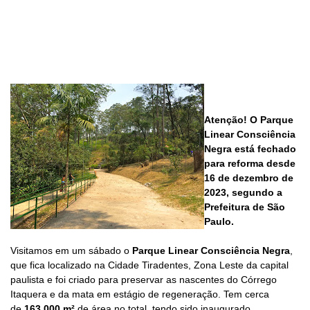
Atenção! O Parque
Linear Consciência
Negra está fechado
para reforma desde
16 de dezembro de
2023, segundo a
Prefeitura de São
Paulo.
Visitamos em um sábado o
Parque Linear Consciência Negra
,
que fica localizado na Cidade Tiradentes, Zona Leste
da capital
paulista
e foi criado para preservar as nascentes do Córrego
Itaquera e da mata em estágio de regeneração.
T
em cerca
de
163.000 m²
de área no total, tendo sido inaugurado