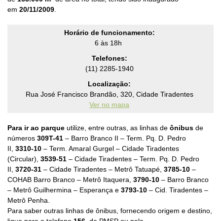
em
20/11/2009
.
Horário de funcionamento:
6 às 18h
Telefones:
(11) 2285-1940
Localização:
Rua José Francisco Brandão, 320, Cidade Tiradentes
Ver no mapa
Para ir ao parque
utilize, entre outras, as linhas de
ônibus
de
números
309T-41
– Barro Branco II – Term. Pq. D. Pedro
II,
3310-10
– Term. Amaral Gurgel – Cidade Tiradentes
(Circular),
3539-51
– Cidade Tiradentes – Term. Pq. D. Pedro
II,
3720-31
– Cidade Tiradentes – Metrô Tatuapé,
3785-10
–
COHAB Barro Branco – Metrô Itaquera,
3790-10
– Barro Branco
– Metrô Guilhermina – Esperança
e
3793-10
– Cid. Tiradentes –
Metrô Penha.
Para saber outras linhas de ônibus, fornecendo origem e destino,