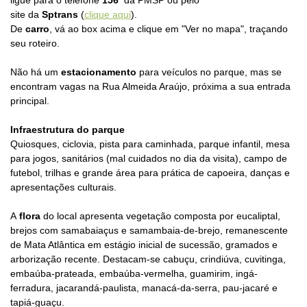
ligue para o telefone
156
da PMSP
ou pelo
site
da
Sptrans
(
clique aqui
).
De
carro
, vá ao box acima e clique em "Ver no mapa", traçando
seu roteiro.
Não há um
estacionamento
para veículos no parque, mas se
encontram vagas na Rua Almeida Araújo, próxima a sua entrada
principal.
Infraestrutura do parque
Quiosques, ciclovia, pista para caminhada, parque infantil, mesa
para jogos, sanitários (mal cuidados no dia da visita), campo de
futebol, trilhas e grande área para prática de capoeira, danças e
apresentações culturais.
A
flora
do
local
apresenta vegetação composta por eucaliptal,
brejos com samabaiaçus e samambaia-de-brejo, remanescente
de Mata Atlântica em estágio inicial de sucessão, gramados e
arborização recente. Destacam-se cabuçu, crindiúva, cuvitinga,
embaúba-prateada, embaúba-vermelha, guamirim, ingá-
ferradura, jacarandá-paulista, manacá-da-serra, pau-jacaré e
tapiá-guaçu.