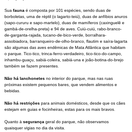
Sua
f
auna
é composta por
101 espécies, sendo duas de
borboletas, uma de réptil (o lagarto-teiú), duas de anfíbios anuros
(sapo-cururu e sapo-martelo), duas de mamíferos (caxinguelê e
gambá-de-orelha-preta) e 94 de aves. Cuiú-cuiú, rabo-branco-
de-garganta-rajada, tucano-de-bico-verde, borralhara-
assobiadora, barranqueiro-de-olho-branco, flautim e saíra-lagarta
são algumas das aves endêmicas de Mata Atlântica que habitam
o parque. Tico-tico, trinca-ferro-verdadeiro, tico-tico-do-campo,
inhambu-guaçu, sabiá-coleira, sabiá-una e joão-botina-do-brejo
também se fazem presentes.
Não há
l
anchonetes
no interior do parque, mas nas ruas
próximas existem pequenos bares, que vendem alimentos e
bebidas.
Não há restrições
para
animais domésticos, desde que os
cães
estejam em guias
e focinheiras, estas para os mais bravos.
Quanto à
segurança
geral do parque, não
observamos
quaisquer vigias no dia da visita.