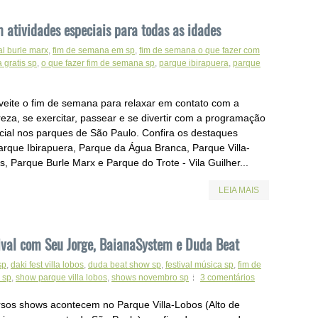
atividades especiais para todas as idades
al burle marx
,
fim de semana em sp
,
fim de semana o que fazer com
 gratis sp
,
o que fazer fim de semana sp
,
parque ibirapuera
,
parque
veite o fim de semana para relaxar em contato com a
reza, se exercitar, passear e se divertir com a programação
cial nos parques de São Paulo. Confira os destaques
arque Ibirapuera, Parque da Água Branca, Parque Villa-
, Parque Burle Marx e Parque do Trote - Vila Guilher...
LEIA MAIS
ival com Seu Jorge, BaianaSystem e Duda Beat
sp
,
daki fest villa lobos
,
duda beat show sp
,
festival música sp
,
fim de
 sp
,
show parque villa lobos
,
shows novembro sp
3 comentários
rsos shows acontecem no Parque Villa-Lobos (Alto de