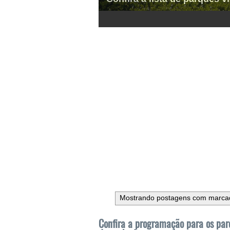
1
2
3
4
5
6
Mostrando postagens com marc
Confira a programação para os par