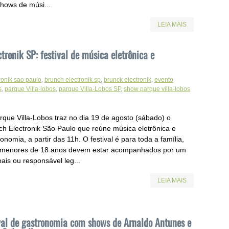
shows de músi...
LEIA MAIS
tronik SP: festival de música eletrônica e
ronik sao paulo
,
brunch electronik sp
,
brunck electronik
,
evento
s
,
parque Villa-lobos
,
parque Villa-Lobos SP
,
show parque villa-lobos
rque Villa-Lobos traz no dia 19 de agosto (sábado) o
ch Electronik São Paulo que reúne música eletrônica e
onomia, a partir das 11h. O festival é para toda a família,
menores de 18 anos devem estar acompanhados por um
ais ou responsável leg...
LEIA MAIS
ival de gastronomia com shows de Arnaldo Antunes e