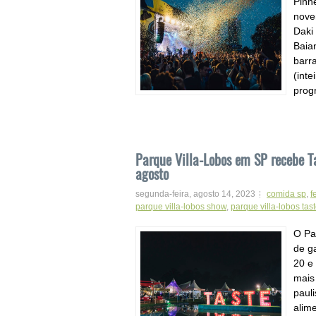
Pinh
nove
Daki
Baia
barr
(inte
prog
Parque Villa-Lobos em SP recebe T
agosto
segunda-feira, agosto 14, 2023
comida sp
,
f
parque villa-lobos show
,
parque villa-lobos tas
O Pa
de g
20 e
mais
paul
alime