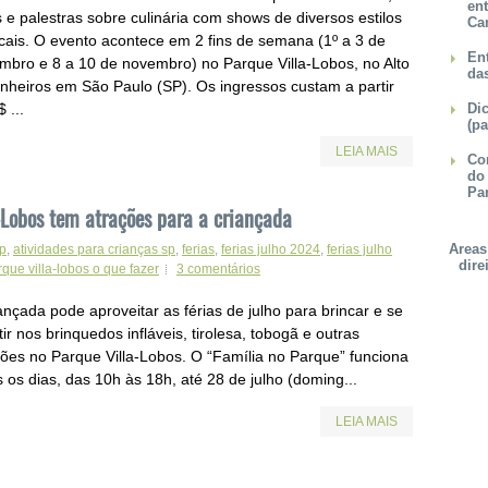
en
 e palestras sobre culinária com shows de diversos estilos
Ca
cais. O evento acontece em 2 fins de semana (1º a 3 de
Ent
mbro e 8 a 10 de novembro) no Parque Villa-Lobos, no Alto
da
inheiros em São Paulo (SP). Os ingressos custam a partir
 ...
Dic
(pa
LEIA MAIS
Con
do
Pa
-Lobos tem atrações para a criançada
Areas
sp
,
atividades para crianças sp
,
ferias
,
ferias julho 2024
,
ferias julho
dire
rque villa-lobos o que fazer
3 comentários
ançada pode aproveitar as férias de julho para brincar e se
tir nos brinquedos infláveis, tirolesa, tobogã e outras
ções no Parque Villa-Lobos. O “Família no Parque” funciona
 os dias, das 10h às 18h, até 28 de julho (doming...
LEIA MAIS