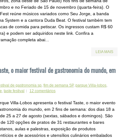
eiros, zona oeste de São Paulo) nos fins de semana de
mbro e no Feriado de 15 de novembro (quarta-feira). O
 Fest reúne músicos variados como Seu Jorge, a banda
na System e a cantora Duda Beat. O festival também tem
acas de comida para petiscar. Os ingressos custam R$ 60
ira) e podem ser adquiridos neste link. Confira a
ramação completa abai...
LEIA MAIS
aste, o maior festival de gastronomia do mundo, em
estival de gastronomia sp
,
fim de semana SP
,
parque Villa-lobos
,
te
,
taste festival
12 comentários
rque Villa-Lobos apresenta o festival Taste, o maior evento
astronomia do mundo, em 2 fins de semana: dos dias 18 a
 de 25 a 27 de agosto (sextas, sábados e domingos). São
 de 120 opções de pratos de 31 restaurantes e bares
istanos, aulas e palestras, exposição de produtos
ntícios e de acessórios e utensílios culinários embalados