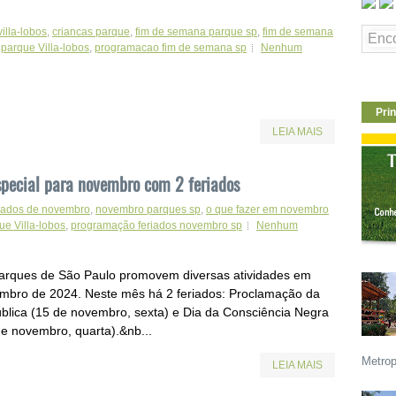
villa-lobos
,
criancas parque
,
fim de semana parque sp
,
fim de semana
,
parque Villa-lobos
,
programacao fim de semana sp
Nenhum
Prin
LEIA MAIS
pecial para novembro com 2 feriados
riados de novembro
,
novembro parques sp
,
o que fazer em novembro
ue Villa-lobos
,
programação feriados novembro sp
Nenhum
arques de São Paulo promovem diversas atividades em
mbro de 2024. Neste mês há 2 feriados: Proclamação da
blica (15 de novembro, sexta) e Dia da Consciência Negra
de novembro, quarta).&nb...
Metrop
LEIA MAIS