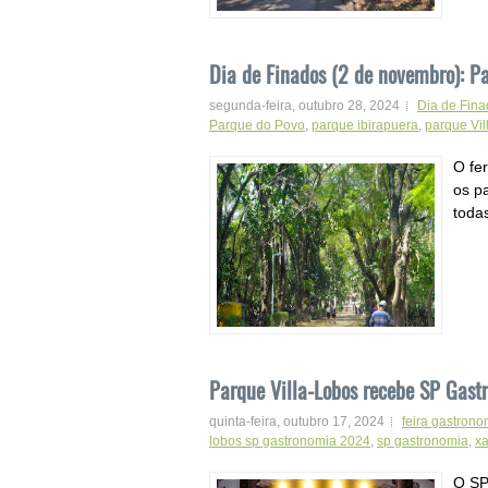
Dia de Finados (2 de novembro): P
segunda-feira, outubro 28, 2024
Dia de Fin
Parque do Povo
,
parque ibirapuera
,
parque Vil
O fe
os p
todas
Parque Villa-Lobos recebe SP Gast
quinta-feira, outubro 17, 2024
feira gastrono
lobos sp gastronomia 2024
,
sp gastronomia
,
xa
O SP