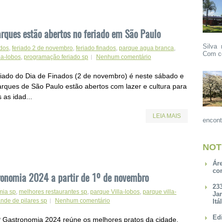
arques estão abertos no feriado em São Paulo
Silva 
ados
,
feriado 2 de novembro
,
feriado finados
,
parque agua branca
,
Com ce
la-lobos
,
programação feriado sp
Nenhum comentário
riado do Dia de Finados (2 de novembro) é neste sábado e
arques de São Paulo estão abertos com lazer e cultura para
 as idad...
LEIA MAIS
encont
NOT
Ár
co
ronomia 2024 a partir de 1º de novembro
23
mia sp
,
melhores restaurantes sp
,
parque Villa-lobos
,
parque villa-
Ja
nde de pilares sp
Nenhum comentário
Itá
Ed
 Gastronomia 2024 reúne os melhores pratos da cidade,