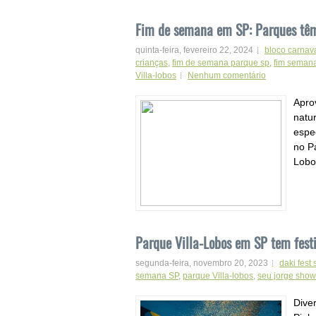
Fim de semana em SP: Parques têm 
quinta-feira, fevereiro 22, 2024
bloco carnav
crianças
,
fim de semana parque sp
,
fim semana
Villa-lobos
Nenhum comentário
Apro
natu
espe
no P
Lobos
Parque Villa-Lobos em SP tem fest
segunda-feira, novembro 20, 2023
daki fest 
semana SP
,
parque Villa-lobos
,
seu jorge show
Dive