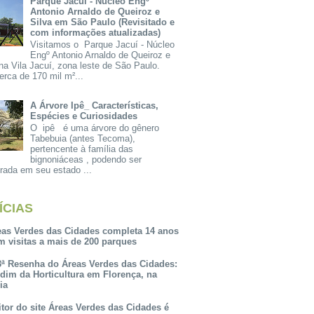
Parque Jacuí - Núcleo Engº
Antonio Arnaldo de Queiroz e
Silva em São Paulo (Revisitado e
com informações atualizadas)
Visitamos o Parque Jacuí - Núcleo
Engº Antonio Arnaldo de Queiroz e
na Vila Jacuí, zona leste de São Paulo.
rca de 170 mil m²...
A Árvore Ipê_ Características,
Espécies e Curiosidades
O ipê é uma árvore do gênero
Tabebuia (antes Tecoma),
pertencente à família das
bignoniáceas , podendo ser
rada em seu estado ...
ÍCIAS
eas Verdes das Cidades completa 14 anos
m visitas a mais de 200 parques
3ª Resenha do Áreas Verdes das Cidades:
rdim da Horticultura em Florença, na
lia
itor do site Áreas Verdes das Cidades é