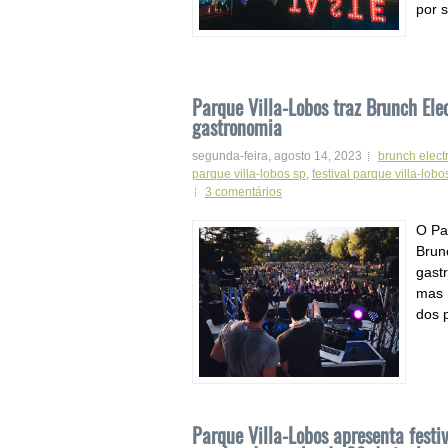
por 
Parque Villa-Lobos traz Brunch Elec
gastronomia
segunda-feira, agosto 14, 2023
brunch elect
parque villa-lobos sp
,
festival parque villa-lobo
3 comentários
O Pa
Brun
gastr
mas 
dos p
Parque Villa-Lobos apresenta fest