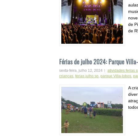
aulas
musi
nove
de P
de R$
Férias de julho 2024: Parque Villa
sexta-feira, julho 12, 2024
atividades ferias 
crianças
,
ferias julho sp
,
parque Villa-lobos
,
pa
A cri
diver
atra
todos