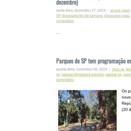
dezembro)
sexta-feira, dezembro 27, 2024
arvore natal 
SP
,
ibirapuera fim de semana
,
ibirapuera natal
comentário
...
Parques de SP tem programação es
quarta-feira, novembro 06, 2024
circo sp
,
fe
sp
,
parque ibirapuera eventos
,
parque sp
,
parq
comentário
Os p
nove
Repú
(20 