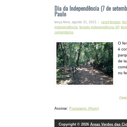
Dia da Independência (7 de setembr
Paulo
terça-feira, agosto 31, 2021
ceret feriado
,
fe
independência
,
feriado independência SP
,
feri
comentários
O fe
é co
parq
de la
comé
no fe
Página
Assinar:
Postagens (Atom)
Copyright ©
2026
Áreas Verdes das Ci