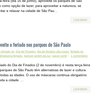
a-feira (dia 16 de junho), aproveite os parques de São
o como opção de lazer, para aproveitar a natureza, se
itar e relaxar na cidade de São Pau...
LEIA MAIS
veite o feriado nos parques de São Paulo
 feriado sp
,
Dia de Finados
,
dia de finados são paulo
,
feriado sp
,
birapuera feriado
,
parque jardim da luz
,
parue ceret
1 comentário
riado do Dia de Finados (2 de novembro) é nesta terça-feira
 parques de São Paulo têm alternativas de lazer e cultura
 todas as idades. O uso de máscaras continua obrigatório
da a cidade. ...
LEIA MAIS