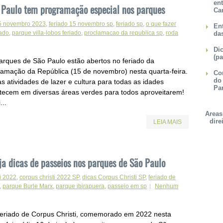
en
 Paulo tem programação especial nos parques
Ca
15 novembro 2023
,
feriado 15 novembro sp
,
feriado sp
,
o que fazer
Ent
iado
,
parque villa-lobos feriado
,
proclamacao da republica sp
,
roda
da
Dic
(pa
arques de São Paulo estão abertos no feriado da
lamação da República (15 de novembro) nesta quarta-feira.
Con
do
s atividades de lazer e cultura para todas as idades
Pa
tecem em diversas áreas verdes para todos aproveitarem!
...
Areas
dire
LEIA MAIS
ja dicas de passeios nos parques de São Paulo
i 2022
,
corpus christi 2022 SP
,
dicas Corpus Christi SP
,
feriado de
,
parque Burle Marx
,
parque ibirapuera
,
passeio em sp
Nenhum
eriado de Corpus Christi, comemorado em 2022 nesta