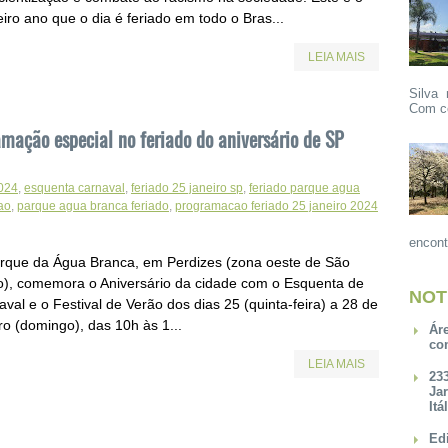
iro ano que o dia é feriado em todo o Bras...
LEIA MAIS
Silva 
Com ce
mação especial no feriado do aniversário de SP
2024
,
esquenta carnaval
,
feriado 25 janeiro sp
,
feriado parque agua
rao
,
parque agua branca feriado
,
programacao feriado 25 janeiro 2024
encont
rque da Água Branca, em Perdizes (zona oeste de São
o), comemora o Aniversário da cidade com o Esquenta de
NOT
val e o Festival de Verão dos dias 25 (quinta-feira) a 28 de
ro (domingo), das 10h às 1...
Ár
co
LEIA MAIS
23
Ja
Itá
Ed