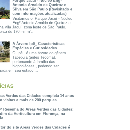
Parque Jacuí - Núcleo Engº
Antonio Arnaldo de Queiroz e
Silva em São Paulo (Revisitado e
com informações atualizadas)
Visitamos o Parque Jacuí - Núcleo
Engº Antonio Arnaldo de Queiroz e
na Vila Jacuí, zona leste de São Paulo.
rca de 170 mil m²...
A Árvore Ipê_ Características,
Espécies e Curiosidades
O ipê é uma árvore do gênero
Tabebuia (antes Tecoma),
pertencente à família das
bignoniáceas , podendo ser
rada em seu estado ...
ÍCIAS
eas Verdes das Cidades completa 14 anos
m visitas a mais de 200 parques
3ª Resenha do Áreas Verdes das Cidades:
rdim da Horticultura em Florença, na
lia
itor do site Áreas Verdes das Cidades é