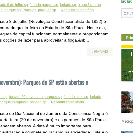
iado 9 de julho sp
,
feriado parque sp
,
feriado sp
,
o que fazer no
do
,
parque sp
,
Parques
,
parques sp
Nenhum comentário
iado 9 de julho (Revolução Constitucionalista de 1932) é
morado quinta-feira no Estado de São Paulo. Neste dia,
arques da capital funcionam normalmente e proporcionam
Prin
s opções de lazer para aproveitar a folga.&nb...
LEIA MAIS
novembro): Parques de SP estão abertos e
ro sp
,
feriado 20 novembro parques sp
,
feriado circo sp
,
feriado
 parque ibirapuera
,
feriado sp
Nenhum comentário
riado do Dia Nacional de Zumbi e da Consciência Negra é
uarta-feira (20 de novembro) e os parques de São Paulo
Metrop
anecem abertos. A data é muito importante para
cientização e combate ao racismo na sociedade. Este é o