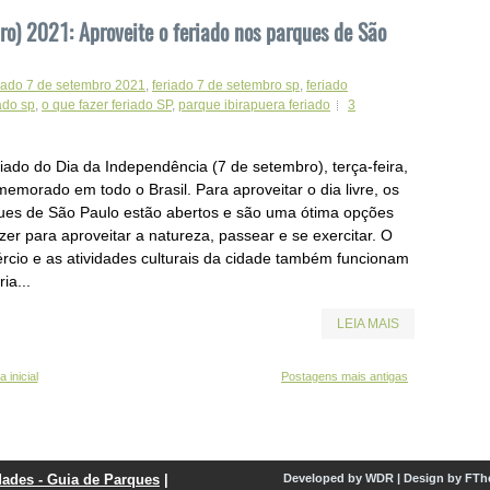
o) 2021: Aproveite o feriado nos parques de São
riado 7 de setembro 2021
,
feriado 7 de setembro sp
,
feriado
ado sp
,
o que fazer feriado SP
,
parque ibirapuera feriado
3
riado do Dia da Independência (7 de setembro), terça-feira,
memorado em todo o Brasil. Para aproveitar o dia livre, os
ues de São Paulo estão abertos e são uma ótima opções
zer para aproveitar a natureza, passear e se exercitar. O
rcio e as atividades culturais da cidade também funcionam
ria...
LEIA MAIS
 inicial
Postagens mais antigas
dades - Guia de Parques
|
Developed by
WDR
|
Design by
FTh