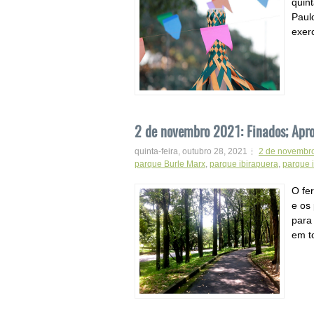
quint
Paul
exerc
2 de novembro 2021: Finados; Apro
quinta-feira, outubro 28, 2021
2 de novembro
parque Burle Marx
,
parque ibirapuera
,
parque i
O fe
e os
para
em to