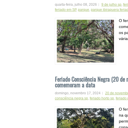
quarta-feira, julho 08, 2026
9 de julho sp
,
fer
feriado em SP
,
parque
,
parque ibirapuera feria
O fer
come
os p
vária
Feriado Consciência Negra (20 de 
comemoram a data
domingo, novembro 17, 2024
20 de novemb
consciência negra sp
,
feriado horto sp
,
feriado
O fe
na q
perm
cons