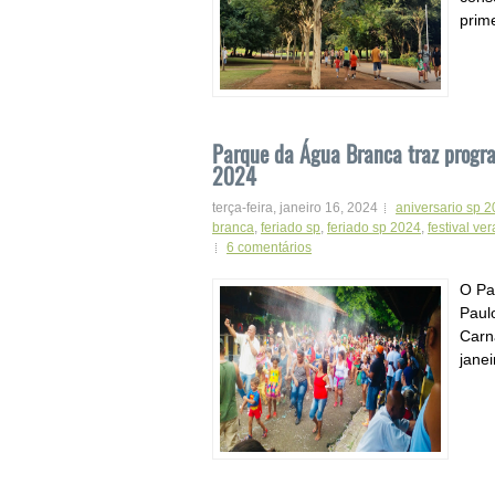
prime
Parque da Água Branca traz progra
2024
terça-feira, janeiro 16, 2024
aniversario sp 
branca
,
feriado sp
,
feriado sp 2024
,
festival ve
6 comentários
O Pa
Paul
Carna
janei