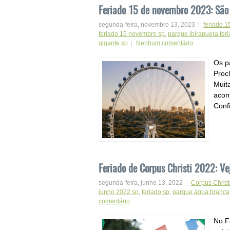
Feriado 15 de novembro 2023: São
segunda-feira, novembro 13, 2023
feriado 
feriado 15 novembro sp
,
parque ibirapuera fer
gigante sp
Nenhum comentário
Os p
Proc
Muita
acon
Confi
Feriado de Corpus Christi 2022: Ve
segunda-feira, junho 13, 2022
Corpus Christ
junho 2022 sp
,
feriado sp
,
parque água branca
comentário
No F