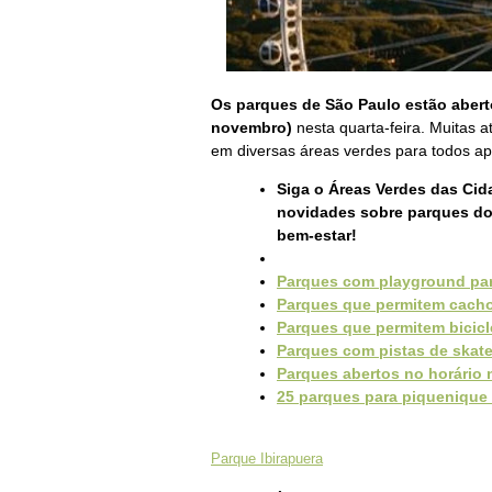
Os parques de São Paulo estão abert
novembro)
nesta quarta-feira. Muitas a
em diversas áreas verdes para todos ap
Siga o Áreas Verdes das Ci
novidades sobre parques do 
bem-estar!
Parques com playground par
Parques que permitem cacho
Parques que permitem bicicl
Parques com pistas de skat
Parques abertos no horário 
25 parques para piquenique
Parque Ibirapuera