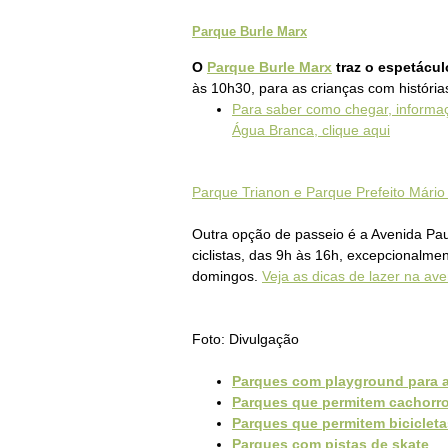
Parque Burle Marx
O
Parque Burle Marx
traz o espetáculo
às 10h30, para as crianças com históri
Para saber como chegar, informa
Água Branca, clique aqui
Parque Trianon e Parque Prefeito Mário
Outra opção de passeio é a Avenida Pau
ciclistas, das 9h às 16h, excepcionalm
domingos.
Veja as dicas de lazer na av
Foto: Divulgação
Parques com playground para a
Parques que permitem cachorr
Parques que permitem bicicleta
Parques com pistas de skate