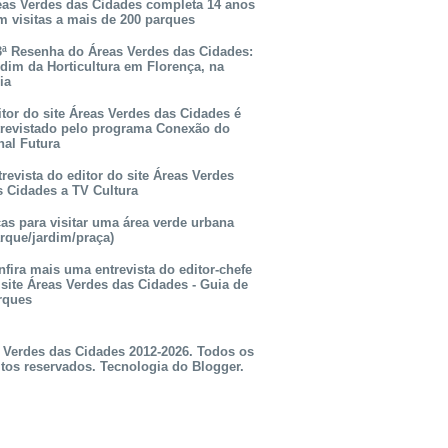
eas Verdes das Cidades completa 14 anos
m visitas a mais de 200 parques
3ª Resenha do Áreas Verdes das Cidades:
rdim da Horticultura em Florença, na
lia
itor do site Áreas Verdes das Cidades é
trevistado pelo programa Conexão do
nal Futura
revista do editor do site Áreas Verdes
s Cidades a TV Cultura
as para visitar uma área verde urbana
rque/jardim/praça)
fira mais uma entrevista do editor-chefe
 site Áreas Verdes das Cidades - Guia de
rques
 Verdes das Cidades 2012-2026. Todos os
itos reservados. Tecnologia do
Blogger
.