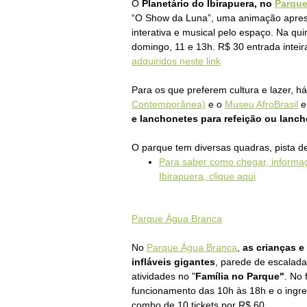
O
Planetário do Ibirapuera, no
Parque
“O Show da Luna”, uma animação apres
interativa e musical pelo espaço. Na qu
domingo, 11 e 13h. R$ 30 entrada intei
adquiridos neste link
Para os que preferem cultura e lazer, h
Contemporânea)
e o
Museu AfroBrasil
e
e lanchonetes para refeição ou lanch
O parque tem diversas quadras, pista de
Para saber como chegar, informa
Ibirapuera, clique aqui
Parque Água Branca
No
Parque Água Branca
,
as crianças e
infláveis gigantes
, parede de escalada,
atividades no "
Família no Parque"
. No
funcionamento das 10h às 18h e o ingre
combo de 10 tickets por R$ 60.