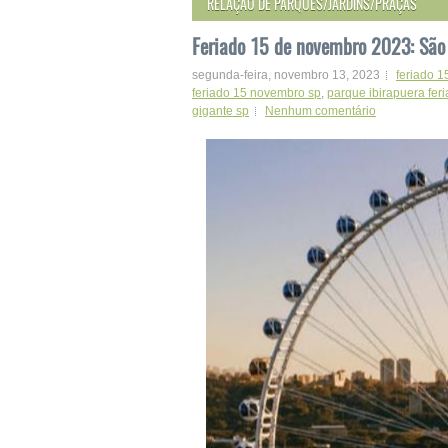
RELAÇÃO DE PARQUES/JARDINS/PRAÇAS
Feriado 15 de novembro 2023: São
segunda-feira, novembro 13, 2023
feriado 
feriado 15 novembro sp
,
parque ibirapuera fer
gigante sp
Nenhum comentário