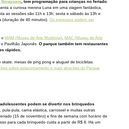
 Ibirapuera
, tem programação para crianças no feriado
:
enta a curiosa menina Luna em uma viagem fantástica,
inta as sessões são 11h e 13h; sexta e sábado às 13h e
ra (duração de 40 minutos).
Os ingressos podem ser
á o
MAM (Museu de Arte Moderna)
,
MAC (Museu de Arte
 o Pavilhão Japonês.
O parque também tem restaurantes
es rápidos.
 skate, mesas de ping pong e aluguel de bicicletas.
ções sobre estacionamento e mais atrações do Parque
 adolescentes podem se divertir nos brinquedos
 pula-pula, cama elástica, carrossel e muitas outras
 feriado (15 de novembro) e fins de semana com horário de
sso para cada brinquedo custa a partir de R$ 8. Há um