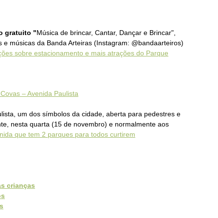
 gratuito "
Música de brincar, Cantar, Dançar e Brincar",
as e músicas da Banda Arteiras (Instagram: @bandaarteiros)
ções sobre estacionamento e mais atrações do Parque
 Covas – Avenida Paulista
lista, um dos símbolos da cidade, aberta para pedestres e
ente, nesta quarta (15 de novembro) e normalmente aos
enida que tem 2 parques para todos curtirem
s crianças
os
s