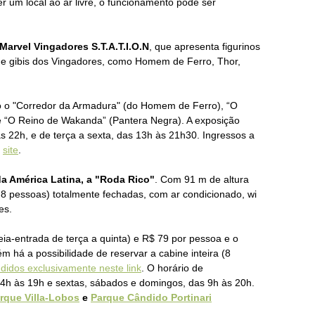
ser um local ao ar livre, o funcionamento pode ser
Marvel Vingadores S.T.A.T.I.O.N
, que apresenta figurinos
 e gibis dos Vingadores, como Homem de Ferro, Thor,
o o "Corredor da Armadura" (do Homem de Ferro), “O
 e “O Reino de Wakanda” (Pantera Negra). A exposição
s 22h, e de terça a sexta, das 13h às 21h30. Ingressos a
o
site
.
da América Latina, a "Roda Rico"
. Co
m
91 m de altura
8 pessoas) totalmente fechadas, com ar condicionado, wi
es.
ia-entrada de terça a quinta)
e R$ 79 por pessoa e o
 há a possibilidade de reservar a cabine inteira (8
didos exclusivamente neste link
.
O horário de
14h às 19h e sextas, sábados e domingos, das 9h às 20h.
rque Villa-Lobos
e
Parque Cândido Portinari