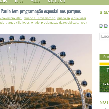
MAPA
FOTOS
VÍDEOS
SOBRE O SITE
 Paulo tem programação especial nos parques
SIG
15 novembro 2023
,
feriado 15 novembro sp
,
feriado sp
,
o que fazer
iado
,
parque villa-lobos feriado
,
proclamacao da republica sp
,
roda
Prin
NOT