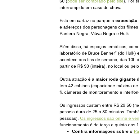
60 (
pode ser comprado pelo site
). Por 
interrompido em caso de chuva.
Está em cartaz no parque a
exposição 
e adereços dos personagens dos filmes
Pantera Negra, Viúva Negra e Hulk.
Além disso, há espaços temáticos, com
laboratório de Bruce Banner” (do Hulk)
acontece aos fins de semana, das 10h à
partir de R$ 90 (inteira), no local ou pel
Outra atração é a
maior roda gigante 
tem 42 cabine
s (capacidade máxima de 
fi, câmeras de monitoramento e interfon
Os ingressos custam entre R$ 29,50
(me
passeio dura de 25 a 30 minutos.
Também
pessoas).
Os ingressos são online e ven
funcionamento é de terça a quinta das 
Confira informações sobre o
Pa