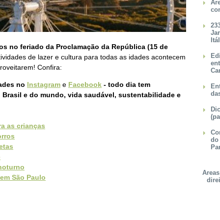
Ár
co
23
Ja
Itá
os no feriado da Proclamação da República (15 de
Ed
tividades de lazer e cultura para todas as idades acontecem
en
roveitarem! Confira:
Ca
dades no
Instagram
e
Facebook
- todo dia tem
Ent
da
Brasil e do mundo, vida saudável, sustentabilidade e
Dic
(pa
a as crianças
Con
rros
do
etas
Pa
e
noturno
Areas
 em São Paulo
dire