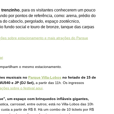
 trenzinho
, para os visitantes conhecerem um pouco
ando por pontos de referência, como: arena, prédio do
sa do caboclo, pergolado, espaço zootécnico,
dio fundo social e touro de bronze, tanque das carpas
ções sobre estacionamento e mais atrações do Parque
ri
compartilham o mesmo estacionamento.
ções musicais no
Parque Villa-Lobos
no feriado de 15 de
U540 e JP (DJ Set),
a partir das 11h. Os ingressos
ações sobre o festival aqui
.
que”, um espaço com brinquedos infláveis gigantes,
tica, carrossel, entre outros; está no Villa-Lobos das 10h
 custa a partir de R$ 8. Há um combo de 10 tickets por R$