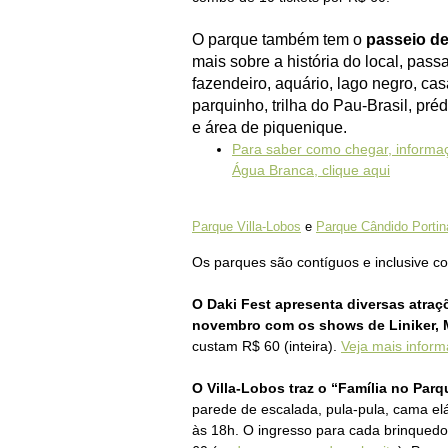
O parque também tem o
passeio de
mais sobre a história do local, pass
fazendeiro, aquário, lago negro, ca
parquinho, trilha do Pau-Brasil, pré
e área de piquenique.
Para saber como chegar, informa
Água Branca, clique aqui
Parque Villa-Lobos
e
Parque Cândido Portina
Os parques são contíguos e inclusive 
O Daki Fest apresenta diversas atra
novembro com os shows de Liniker, M
custam R$ 60 (inteira).
Veja mais inform
O Villa-Lobos traz o “Família no Par
parede de escalada, pula-pula, cama elás
às 18h. O ingresso para cada brinquedo