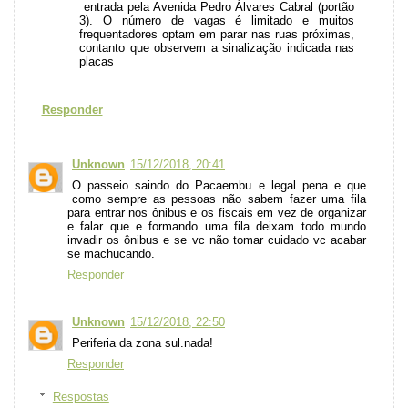
entrada pela Avenida Pedro Álvares Cabral (portão
3). O número de vagas é limitado e muitos
frequentadores optam em parar nas ruas próximas,
contanto que observem a sinalização indicada nas
placas
Responder
Unknown
15/12/2018, 20:41
O passeio saindo do Pacaembu e legal pena e que
como sempre as pessoas não sabem fazer uma fila
para entrar nos ônibus e os fiscais em vez de organizar
e falar que e formando uma fila deixam todo mundo
invadir os ônibus e se vc não tomar cuidado vc acabar
se machucando.
Responder
Unknown
15/12/2018, 22:50
Periferia da zona sul.nada!
Responder
Respostas