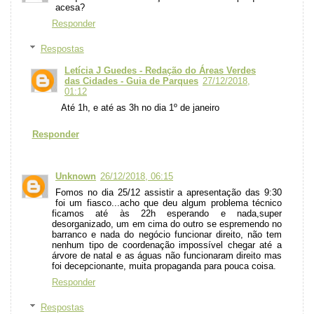
acesa?
Responder
Respostas
Letícia J Guedes - Redação do Áreas Verdes
das Cidades - Guia de Parques
27/12/2018,
01:12
Até 1h, e até as 3h no dia 1º de janeiro
Responder
Unknown
26/12/2018, 06:15
Fomos no dia 25/12 assistir a apresentação das 9:30
foi um fiasco...acho que deu algum problema técnico
ficamos até às 22h esperando e nada,super
desorganizado, um em cima do outro se espremendo no
barranco e nada do negócio funcionar direito, não tem
nenhum tipo de coordenação impossível chegar até a
árvore de natal e as águas não funcionaram direito mas
foi decepcionante, muita propaganda para pouca coisa.
Responder
Respostas