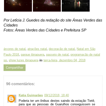
Por Letícia J. Guedes da redação do site Áreas Verdes das
Cidades
Fotos: Áreas Verdes das Cidades e Prefeitura SP
árvores de natal
,
atrações natal
,
decoração de natal
,
Natal em São
Paulo 2018
,
parque ibirapuera
,
passeio de natal
,
programação de natal
sp
,
show luzes ibirapuera
às
terça-feira, dezembro 04, 2018
Compartilhar
96 comentários:
Katia Guimarães
09/12/2018, 18:40
Poderia ter um ônibus destes saindo da estação Tietê,
para que as pessoas de Guarulhos conseguissem se