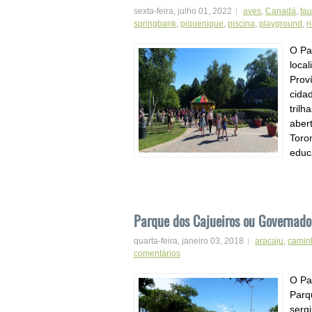
sexta-feira, julho 01, 2022
aves
,
Canadá
,
fa
springbank
,
piquenique
,
piscina
,
playground
,
r
O Pa
loca
Prov
cida
tril
aber
Toro
educ
Parque dos Cajueiros ou Governado
quarta-feira, janeiro 03, 2018
aracaju
,
camin
comentários
O Pa
Parq
serg