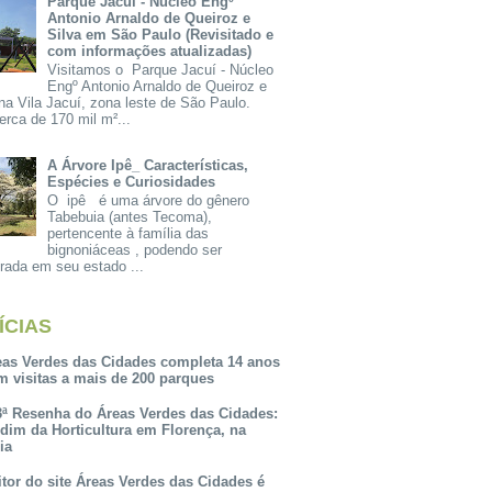
Parque Jacuí - Núcleo Engº
Antonio Arnaldo de Queiroz e
Silva em São Paulo (Revisitado e
com informações atualizadas)
Visitamos o Parque Jacuí - Núcleo
Engº Antonio Arnaldo de Queiroz e
na Vila Jacuí, zona leste de São Paulo.
rca de 170 mil m²...
A Árvore Ipê_ Características,
Espécies e Curiosidades
O ipê é uma árvore do gênero
Tabebuia (antes Tecoma),
pertencente à família das
bignoniáceas , podendo ser
rada em seu estado ...
ÍCIAS
eas Verdes das Cidades completa 14 anos
m visitas a mais de 200 parques
3ª Resenha do Áreas Verdes das Cidades:
rdim da Horticultura em Florença, na
lia
itor do site Áreas Verdes das Cidades é