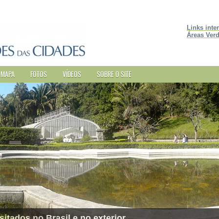
Links inte
Áreas Verd
MAPA
FOTOS
VÍDEOS
SOBRE O SITE
sitados no Brasil e no exterior