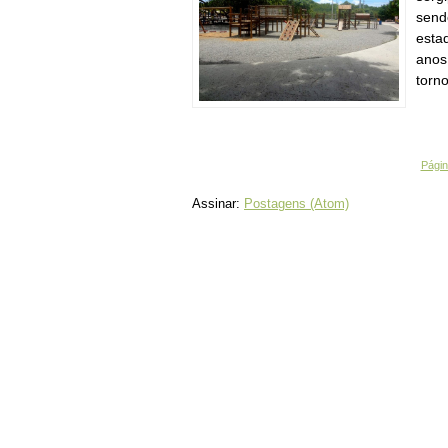
send
esta
anos
torn
Página
Assinar:
Postagens (Atom)