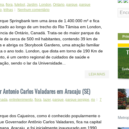
una
,
flora
,
futebol
,
Jardim
,
London
,
Ontario
,
parque
,
parque
io
,
trilhas
Nenhum comentário
rque Springbank tem uma área de 1.400.000 m² e fica
lizado ao longo de um trecho do Rio Tâmisa em London,
íncia de Ontário, Canadá. Trata-se do maior parque da
Prin
de de cerca de 500 mil habitantes, contendo 39 km de
has e abriga os Storybook Gardens, uma atração familiar
ta o ano todo. London, que dista em torno de 190 Km de
nto, é um centro regional de cuidados de saúde e
ação, sendo o lar da Universidade...
LEIA MAIS
r Antonio Carlos Valadares em Aracaju (SE)
hada
,
entretenimento
,
flora
,
lazer
,
parque
,
parque sergipe
,
rio
7
rque dos Cajueiros, como é conhecido popularmente o
Metrop
ue Governador Antônio Carlos Valadares, fica na capital
ipana, Aracaju, e foi inicialmente inaugurado em 1990,