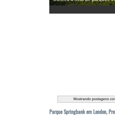
1
2
3
4
5
6
Mostrando postagens c
Parque Springbank em London, Pro