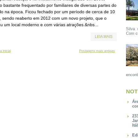
o bastante frequentado por familiares de diversas partes do
do na época. Ficou fechado por um período de cerca de 10
, sendo reaberto em 2012 com um novo projeto, que o
ou um local moderno e com várias atrações.&nbs...
Silva 
Com ce
LEIA MAIS
 inicial
Postagens mais antigas
encont
NOT
Ár
co
23
Ja
Itá
Ed