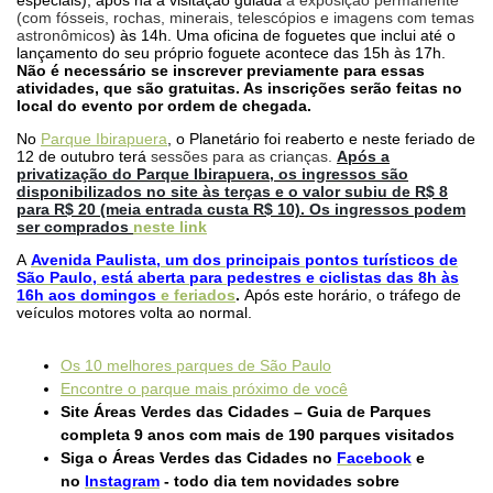
especiais), após há a visitação guiada
à exposição permanente
(com fósseis, rochas, minerais, telescópios e imagens com temas
astronômicos
) às 14h. Uma oficina de foguetes que inclui até o
lançamento do seu próprio foguete acontece das 15h às 17h.
Não é necessário se inscrever previamente para essas
atividades, que são gratuitas. As inscrições serão feitas no
local do evento por ordem de chegada.
No
Parque Ibirapuera
, o Planetário foi reaberto e neste feriado de
12 de outubro terá
sessões para as crianças.
Após a
privatização do Parque Ibirapuera, os ingressos são
disponibilizados no site às terças e o valor subiu de R$ 8
para R$ 20 (meia entrada custa R$ 10). Os ingressos podem
ser comprados
neste link
A
Avenida Paulista, um dos principais pontos turísticos de
São Paulo, está aberta para pedestres e ciclistas das 8h às
16h aos domingos
e feriados
.
Após este horário, o tráfego de
veículos motores volta ao normal.
Os 10 melhores parques de São Paul
o
Encontre o parque mais próximo de você
Site Áreas Verdes das Cidades – Guia de Parques
completa 9 anos com mais de 190 parques visitados
Siga o Áreas Verdes das Cidades no
Facebook
e
no
Instagram
- todo dia tem novidades sobre