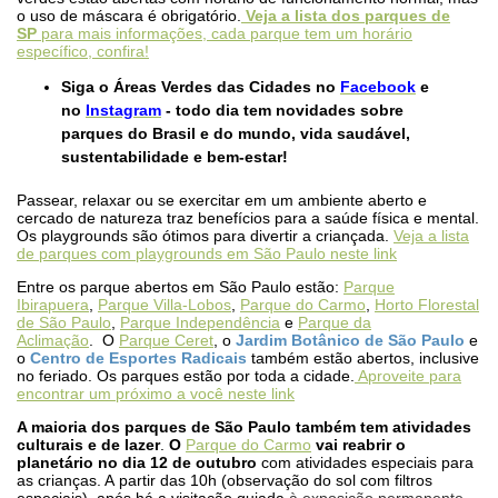
o uso de máscara é obrigatório.
Veja a lista dos parques de
SP
para mais informações, cada parque tem um horário
específico, confira!
Siga o Áreas Verdes das Cidades no
Facebook
e
no
Instagram
- todo dia tem novidades sobre
parques do Brasil e do mundo, vida saudável,
sustentabilidade e bem-estar!
Passear, relaxar ou se exercitar em um ambiente aberto e
cercado de natureza traz benefícios para a saúde física e mental.
Os playgrounds são ótimos para divertir a criançada.
Veja a lista
de parques com playgrounds em São Paulo neste link
Entre os parque abertos em São Paulo estão:
Parque
Ibirapuera
,
Parque Villa-Lobos
,
Parque do Carmo
,
Horto Florestal
de São Paulo
,
Parque Independência
e
Parque da
Aclimação
. O
Parque Ceret
, o
Jardim Botânico de São Paulo
e
o
Centro de Esportes Radicais
também estão abertos, inclusive
no feriado.
Os parques estão por toda a cidade.
Aproveite para
encontrar um próximo a você neste link
A maioria dos parques de São Paulo também tem atividades
culturais e de lazer
.
O
Parque do Carmo
vai reabrir o
planetário no dia 12 de outubro
com atividades especiais para
as crianças. A
partir das 10h (observação do sol com filtros