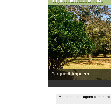
RELAÇÃO DE PARQUES/JARDINS/PRAÇAS
Parque Ibirapuera
1
2
3
4
5
6
Mostrando postagens com marc