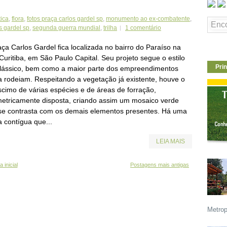
tica
,
flora
,
fotos praça carlos gardel sp
,
monumento ao ex-combatente
,
s gardel sp
,
segunda guerra mundial
,
trilha
1 comentário
ça Carlos Gardel fica localizada no bairro do Paraíso na
Curitiba, em São Paulo Capital. Seu projeto segue o estilo
Prin
lássico, bem como a maior parte dos empreendimentos
a rodeiam. Respeitando a vegetação já existente, houve o
scimo de várias espécies e de áreas de forração,
etricamente disposta, criando assim um mosaico verde
se contrasta com os demais elementos presentes. Há uma
a contígua que...
LEIA MAIS
 inicial
Postagens mais antigas
Metrop