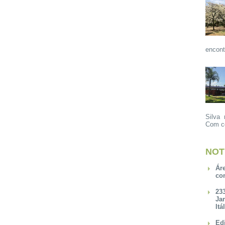
encont
Silva 
Com ce
NOT
Ár
co
23
Ja
Itá
Ed