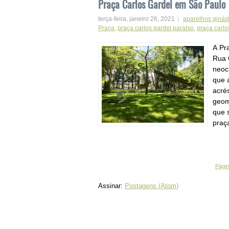
Praça Carlos Gardel em São Paulo
terça-feira, janeiro 26, 2021
aparelhos ginás
Praça
,
praça carlos gardel paraíso
,
praça carlo
A Pra
Rua 
neoc
que 
acré
geom
que 
praç
Página
Assinar:
Postagens (Atom)