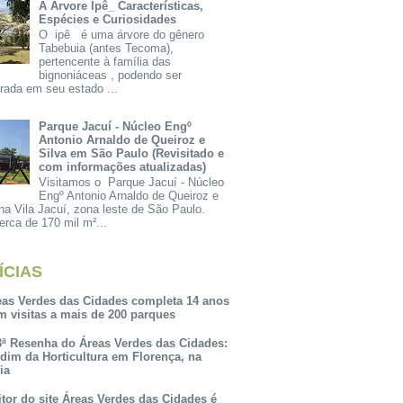
A Árvore Ipê_ Características,
Espécies e Curiosidades
O ipê é uma árvore do gênero
Tabebuia (antes Tecoma),
pertencente à família das
bignoniáceas , podendo ser
rada em seu estado ...
Parque Jacuí - Núcleo Engº
Antonio Arnaldo de Queiroz e
Silva em São Paulo (Revisitado e
com informações atualizadas)
Visitamos o Parque Jacuí - Núcleo
Engº Antonio Arnaldo de Queiroz e
na Vila Jacuí, zona leste de São Paulo.
rca de 170 mil m²...
ÍCIAS
eas Verdes das Cidades completa 14 anos
m visitas a mais de 200 parques
3ª Resenha do Áreas Verdes das Cidades:
rdim da Horticultura em Florença, na
lia
itor do site Áreas Verdes das Cidades é