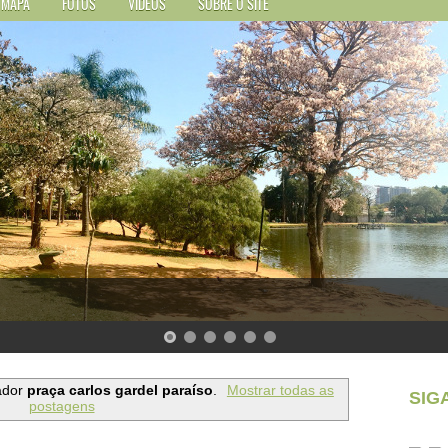
MAPA
FOTOS
VÍDEOS
SOBRE O SITE
ador
praça carlos gardel paraíso
.
Mostrar todas as
SIG
postagens