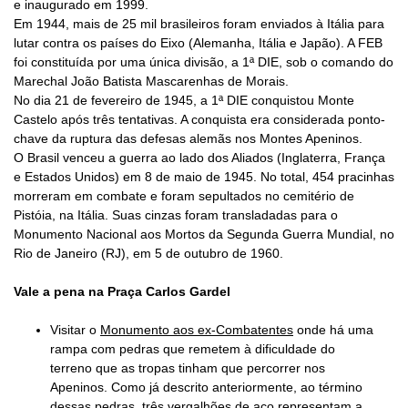
e inaugurado em 1999.
Em 1944, mais de 25 mil brasileiros foram enviados à Itália para
lutar contra os países do Eixo (Alemanha, Itália e Japão). A FEB
foi constituída por uma única divisão, a 1ª DIE, sob o comando do
Marechal João Batista Mascarenhas de Morais.
No dia 21 de fevereiro de 1945, a 1ª DIE conquistou Monte
Castelo após três tentativas. A conquista era considerada ponto-
chave da ruptura das defesas alemãs nos Montes Apeninos.
O Brasil venceu a guerra ao lado dos Aliados (Inglaterra, França
e Estados Unidos) em 8 de maio de 1945. No total, 454 pracinhas
morreram em combate e foram sepultados no cemitério de
Pistóia, na Itália. Suas cinzas foram transladadas para o
Monumento Nacional aos Mortos da Segunda Guerra Mundial, no
Rio de Janeiro (RJ), em 5 de outubro de 1960.
Vale a pena na
Praça Carlos Gardel
Visitar o
Monumento aos ex-Combatentes
onde
há uma
rampa com pedras que remetem à dificuldade do
terreno que as tropas tinham que percorrer nos
Apeninos. Como já descrito anteriormente, ao término
dessas pedras, três vergalhões de aço representam a