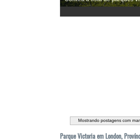
1
2
3
4
5
6
Mostrando postagens com ma
Parque Victoria em London, Provín