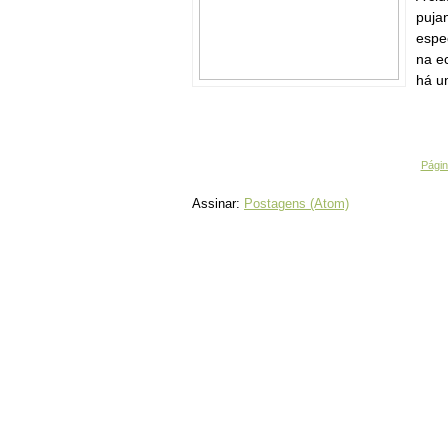
pujan
espe
na e
há um
Página
Assinar:
Postagens (Atom)