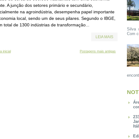
te. A junção dos setores primário e secundário,
cialmente na agroindústria, desempenha papel importante
conomia local, sendo um de seus pilares. Segundo o IBGE,
 total de 1300 indústrias de transformação...
Silva 
Com ce
LEIA MAIS
 inicial
Postagens mais antigas
encont
NOT
Ár
co
23
Ja
Itá
Ed