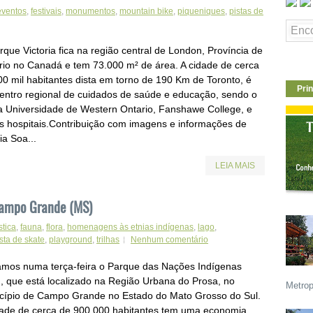
eventos
,
festivais
,
monumentos
,
mountain bike
,
piqueniques
,
pistas de
que Victoria fica na região central de London, Província de
rio no Canadá e tem 73.000 m² de área. A cidade de cerca
00 mil habitantes dista em torno de 190 Km de Toronto, é
Prin
entro regional de cuidados de saúde e educação, sendo o
da Universidade de Western Ontario, Fanshawe College, e
os hospitais.Contribuição com imagens e informações de
ia Soa...
LEIA MAIS
Campo Grande (MS)
tica
,
fauna
,
flora
,
homenagens às etnias indígenas
,
lago
,
sta de skate
,
playground
,
trilhas
Nenhum comentário
tamos numa terça-feira o Parque das Nações Indígenas
), que está localizado na Região Urbana do Prosa, no
Metrop
cípio de Campo Grande no Estado do Mato Grosso do Sul.
dade de cerca de 900.000 habitantes tem uma economia