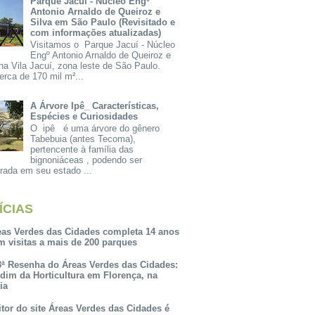
Parque Jacuí - Núcleo Engº
Antonio Arnaldo de Queiroz e
Silva em São Paulo (Revisitado e
com informações atualizadas)
Visitamos o Parque Jacuí - Núcleo
Engº Antonio Arnaldo de Queiroz e
na Vila Jacuí, zona leste de São Paulo.
rca de 170 mil m²...
A Árvore Ipê_ Características,
Espécies e Curiosidades
O ipê é uma árvore do gênero
Tabebuia (antes Tecoma),
pertencente à família das
bignoniáceas , podendo ser
rada em seu estado ...
ÍCIAS
eas Verdes das Cidades completa 14 anos
m visitas a mais de 200 parques
3ª Resenha do Áreas Verdes das Cidades:
rdim da Horticultura em Florença, na
lia
itor do site Áreas Verdes das Cidades é