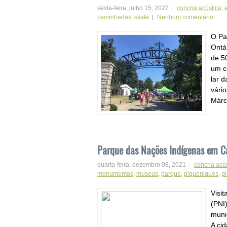
sexta-feira, julho 15, 2022
concha acústica
,
caminhadas
,
skate
Nenhum comentário
O Par
Ontá
de 5
um c
lar 
vári
Márc
Parque das Nações Indígenas em 
quarta-feira, dezembro 08, 2021
concha acús
monumentos
,
museus
,
parque
,
piqueniques
,
pi
Visi
(PNI
muni
A ci