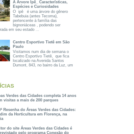
A Árvore Ipê_ Características,
Espécies e Curiosidades
O ipê é uma árvore do gênero
Tabebuia (antes Tecoma),
pertencente à família das
bignoniáceas , podendo ser
rada em seu estado ...
Centro Esportivo Tietê em São
Paulo
Visitamos num dia de semana o
Centro Esportivo Tietê, que fica
localizado na Avenida Santos
Dumont, 843, no bairro da Luz, um
ÍCIAS
eas Verdes das Cidades completa 14 anos
m visitas a mais de 200 parques
3ª Resenha do Áreas Verdes das Cidades:
rdim da Horticultura em Florença, na
lia
itor do site Áreas Verdes das Cidades é
trevistado pelo programa Conexão do