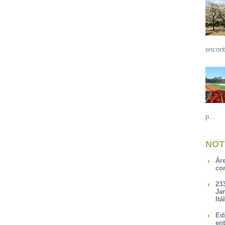
encont
p...
NOT
Ár
co
23
Ja
Itá
Ed
en