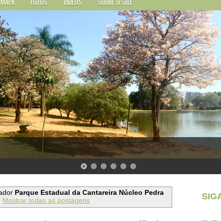
MAPA
FOTOS
VÍDEOS
SOBRE O SITE
ador
Parque Estadual da Cantareira Núcleo Pedra
SIG
Mostrar todas as postagens