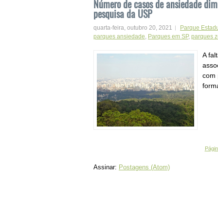
Número de casos de ansiedade dimi
pesquisa da USP
quarta-feira, outubro 20, 2021
Parque Estadu
parques ansiedade
,
Parques em SP
,
parques z
A fa
asso
com 
forma
Página
Assinar:
Postagens (Atom)