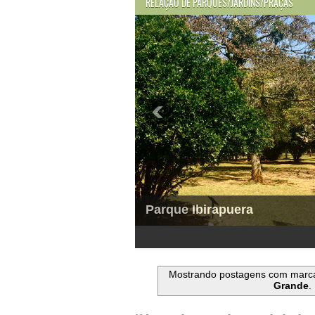
RELAÇÃO DE PARQUES/JARDINS/PRAÇAS
Parque Ibirapuera
1
2
3
4
5
6
Mostrando postagens com marc
Grande
.