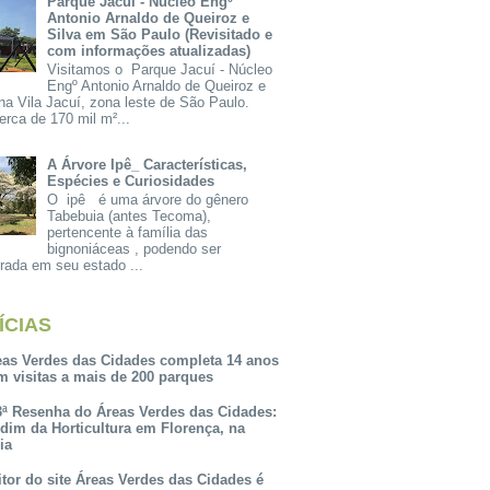
Parque Jacuí - Núcleo Engº
Antonio Arnaldo de Queiroz e
Silva em São Paulo (Revisitado e
com informações atualizadas)
Visitamos o Parque Jacuí - Núcleo
Engº Antonio Arnaldo de Queiroz e
na Vila Jacuí, zona leste de São Paulo.
rca de 170 mil m²...
A Árvore Ipê_ Características,
Espécies e Curiosidades
O ipê é uma árvore do gênero
Tabebuia (antes Tecoma),
pertencente à família das
bignoniáceas , podendo ser
rada em seu estado ...
ÍCIAS
eas Verdes das Cidades completa 14 anos
m visitas a mais de 200 parques
3ª Resenha do Áreas Verdes das Cidades:
rdim da Horticultura em Florença, na
lia
itor do site Áreas Verdes das Cidades é