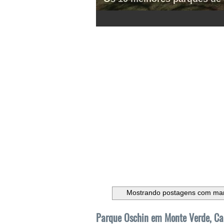
1
2
3
4
5
6
Mostrando postagens com ma
Parque Oschin em Monte Verde, C