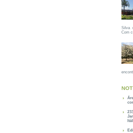
Silva 
Com ce
encont
NOT
Ár
co
23
Ja
Itá
Ed