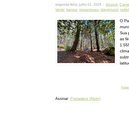
segunda-feira, julho 01, 2024
bosque
,
Cama
Verde
,
parque
,
piqueniques
,
playground
,
redár
O Pa
muni
Sua 
as fé
1.55
clima
subt
latit
Página
Assinar:
Postagens (Atom)