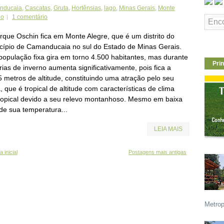
nducaia
,
Cascatas
,
Gruta
,
Hortênsias
,
lago
,
Minas Gerais
,
Monte
io
1 comentário
rque Oschin fica em Monte Alegre, que é um distrito do
cípio de Camanducaia no sul do Estado de Minas Gerais.
população fixa gira em torno 4.500 habitantes, mas durante
Prin
rias de inverno aumenta significativamente, pois fica a
5 metros de altitude, constituindo uma atração pelo seu
, que é tropical de altitude com características de clima
ropical devido a seu relevo montanhoso. Mesmo em baixa
ude sua temperatura...
LEIA MAIS
 inicial
Postagens mais antigas
Metrop