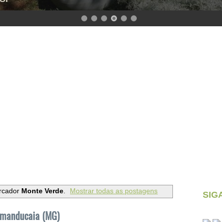
rcador
Monte Verde
.
Mostrar todas as postagens
SIG
amanducaia (MG)