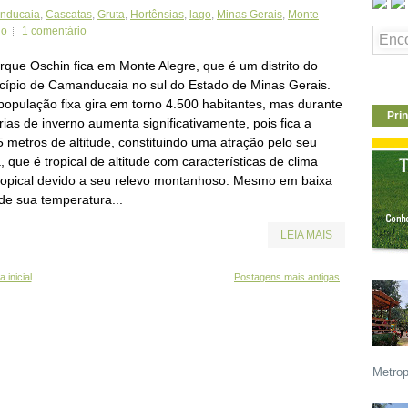
nducaia
,
Cascatas
,
Gruta
,
Hortênsias
,
lago
,
Minas Gerais
,
Monte
io
1 comentário
rque Oschin fica em Monte Alegre, que é um distrito do
cípio de Camanducaia no sul do Estado de Minas Gerais.
população fixa gira em torno 4.500 habitantes, mas durante
Prin
rias de inverno aumenta significativamente, pois fica a
5 metros de altitude, constituindo uma atração pelo seu
, que é tropical de altitude com características de clima
ropical devido a seu relevo montanhoso. Mesmo em baixa
ude sua temperatura...
LEIA MAIS
 inicial
Postagens mais antigas
Metrop