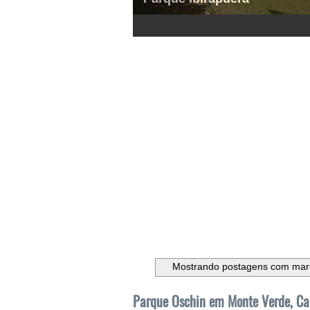
1
2
3
4
5
6
Mostrando postagens com ma
Parque Oschin em Monte Verde, C