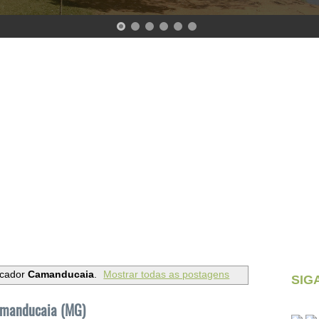
rcador
Camanducaia
.
Mostrar todas as postagens
SIG
amanducaia (MG)