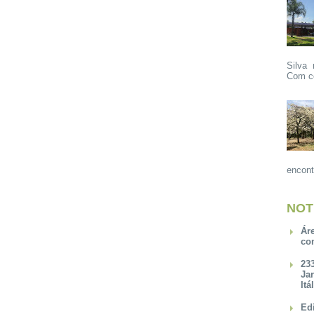
Silva 
Com ce
encont
NOT
Ár
co
23
Ja
Itá
Ed