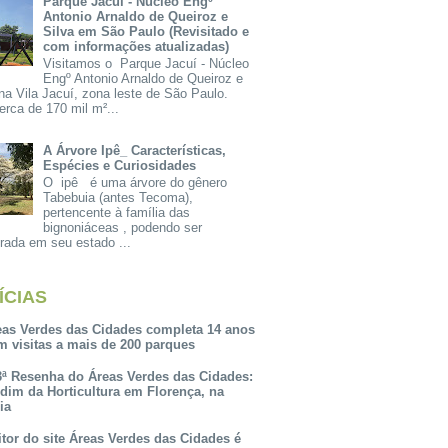
Parque Jacuí - Núcleo Engº
Antonio Arnaldo de Queiroz e
Silva em São Paulo (Revisitado e
com informações atualizadas)
Visitamos o Parque Jacuí - Núcleo
Engº Antonio Arnaldo de Queiroz e
na Vila Jacuí, zona leste de São Paulo.
rca de 170 mil m²...
A Árvore Ipê_ Características,
Espécies e Curiosidades
O ipê é uma árvore do gênero
Tabebuia (antes Tecoma),
pertencente à família das
bignoniáceas , podendo ser
rada em seu estado ...
ÍCIAS
eas Verdes das Cidades completa 14 anos
m visitas a mais de 200 parques
3ª Resenha do Áreas Verdes das Cidades:
rdim da Horticultura em Florença, na
lia
itor do site Áreas Verdes das Cidades é