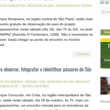
inhar
,
birdwatching
,
observação de aves
,
parque ibirapuera
,
Parques
rque Ibirapuera, na região central de São Paulo, sedia mais
vento gratuito de observação de aves do projeto
passarinhar neste sábado (dia 16), das 7h às 11h. na sede
Prin
MAPAZ (Avenida IV Centenário, 1268). Não é necessário se
rever: basta chegar ao ponto de encontro no horário
ad...
LEIA MAIS
observar, fotografar e identificar pássaros de São
har
,
bird watching
,
cemucam
,
cotia
,
observação de aves
,
parque em
olitana de SP
Nenhum comentário
rque Cemucam, em Cotia, na região metropolitana de São
o, sedia neste sábado, dia 28 de outubro, às 7h, mais um
Metrop
passarinhar, um encontro mensal para os moradores da