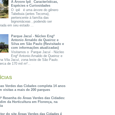
A Árvore Ipê_ Características,
Espécies e Curiosidades
O ipê é uma árvore do gênero
Tabebuia (antes Tecoma),
pertencente à família das
bignoniáceas , podendo ser
rada em seu estado ...
Parque Jacuí - Núcleo Engº
Antonio Arnaldo de Queiroz e
Silva em São Paulo (Revisitado e
com informações atualizadas)
Visitamos o Parque Jacuí - Núcleo
Engº Antonio Arnaldo de Queiroz e
na Vila Jacuí, zona leste de São Paulo.
rca de 170 mil m²...
ÍCIAS
eas Verdes das Cidades completa 14 anos
m visitas a mais de 200 parques
3ª Resenha do Áreas Verdes das Cidades:
rdim da Horticultura em Florença, na
lia
itor do site Áreas Verdes das Cidades é