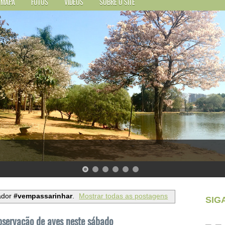
MAPA
FOTOS
VÍDEOS
SOBRE O SITE
ador
#vempassarinhar
.
Mostrar todas as postagens
SIG
bservação de aves neste sábado