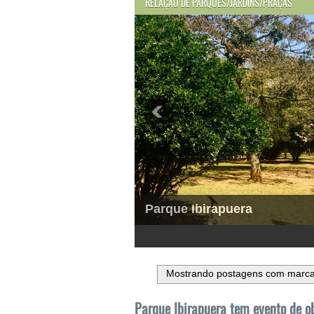
RELAÇÃO DE PARQUES/JARDINS/PRAÇAS
Parque Ibirapuera
1
2
3
4
5
6
Mostrando postagens com marc
Parque Ibirapuera tem evento de o