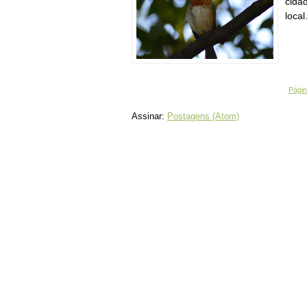
cida
local.
Página
Assinar:
Postagens (Atom)