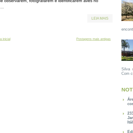
de observarem, fotografarem e identificarem aves no
...
LEIA MAIS
encont
 inicial
Postagens mais antigas
Silva 
Com ce
NOT
Ár
co
23
Ja
Itá
Ed