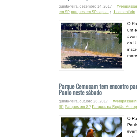
quinta-feira, dezembro 14, 2017
#vempassar
em SP
,
parques em SP capital
1 comentário
O Pa
um e
#vem
da U
insc
marc
Parque Cemucam tem encontro para 
Paulo neste sábado
quinta-feira, outubro 26, 2017
#vempassarin
SP
,
Parques em SP
,
Parques na Região Metrop
O Pa
Paul
#vem