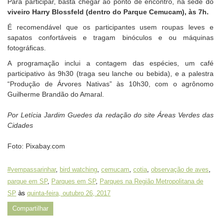
Para participar, basta chegar ao ponto de encontro, na sede do
viveiro Harry Blossfeld (dentro do Parque Cemucam), às 7h.
É recomendável que os participantes usem roupas leves e
sapatos confortáveis e tragam binóculos e ou máquinas
fotográficas.
A programação inclui a contagem das espécies, um café
participativo às 9h30 (traga seu lanche ou bebida), e a palestra
“Produção de Árvores Nativas” às 10h30, com o agrônomo
Guilherme Brandão do Amaral.
Por Letícia Jardim Guedes da redação do site Áreas Verdes das
Cidades
Foto: Pixabay.com
#vempassarinhar
,
bird watching
,
cemucam
,
cotia
,
observação de aves
,
parque em SP
,
Parques em SP
,
Parques na Região Metropolitana de
SP
às
quinta-feira, outubro 26, 2017
Compartilhar