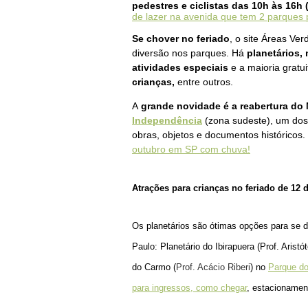
pedestres e ciclistas das 10h às 16h 
de lazer na avenida que tem 2 parques 
Se chover no feriado
, o site Áreas Ve
diversão nos parques.
Há
planetários,
atividades especiais
e a maioria gratu
crianças,
entre outros.
A
grande novidade é a reabertura do
Independência
(zona sudeste), um dos
obras, objetos e documentos históricos.
outubro em SP com chuva!
Atrações para crianças no feriado de 12 
Os planetários são ótimas opções para se d
Paulo: Planetário do Ibirapuera (Prof. Aristó
do Carmo (
Prof. Acácio Riberi
)
no
Parque d
para ingressos, como chegar
, estacionamen