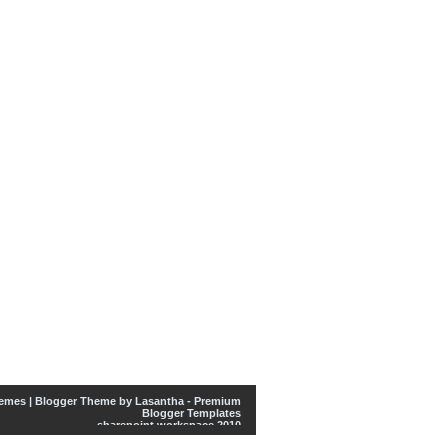
emes
| Blogger Theme by
Lasantha
-
Premium
Blogger Templates
sharepoint workspace 2010