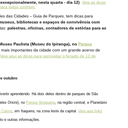
(excepcionalmente, nesta quarta - dia 12)
.
Veja as dicas
para todos curtirem.
rdes das Cidades – Guia de Parques, tem dicas para
 museus, bibliotecas e espaços de convivência com
itas:
palestras, oficinas, contadores de estórias para as
 Museu Paulista (Museu do Ipiranga), no
Parque
 mais importantes da cidade com um grande acervo de
Veja aqui as dicas para aproveitar o feriado de 12 de
de outubro
ivertir aprendendo. Há
dois deles dentro de parques de São
teles Orsini), no
Parque Ibirapuera
, na região central,
e Planetário
o Carmo
,
em Itaquera, na zona leste da capital.
Veja aqui links
to e outras informações.