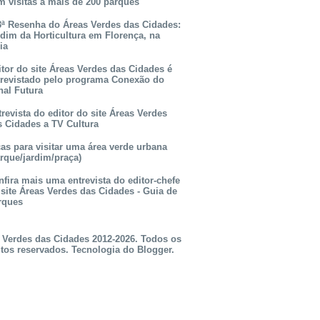
m visitas a mais de 200 parques
3ª Resenha do Áreas Verdes das Cidades:
rdim da Horticultura em Florença, na
lia
itor do site Áreas Verdes das Cidades é
trevistado pelo programa Conexão do
nal Futura
revista do editor do site Áreas Verdes
s Cidades a TV Cultura
as para visitar uma área verde urbana
rque/jardim/praça)
fira mais uma entrevista do editor-chefe
 site Áreas Verdes das Cidades - Guia de
rques
 Verdes das Cidades 2012-2026. Todos os
itos reservados. Tecnologia do
Blogger
.