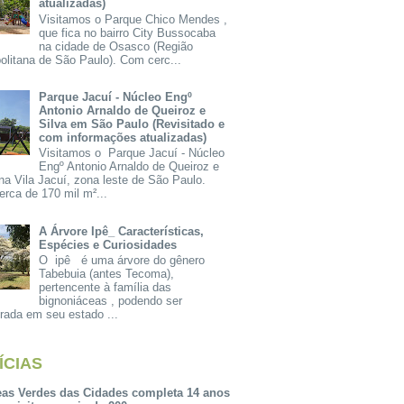
atualizadas)
Visitamos o Parque Chico Mendes ,
que fica no bairro City Bussocaba
na cidade de Osasco (Região
olitana de São Paulo). Com cerc...
Parque Jacuí - Núcleo Engº
Antonio Arnaldo de Queiroz e
Silva em São Paulo (Revisitado e
com informações atualizadas)
Visitamos o Parque Jacuí - Núcleo
Engº Antonio Arnaldo de Queiroz e
na Vila Jacuí, zona leste de São Paulo.
rca de 170 mil m²...
A Árvore Ipê_ Características,
Espécies e Curiosidades
O ipê é uma árvore do gênero
Tabebuia (antes Tecoma),
pertencente à família das
bignoniáceas , podendo ser
rada em seu estado ...
ÍCIAS
eas Verdes das Cidades completa 14 anos