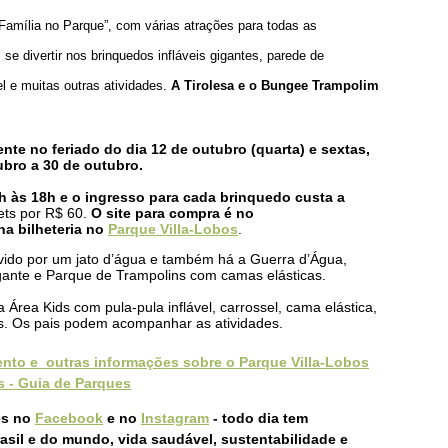
Família no Parque”, com várias atrações para todas as
e divertir nos brinquedos infláveis gigantes, parede de
el e muitas outras atividades.
A Tirolesa e o Bungee Trampolim
te no feriado do dia 12 de outubro (quarta) e sextas,
bro a 30 de outubro.
h às 18h e o ingresso para cada brinquedo custa a
ts por R$ 60.
O site para compra é no
a bilheteria no
Parque Villa-Lobos
.
ovido por um jato d’água e também há a Guerra d’Água,
gante e Parque de Trampolins com camas elásticas.
a Área Kids com pula-pula inflável, carrossel, cama elástica,
os. Os pais podem acompanhar as atividades.
nto e outras informações sobre o Parque Villa-Lobos
s - Guia de Parques
es no
Facebook
e no
Instagram
- todo dia tem
sil e do mundo, vida saudável, sustentabilidade e