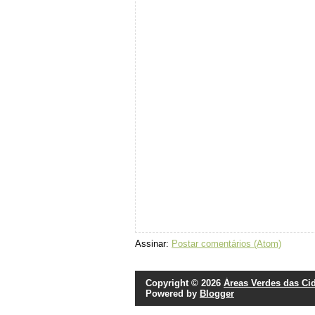
Assinar:
Postar comentários (Atom)
Copyright ©
2026
Áreas Verdes das Ci
Powered by
Blogger