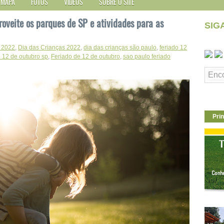
MAPA
FOTOS
VÍDEOS
SOBRE O SITE
oveite os parques de SP e atividades para as
SIG
a 2022
,
Dia das Crianças 2022
,
dia das crianças são paulo
,
feriado 12
o 12 de outubro sp
,
Feriado de 12 de outubro
,
sao paulo feriado
Prin