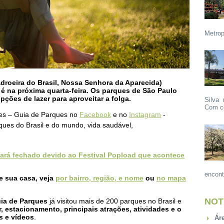
Metrop
adroeira do Brasil, Nossa Senhora da Aparecida)
é na próxima quarta-feira. O
s parques de São Paulo
ões de lazer para aproveitar a folga.
Silva 
Com ce
des – Guia de Parques no
Facebook
e no
Instagram
-
ques do Brasil e do mundo, vida saudável,
tará fechado devido ao Festival Popload que acontece
encont
e sua casa, veja
por bairro, região, e nome
ou
no mapa
NOT
uia de Parques
já visitou mais de 200 parques no Brasil e
 estacionamento, principais atrações, atividades e o
s e vídeos
.
Ár