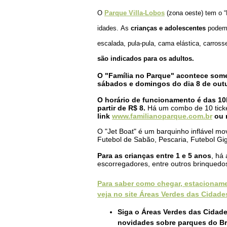
O
Parque Villa-Lobos
(zona oeste)
tem o “
idades.
As
crianças e adolescentes
podem s
escalada, pula-pula, cama elástica, carross
são indicados para os adultos.
O "Família no Parque" acontece somen
sábados e domingos do dia 8 de outu
O horário de funcionamento é das 10
partir de R$ 8.
Há um combo de 10 ticke
link
www.familianoparque.com.br
ou n
O "Jet Boat" é um barquinho inflável m
Futebol de Sabão, Pescaria, Futebol Gi
Para as crianças entre 1 e 5 anos
, há 
escorregadores, entre outros brinqued
Para saber como chegar, estacioname
veja no site Áreas Verdes das Cidade
Siga o Áreas Verdes das Cidad
novidades sobre parques do Bra