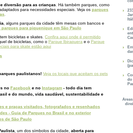
co
 diversão para as crianças
. Há também parques, como
 adaptados para necessidades especiais. Veja os
parques
23
ças
.
Ja
Itá
ia
, alguns parques da cidade têm mesas com bancos e
 parques para piquenique em São Paulo
Ed
en
em bicicletas e skates.
Confira aqui onde é permitido
Ca
guel de bicicletas, como o
Parque Ibirapuera
e o
Parque
ciais para skate estão aqui
Ent
da
s
Dic
(pa
parques paulistanos!
Veja os locais que aceitam os pets
Con
do
Pa
es no
Facebook
e no
Instagram
- todo dia tem
sil e do mundo, vida saudável, sustentabilidade e
Areas
dire
ues e praças visitados, fotografados e resenhados
des - Guia de Parques no Brasil e no exterior
es de São Paulo
aulista
, um dos símbolos da cidade,
aberta para