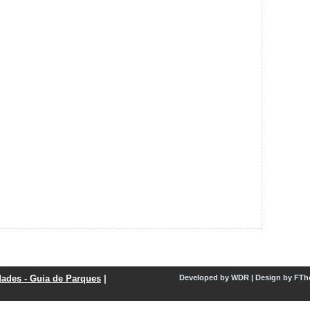
dades - Guia de Parques
|
Developed by
WDR
|
Design by
FTh