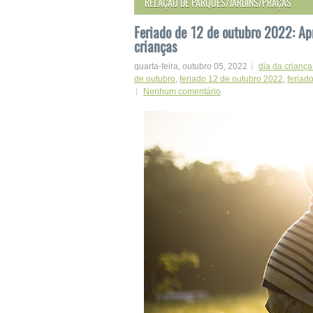
RELAÇÃO DE PARQUES/JARDINS/PRAÇAS
Feriado de 12 de outubro 2022: Apr
crianças
quarta-feira, outubro 05, 2022
dia da crianç
de outubro
,
feriado 12 de outubro 2022
,
feriad
Nenhum comentário