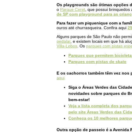
Os playgrounds são ótimas opções de
o
Parque Ceret
, que possui brinquedos
de SP com playground para as crian
Para fazer um piquenique com a famíl
ouros até churrasqueira. Confira aqui
25
Alguns parques de São Paulo não permit
pedalar
, e existem locais em que há alu
Villa-Lobos
. Os
parques com pistas espe
Parques que permitem bicicleta
Parques com pistas de skate
E os cachorros também têm vez nos 
aqui
Siga o Áreas Verdes das Cidad
novidades sobre parques do Bra
bem-estar!
Veja a lista completa dos parq
pelo site Áreas Verdes das Cida
Conheça os 10 melhores parqu
Outra opção de passeio é a Avenida P