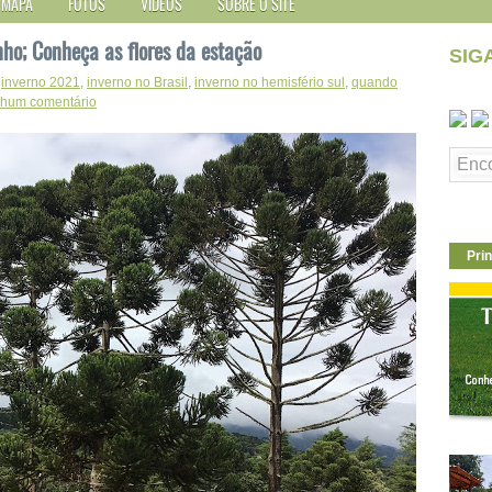
MAPA
FOTOS
VÍDEOS
SOBRE O SITE
ho; Conheça as flores da estação
SIG
,
inverno 2021
,
inverno no Brasil
,
inverno no hemisfério sul
,
quando
hum comentário
Prin