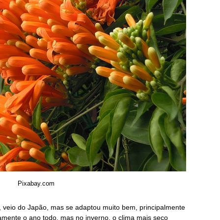
Pixabay.com
il, veio do Japão, mas se adaptou muito bem, principalmente
camente o ano todo, mas no inverno, o clima mais seco