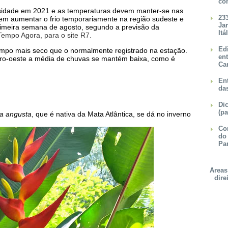
co
ensidade em 2021 e as temperaturas devem manter-se nas
23
dem aumentar o frio temporariamente na região sudeste e
Ja
rimeira semana de agosto, segundo a previsão da
Itá
Tempo Agora, para o site R7.
Ed
empo mais seco que o normalmente registrado na estação.
en
ntro-oeste a média de chuvas se mantém baixa, como é
Ca
Ent
da
Dic
(pa
ia angusta
, que é nativa da Mata Atlântica, se dá no inverno
Con
do
Pa
Areas
dire