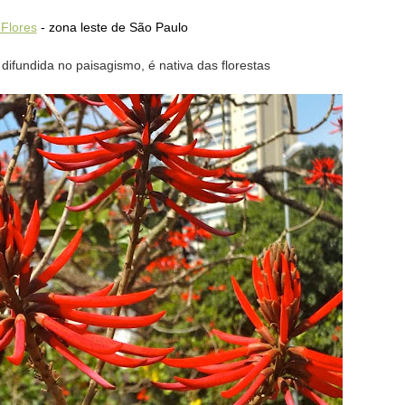
Flores
- zona leste de São Paulo
difundida no paisagismo, é nativa das florestas