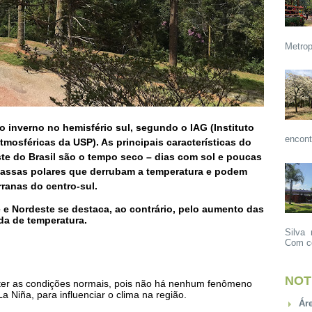
Metrop
o inverno no hemisfério sul
, segundo o IAG (Instituto
encont
tmosféricas da USP). As principais
características do
te do Brasil são o tempo seco
– dias com sol e poucas
massas polares
que derrubam a temperatura e podem
ranas do centro-sul.
e e Nordeste se destaca, ao contrário, pelo aumento das
da de temperatura.
Silva 
Com ce
NOT
nter as condições normais, pois não há nenhum fenômeno
 Niña, para influenciar o clima na região.
Ár