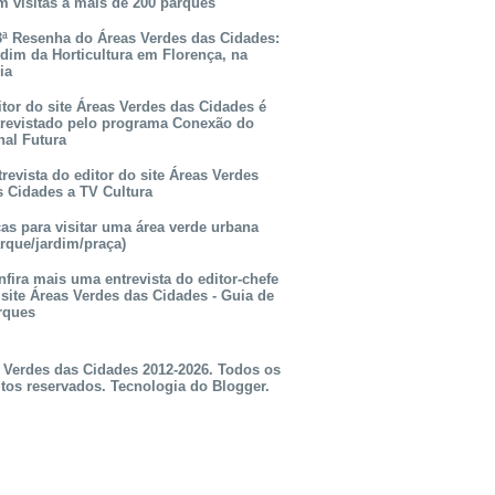
m visitas a mais de 200 parques
3ª Resenha do Áreas Verdes das Cidades:
rdim da Horticultura em Florença, na
lia
itor do site Áreas Verdes das Cidades é
trevistado pelo programa Conexão do
nal Futura
revista do editor do site Áreas Verdes
s Cidades a TV Cultura
as para visitar uma área verde urbana
rque/jardim/praça)
fira mais uma entrevista do editor-chefe
 site Áreas Verdes das Cidades - Guia de
rques
 Verdes das Cidades 2012-2026. Todos os
itos reservados. Tecnologia do
Blogger
.