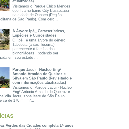
atualizadas)
Visitamos o Parque Chico Mendes ,
que fica no bairro City Bussocaba
na cidade de Osasco (Região
olitana de São Paulo). Com cerc...
A Árvore Ipê_ Características,
Espécies e Curiosidades
O ipê é uma árvore do gênero
Tabebuia (antes Tecoma),
pertencente à família das
bignoniáceas , podendo ser
rada em seu estado ...
Parque Jacuí - Núcleo Engº
Antonio Arnaldo de Queiroz e
Silva em São Paulo (Revisitado e
com informações atualizadas)
Visitamos o Parque Jacuí - Núcleo
Engº Antonio Arnaldo de Queiroz e
na Vila Jacuí, zona leste de São Paulo.
rca de 170 mil m²...
ÍCIAS
eas Verdes das Cidades completa 14 anos