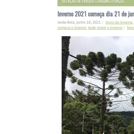
RELAÇÃO DE PARQUES/JARDINS/PRAÇAS
Inverno 2021 começa dia 21 de jun
sexta-feira, junho 18, 2021
inicio do inverno
começa o inverno
,
texto sobre o inverno
Nen