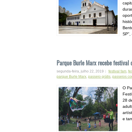
capi
dura
opor
hist
Bent
SP”,
Parque Burle Marx recebe festival 
segunda-feira, julho 22, 2019
festival fam
,
fe
parque Burle Marx
,
passeio grátis
,
passeios co
O Pa
Fest
28 d
adul
artís
e ta