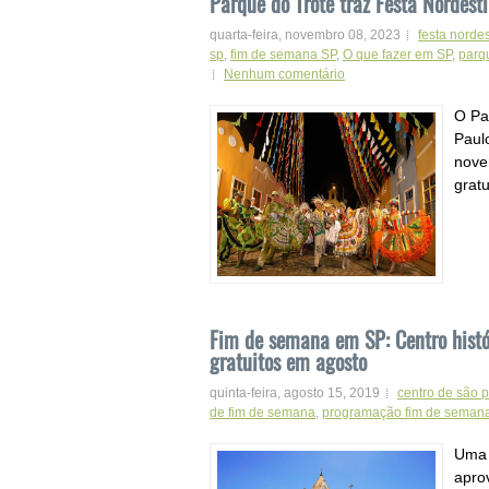
Parque do Trote traz Festa Nordest
quarta-feira, novembro 08, 2023
festa norde
sp
,
fim de semana SP
,
O que fazer em SP
,
parqu
Nenhum comentário
O Pa
Paul
nove
gratui
Fim de semana em SP: Centro histó
gratuitos em agosto
quinta-feira, agosto 15, 2019
centro de são 
de fim de semana
,
programação fim de seman
Uma 
aprov