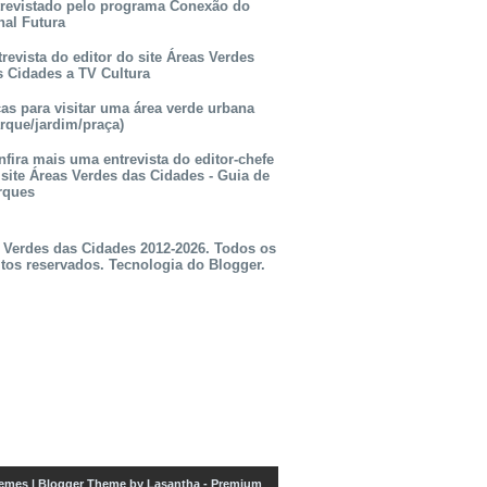
trevistado pelo programa Conexão do
nal Futura
revista do editor do site Áreas Verdes
s Cidades a TV Cultura
as para visitar uma área verde urbana
rque/jardim/praça)
fira mais uma entrevista do editor-chefe
 site Áreas Verdes das Cidades - Guia de
rques
 Verdes das Cidades 2012-2026. Todos os
itos reservados. Tecnologia do
Blogger
.
emes
| Blogger Theme by
Lasantha
-
Premium