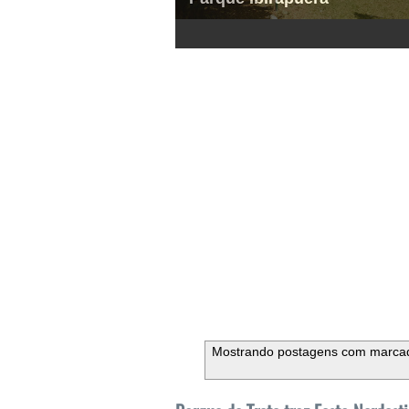
1
2
3
4
5
6
Mostrando postagens com marca