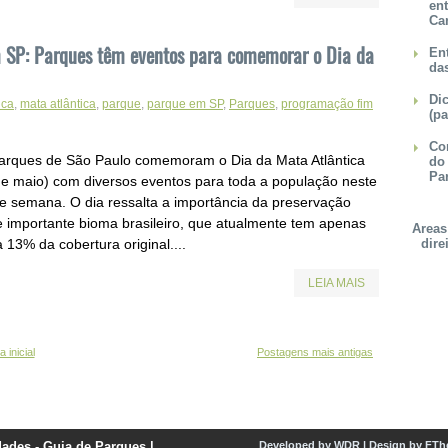
en
Ca
SP: Parques têm eventos para comemorar o Dia da
Ent
da
Dic
ica
,
mata atlântica
,
parque
,
parque em SP
,
Parques
,
programação fim
(pa
Con
arques de São Paulo comemoram o Dia da Mata Atlântica
do
Pa
de maio) com diversos eventos para toda a população neste
de semana. O dia ressalta a importância da preservação
e importante bioma brasileiro, que atualmente tem apenas
Areas
 13% da cobertura original....
dire
LEIA MAIS
 inicial
Postagens mais antigas
dades - Guia de Parques
|
Developed by
WDR
|
Design by
FTh