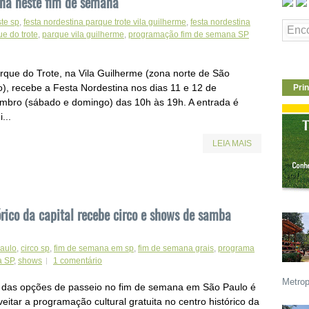
ina neste fim de semana
ste sp
,
festa nordestina parque trote vila guilherme
,
festa nordestina
e do trote
,
parque vila guilherme
,
programação fim de semana SP
rque do Trote, na Vila Guilherme (zona norte de São
o), recebe a Festa Nordestina nos dias 11 e 12 de
Prin
mbro (sábado e domingo) das 10h às 19h. A entrada é
...
LEIA MAIS
rico da capital recebe circo e shows de samba
paulo
,
circo sp
,
fim de semana em sp
,
fim de semana grais
,
programa
a SP
,
shows
1 comentário
Metrop
das opções de passeio no fim de semana em São Paulo é
eitar a programação cultural gratuita no centro histórico da