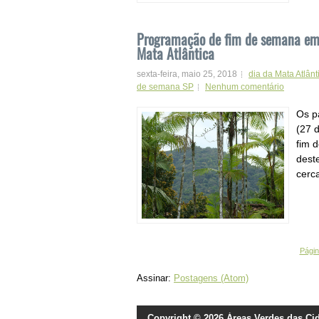
Programação de fim de semana em 
Mata Atlântica
sexta-feira, maio 25, 2018
dia da Mata Atlânt
de semana SP
Nenhum comentário
Os p
(27 
fim 
dest
cerca
Página
Assinar:
Postagens (Atom)
Copyright ©
2026
Áreas Verdes das Ci