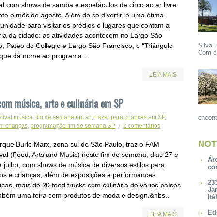
tal com shows de samba e espetáculos de circo ao ar livre
nte o mês de agosto. Além de se divertir, é uma ótima
tunidade para visitar os prédios e lugares que contam a
ória da cidade: as atividades acontecem no Largo São
o, Pateo do Collegio e Largo São Francisco, o “Triângulo
Silva 
Com ce
 que dá nome ao programa...
LEIA MAIS
com música, arte e culinária em SP
stival música
,
fim de semana em sp
,
Lazer para crianças em SP
,
encont
m crianças
,
programação fim de semana SP
2 comentários
NOT
rque Burle Marx, zona sul de São Paulo, traz o FAM
ival (Food, Arts and Music) neste fim de semana, dias 27 e
Ár
e julho, com shows de música de diversos estilos para
co
tos e crianças, além de exposições e performances
23
ticas, mais de 20 food trucks com culinária de vários países
Ja
mbém uma feira com produtos de moda e design.&nbs...
Itá
Ed
LEIA MAIS