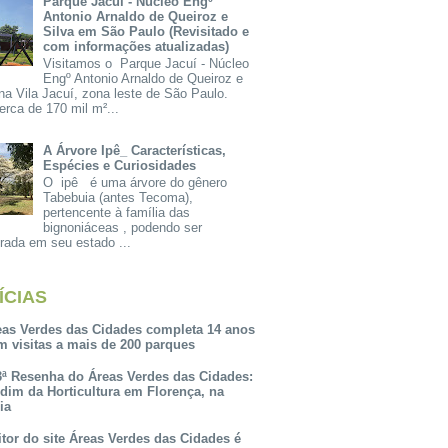
Parque Jacuí - Núcleo Engº
Antonio Arnaldo de Queiroz e
Silva em São Paulo (Revisitado e
com informações atualizadas)
Visitamos o Parque Jacuí - Núcleo
Engº Antonio Arnaldo de Queiroz e
na Vila Jacuí, zona leste de São Paulo.
rca de 170 mil m²...
A Árvore Ipê_ Características,
Espécies e Curiosidades
O ipê é uma árvore do gênero
Tabebuia (antes Tecoma),
pertencente à família das
bignoniáceas , podendo ser
rada em seu estado ...
ÍCIAS
eas Verdes das Cidades completa 14 anos
m visitas a mais de 200 parques
3ª Resenha do Áreas Verdes das Cidades:
rdim da Horticultura em Florença, na
lia
itor do site Áreas Verdes das Cidades é