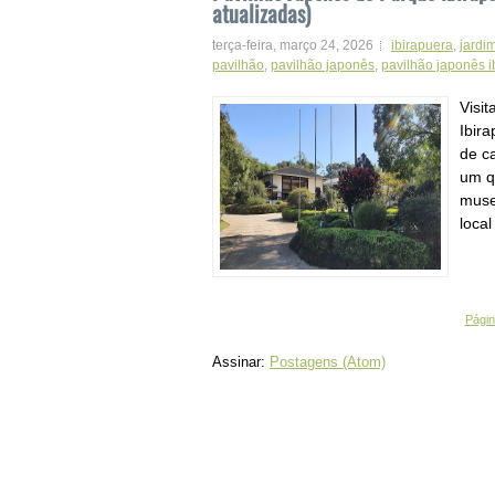
atualizadas)
terça-feira, março 24, 2026
ibirapuera
,
jardi
pavilhão
,
pavilhão japonês
,
pavilhão japonês i
Visi
Ibir
de c
um q
muse
local
Página
Assinar:
Postagens (Atom)