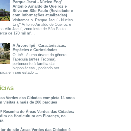
Parque Jacuí - Núcleo Engº
Antonio Arnaldo de Queiroz e
Silva em São Paulo (Revisitado e
com informações atualizadas)
Visitamos o Parque Jacuí - Núcleo
Engº Antonio Arnaldo de Queiroz e
na Vila Jacuí, zona leste de São Paulo.
rca de 170 mil m²...
A Árvore Ipê_ Características,
Espécies e Curiosidades
O ipê é uma árvore do gênero
Tabebuia (antes Tecoma),
pertencente à família das
bignoniáceas , podendo ser
rada em seu estado ...
ÍCIAS
eas Verdes das Cidades completa 14 anos
m visitas a mais de 200 parques
3ª Resenha do Áreas Verdes das Cidades:
rdim da Horticultura em Florença, na
lia
itor do site Áreas Verdes das Cidades é