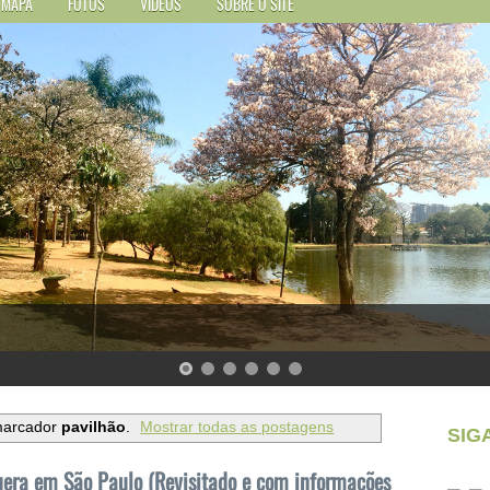
MAPA
FOTOS
VÍDEOS
SOBRE O SITE
marcador
pavilhão
.
Mostrar todas as postagens
SIG
uera em São Paulo (Revisitado e com informações