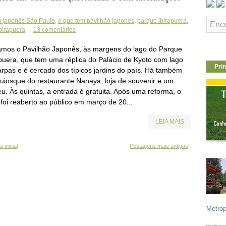
m japonês São Paulo
,
o que tem pavilhão japonês
,
parque ibirapuera
,
birapuera
13 comentários
tamos o Pavilhão Japonês, às margens do lago do Parque
apuera, que tem uma réplica do Palácio de Kyoto com lago
Prin
arpas e é cercado dos típicos jardins do país. Há também
uiosque do restaurante Nanaya, loja de souvenir e um
u. Às quintas, a entrada é gratuita. Após uma reforma, o
 foi reaberto ao público em março de 20...
LEIA MAIS
 inicial
Postagens mais antigas
Metrop