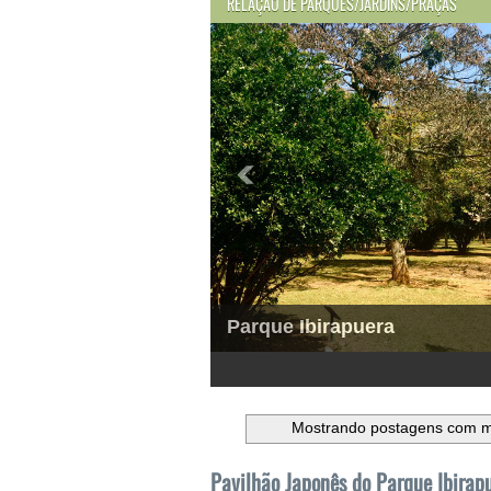
RELAÇÃO DE PARQUES/JARDINS/PRAÇAS
Parque Ibirapuera
1
2
3
4
5
6
Mostrando postagens com 
Pavilhão Japonês do Parque Ibirap