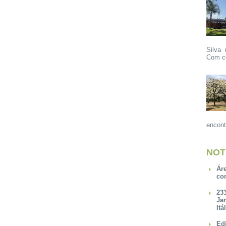
Silva 
Com ce
encont
NOT
Ár
co
23
Ja
Itá
Ed