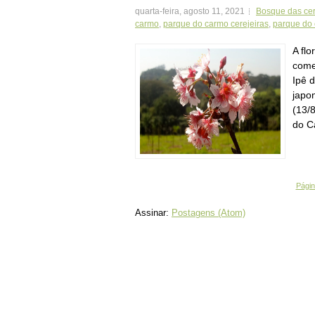
quarta-feira, agosto 11, 2021
Bosque das cer
carmo
,
parque do carmo cerejeiras
,
parque do
A fl
come
Ipê 
japo
(13/
do C
Página
Assinar:
Postagens (Atom)