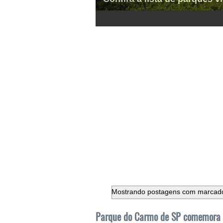
1
2
3
4
5
6
Mostrando postagens com marcad
Parque do Carmo de SP comemora a