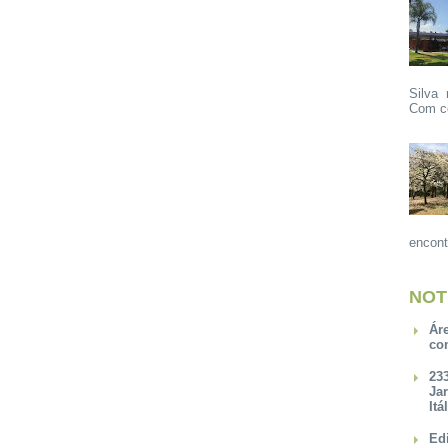
Silva 
Com ce
encont
NOT
Ár
co
23
Ja
Itá
Ed