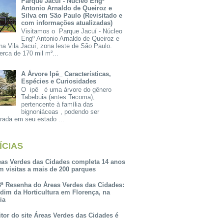
Parque Jacuí - Núcleo Engº
Antonio Arnaldo de Queiroz e
Silva em São Paulo (Revisitado e
com informações atualizadas)
Visitamos o Parque Jacuí - Núcleo
Engº Antonio Arnaldo de Queiroz e
na Vila Jacuí, zona leste de São Paulo.
rca de 170 mil m²...
A Árvore Ipê_ Características,
Espécies e Curiosidades
O ipê é uma árvore do gênero
Tabebuia (antes Tecoma),
pertencente à família das
bignoniáceas , podendo ser
rada em seu estado ...
ÍCIAS
eas Verdes das Cidades completa 14 anos
m visitas a mais de 200 parques
3ª Resenha do Áreas Verdes das Cidades:
rdim da Horticultura em Florença, na
lia
itor do site Áreas Verdes das Cidades é