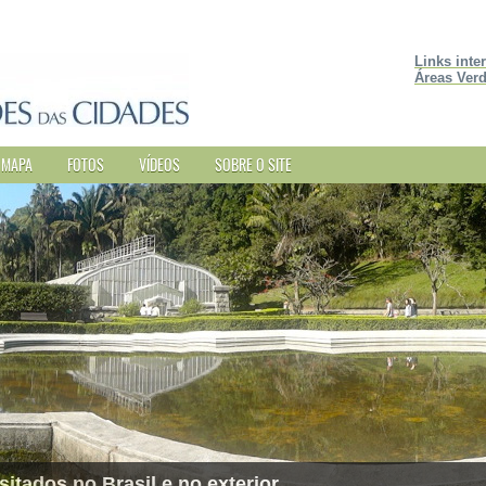
Links inte
Áreas Verd
MAPA
FOTOS
VÍDEOS
SOBRE O SITE
sitados no Brasil e no exterior