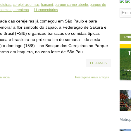
ejeiras
,
cerejeiras em sp
,
hanami
,
parque carmo aberto
,
parque do
 carmo quarentena
11 comentários
orada das cerejeiras já começou em São Paulo e para
morar a flor símbolo do Japão, a Federação de Sakura e
do Brasil (FSIB) organizou barracas de comidas típicas
Prin
nesa e brasileira no próximo fim de semana – de sexta
8) a domingo (15/8) – no Bosque das Cerejeiras no Parque
armo em Itaquera, na zona leste de São Pau...
LEIA MAIS
 inicial
Postagens mais antigas
Metrop