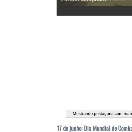
1
2
3
4
5
6
Mostrando postagens com mar
17 de junho: Dia Mundial de Comba