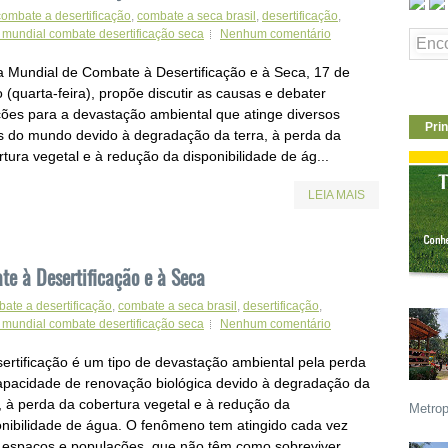
combate a desertificação
,
combate a seca brasil
,
desertificação
,
 mundial combate desertificação seca
Nenhum comentário
a Mundial de Combate à Desertificação e à Seca, 17 de
 (quarta-feira), propõe discutir as causas e debater
ções para a devastação ambiental que atinge diversos
Prin
is do mundo devido à degradação da terra, à perda da
tura vegetal e à redução da disponibilidade de ág...
LEIA MAIS
te à Desertificação e à Seca
ate a desertificação
,
combate a seca brasil
,
desertificação
,
 mundial combate desertificação seca
Nenhum comentário
sertificação é um tipo de devastação ambiental pela perda
apacidade de renovação biológica devido à degradação da
a, à perda da cobertura vegetal e à redução da
Metrop
onibilidade de água. O fenômeno tem atingido cada vez
 espaços e populações, que não têm como sobreviver