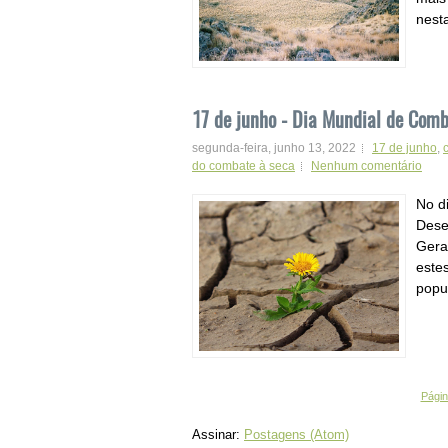
nesta
17 de junho - Dia Mundial de Comb
segunda-feira, junho 13, 2022
17 de junho
,
do combate à seca
Nenhum comentário
No d
Deser
Gera
este
popu
Página
Assinar:
Postagens (Atom)