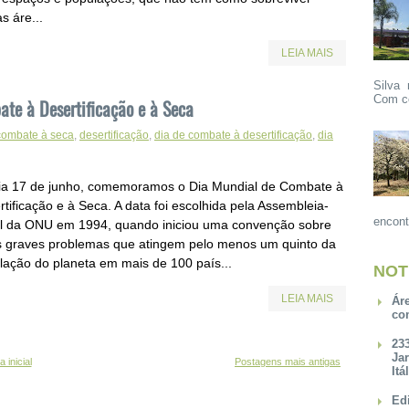
s áre...
LEIA MAIS
Silva 
Com ce
ate à Desertificação e à Seca
combate à seca
,
desertificação
,
dia de combate à desertificação
,
dia
ia 17 de junho, comemoramos o Dia Mundial de Combate à
tificação e à Seca. A data foi escolhida pela Assembleia-
encont
l da ONU em 1994, quando iniciou uma convenção sobre
s graves problemas que atingem pelo menos um quinto da
lação do planeta em mais de 100 país...
NOT
LEIA MAIS
Ár
co
23
Ja
 inicial
Postagens mais antigas
Itá
Ed