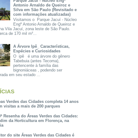
Parque Jacuí - Núcleo Engº
Antonio Arnaldo de Queiroz e
Silva em São Paulo (Revisitado e
com informações atualizadas)
Visitamos o Parque Jacuí - Núcleo
Engº Antonio Arnaldo de Queiroz e
na Vila Jacuí, zona leste de São Paulo.
rca de 170 mil m²...
A Árvore Ipê_ Características,
Espécies e Curiosidades
O ipê é uma árvore do gênero
Tabebuia (antes Tecoma),
pertencente à família das
bignoniáceas , podendo ser
rada em seu estado ...
ÍCIAS
eas Verdes das Cidades completa 14 anos
m visitas a mais de 200 parques
3ª Resenha do Áreas Verdes das Cidades:
rdim da Horticultura em Florença, na
lia
itor do site Áreas Verdes das Cidades é