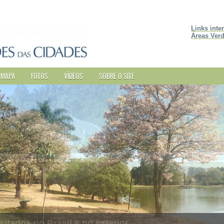
Links inte
Áreas Verd
MAPA
FOTOS
VÍDEOS
SOBRE O SITE
sitados no Brasil e no exterior