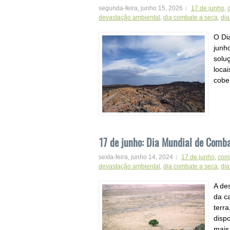
segunda-feira, junho 15, 2026
17 de junho
,
devastação ambiental
,
dia combate a seca
,
dia
O Di
junho
solu
loca
cober
17 de junho: Dia Mundial de Comba
sexta-feira, junho 14, 2024
17 de junho
,
comb
devastação ambiental
,
dia combate a seca
,
dia
A de
da c
terr
disp
mais