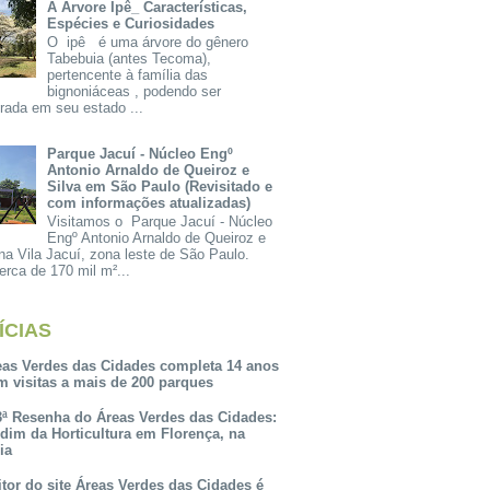
A Árvore Ipê_ Características,
Espécies e Curiosidades
O ipê é uma árvore do gênero
Tabebuia (antes Tecoma),
pertencente à família das
bignoniáceas , podendo ser
rada em seu estado ...
Parque Jacuí - Núcleo Engº
Antonio Arnaldo de Queiroz e
Silva em São Paulo (Revisitado e
com informações atualizadas)
Visitamos o Parque Jacuí - Núcleo
Engº Antonio Arnaldo de Queiroz e
na Vila Jacuí, zona leste de São Paulo.
rca de 170 mil m²...
ÍCIAS
eas Verdes das Cidades completa 14 anos
m visitas a mais de 200 parques
3ª Resenha do Áreas Verdes das Cidades:
rdim da Horticultura em Florença, na
lia
itor do site Áreas Verdes das Cidades é