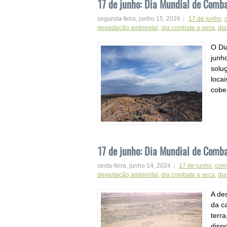
17 de junho: Dia Mundial de Comba
segunda-feira, junho 15, 2026
17 de junho
,
devastação ambiental
,
dia combate a seca
,
dia
O Di
junho
solu
loca
cober
17 de junho: Dia Mundial de Comba
sexta-feira, junho 14, 2024
17 de junho
,
comb
devastação ambiental
,
dia combate a seca
,
dia
A de
da c
terr
disp