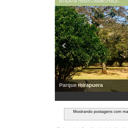
RELAÇÃO DE PARQUES/JARDINS/PRAÇAS
Parque Ibirapuera
1
2
3
4
5
6
Mostrando postagens com m