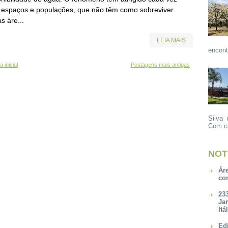
 espaços e populações, que não têm como sobreviver
s áre...
LEIA MAIS
encont
 inicial
Postagens mais antigas
Silva 
Com ce
NOT
Ár
co
23
Ja
Itá
Ed