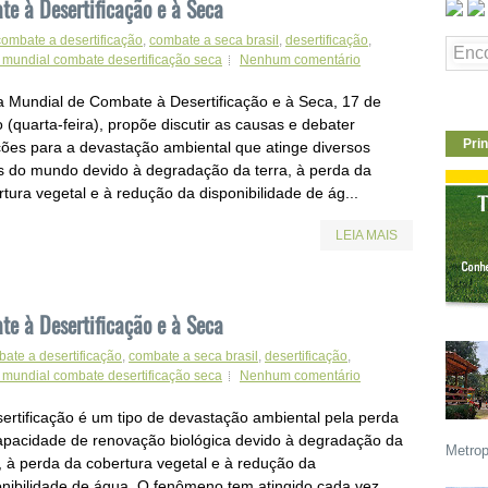
te à Desertificação e à Seca
combate a desertificação
,
combate a seca brasil
,
desertificação
,
 mundial combate desertificação seca
Nenhum comentário
a Mundial de Combate à Desertificação e à Seca, 17 de
 (quarta-feira), propõe discutir as causas e debater
Prin
ções para a devastação ambiental que atinge diversos
is do mundo devido à degradação da terra, à perda da
tura vegetal e à redução da disponibilidade de ág...
LEIA MAIS
te à Desertificação e à Seca
ate a desertificação
,
combate a seca brasil
,
desertificação
,
 mundial combate desertificação seca
Nenhum comentário
sertificação é um tipo de devastação ambiental pela perda
apacidade de renovação biológica devido à degradação da
Metrop
a, à perda da cobertura vegetal e à redução da
onibilidade de água. O fenômeno tem atingido cada vez