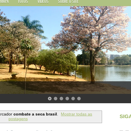
MAPA
FOTOS
VÍDEOS
SOBRE O SITE
arcador
combate a seca brasil
.
Mostrar todas as
SIG
postagens