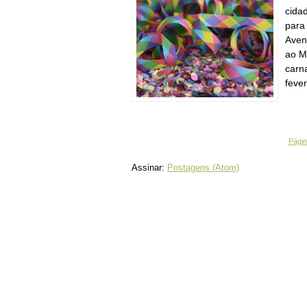
cida
para
Aven
ao M
carna
fever
Página
Assinar:
Postagens (Atom)