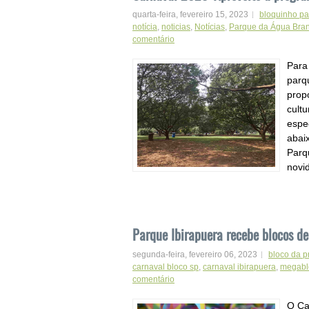
quarta-feira, fevereiro 15, 2023
bloquinho pa
notícia
,
noticias
,
Notícias
,
Parque da Água Bra
comentário
Para
parq
prop
cult
espe
abai
Parq
novi
Parque Ibirapuera recebe blocos d
segunda-feira, fevereiro 06, 2023
bloco da p
carnaval bloco sp
,
carnaval ibirapuera
,
megabl
comentário
O Car