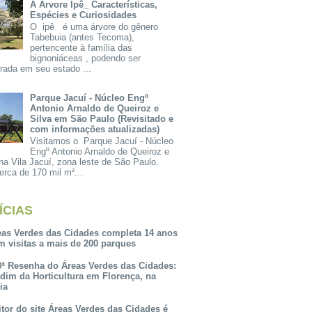
A Árvore Ipê_ Características,
Espécies e Curiosidades
O ipê é uma árvore do gênero
Tabebuia (antes Tecoma),
pertencente à família das
bignoniáceas , podendo ser
rada em seu estado ...
Parque Jacuí - Núcleo Engº
Antonio Arnaldo de Queiroz e
Silva em São Paulo (Revisitado e
com informações atualizadas)
Visitamos o Parque Jacuí - Núcleo
Engº Antonio Arnaldo de Queiroz e
na Vila Jacuí, zona leste de São Paulo.
rca de 170 mil m²...
ÍCIAS
eas Verdes das Cidades completa 14 anos
m visitas a mais de 200 parques
3ª Resenha do Áreas Verdes das Cidades:
rdim da Horticultura em Florença, na
lia
itor do site Áreas Verdes das Cidades é