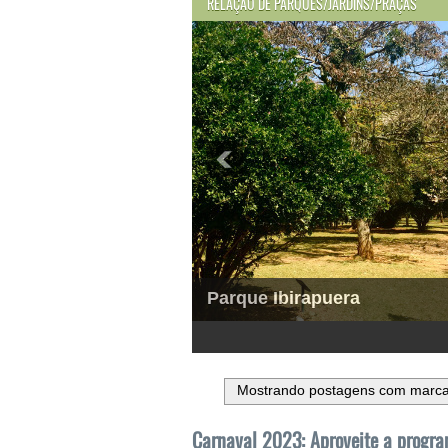
RELAÇÃO DE PARQUES/JARDINS/PRAÇAS
Parque Ibirapuera
1
2
3
4
5
6
Mostrando postagens com marc
Carnaval 2023: Aproveite a progra