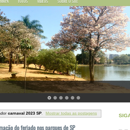
MAPA
FOTOS
VÍDEOS
SOBRE O SITE
ador
carnaval 2023 SP
.
Mostrar todas as postagens
SIG
mação do feriado nos parques de SP