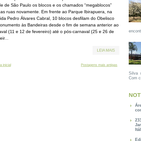
de de São Paulo os blocos e os chamados “megablocos”
 as ruas novamente. Em frente ao Parque Ibirapuera, na
ida Pedro Álvares Cabral, 10 blocos desfilam do Obelisco
onumento às Bandeiras desde o fim de semana anterior ao
encont
val (11 e 12 de fevereiro) até o pós-carnaval (25 e 26 de
eir...
LEIA MAIS
 inicial
Postagens mais antigas
Silva 
Com ce
NOT
Ár
co
23
Ja
Itá
Ed