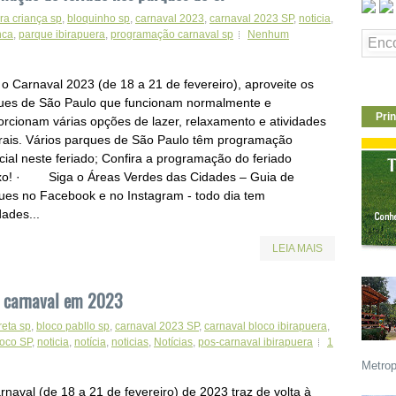
ra criança sp
,
bloquinho sp
,
carnaval 2023
,
carnaval 2023 SP
,
noticia
,
nca
,
parque ibirapuera
,
programação carnaval sp
Nenhum
 o Carnaval 2023 (de 18 a 21 de fevereiro), aproveite os
ues de São Paulo que funcionam normalmente e
Prin
orcionam várias opções de lazer, relaxamento e atividades
urais. Vários parques de São Paulo têm programação
cial neste feriado; Confira a programação do feriado
xo! · Siga o Áreas Verdes das Cidades – Guia de
ues no Facebook e no Instagram - todo dia tem
dades...
LEIA MAIS
e carnaval em 2023
reta sp
,
bloco pabllo sp
,
carnaval 2023 SP
,
carnaval bloco ibirapuera
,
oco SP
,
noticia
,
notícia
,
noticias
,
Notícias
,
pos-carnaval ibirapuera
1
Metrop
naval (de 18 a 21 de fevereiro) de 2023 traz de volta à