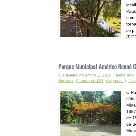
loca
Paulo
como 
torn
se p
(FIT
Parque Municipal Américo Renné G
quarta-feira, novembro 11, 2015
fauna
,
flora
Horizonte
,
Parques em MG
,
playground
4 co
O Pa
sábad
Mina
1897
de 1
de B
Munic