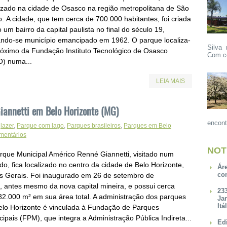
lizado na cidade de Osasco na região metropolitana de São
. A cidade, que tem cerca de 700.000 habitantes, foi criada
um bairro da capital paulista no final do século 19,
ando-se município emancipado em 1962. O parque localiza-
Silva 
róximo da Fundação Instituto Tecnológico de Osasco
Com ce
O) numa...
LEIA MAIS
iannetti em Belo Horizonte (MG)
encont
,
lazer
,
Parque com lago
,
Parques brasileiros
,
Parques em Belo
mentários
NOT
rque Municipal Américo Renné Giannetti, visitado num
o, fica localizado no centro da cidade de Belo Horizonte,
Ár
co
s Gerais. Foi inaugurado em 26 de setembro de
, antes mesmo da nova capital mineira, e possui cerca
23
82.000 m² em sua área total. A administração dos parques
Ja
Itá
elo Horizonte é vinculada à Fundação de Parques
ipais (FPM), que integra a Administração Pública Indireta...
Ed