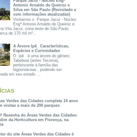
Parque Jacuí - Núcleo Engº
Antonio Arnaldo de Queiroz e
Silva em São Paulo (Revisitado e
com informações atualizadas)
Visitamos o Parque Jacuí - Núcleo
Engº Antonio Arnaldo de Queiroz e
na Vila Jacuí, zona leste de São Paulo.
rca de 170 mil m²...
A Árvore Ipê_ Características,
Espécies e Curiosidades
O ipê é uma árvore do gênero
Tabebuia (antes Tecoma),
pertencente à família das
bignoniáceas , podendo ser
rada em seu estado ...
ÍCIAS
eas Verdes das Cidades completa 14 anos
m visitas a mais de 200 parques
3ª Resenha do Áreas Verdes das Cidades:
rdim da Horticultura em Florença, na
lia
itor do site Áreas Verdes das Cidades é