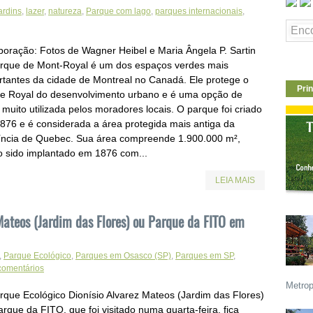
ardins
,
lazer
,
natureza
,
Parque com lago
,
parques internacionais
,
boração: Fotos de Wagner Heibel e Maria Ângela P. Sartin
rque de Mont-Royal é um dos espaços verdes mais
rtantes da cidade de Montreal no Canadá. Ele protege o
Prin
e Royal do desenvolvimento urbano e é uma opção de
 muito utilizada pelos moradores locais. O parque foi criado
876 e é considerada a área protegida mais antiga da
íncia de Quebec. Sua área compreende 1.900.000 m²,
o sido implantado em 1876 com...
LEIA MAIS
Mateos (Jardim das Flores) ou Parque da FITO em
,
Parque Ecológico
,
Parques em Osasco (SP)
,
Parques em SP
,
comentários
Metrop
rque Ecológico Dionísio Alvarez Mateos (Jardim das Flores)
rque da FITO, que foi visitado numa quarta-feira, fica