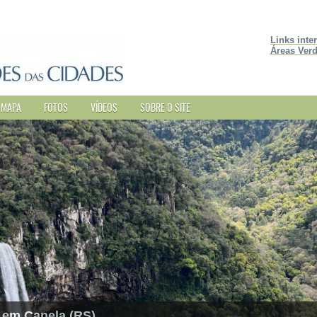
Links inte
Áreas Verd
MAPA
FOTOS
VÍDEOS
SOBRE O SITE
 em Canela (RS)