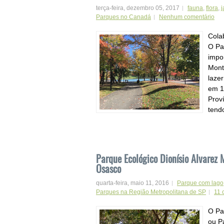
terça-feira, dezembro 05, 2017
fauna
,
flora
,
j
Parques no Canadá
Nenhum comentário
Cola
O Pa
impo
Mont
lazer
em 1
Prov
tend
Parque Ecológico Dionísio Alvarez 
Osasco
quarta-feira, maio 11, 2016
Parque com lago
Parques na Região Metropolitana de SP
11 
O Pa
ou Pa