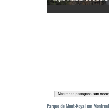
1
2
3
4
5
6
Mostrando postagens com marc
Parque de Mont-Royal em Montreal