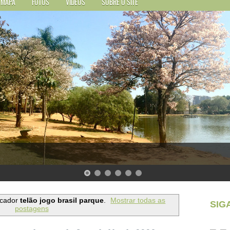
MAPA
FOTOS
VÍDEOS
SOBRE O SITE
rcador
telão jogo brasil parque
.
Mostrar todas as
SIG
postagens