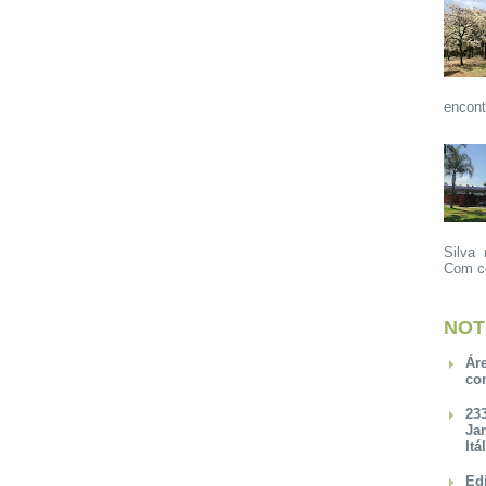
encont
Silva 
Com ce
NOT
Ár
co
23
Ja
Itá
Ed