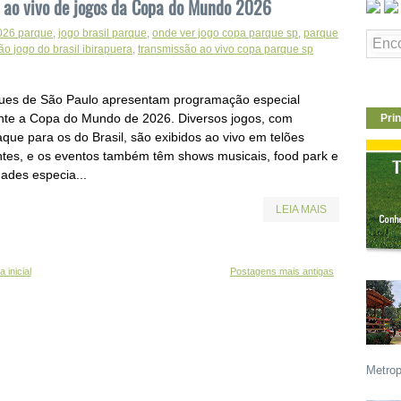
o ao vivo de jogos da Copa do Mundo 2026
026 parque
,
jogo brasil parque
,
onde ver jogo copa parque sp
,
parque
lão jogo do brasil ibirapuera
,
transmissão ao vivo copa parque sp
ues de São Paulo apresentam programação especial
nte a Copa do Mundo de 2026. Diversos jogos, com
Prin
aque para os do Brasil, são exibidos ao vivo em telões
ntes, e os eventos também têm shows musicais, food park e
dades especia...
LEIA MAIS
 inicial
Postagens mais antigas
Metrop