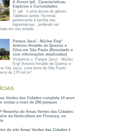
A Árvore Ipê_ Características,
Espécies e Curiosidades
O ipê é uma árvore do gênero
Tabebuia (antes Tecoma),
pertencente à família das
bignoniáceas , podendo ser
rada em seu estado ...
Parque Jacuí - Núcleo Engº
Antonio Arnaldo de Queiroz e
Silva em São Paulo (Revisitado e
com informações atualizadas)
Visitamos o Parque Jacuí - Núcleo
Engº Antonio Arnaldo de Queiroz e
na Vila Jacuí, zona leste de São Paulo.
rca de 170 mil m²...
ÍCIAS
eas Verdes das Cidades completa 14 anos
m visitas a mais de 200 parques
3ª Resenha do Áreas Verdes das Cidades:
rdim da Horticultura em Florença, na
lia
itor do site Áreas Verdes das Cidades é