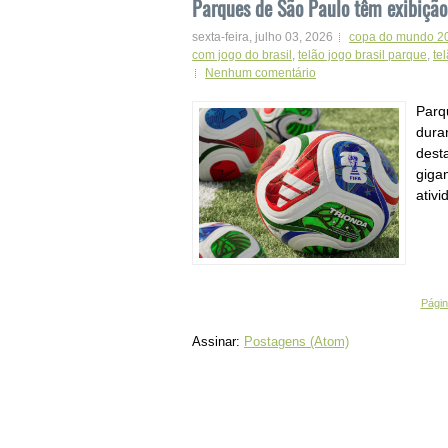
Parques de São Paulo têm exibiçã
sexta-feira, julho 03, 2026
copa do mundo 2
com jogo do brasil
,
telão jogo brasil parque
,
te
Nenhum comentário
Parq
dura
dest
giga
ativi
Página
Assinar:
Postagens (Atom)