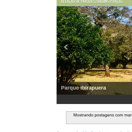
RELAÇÃO DE PARQUES/JARDINS/PRAÇAS
Parque Ibirapuera
1
2
3
4
5
6
Mostrando postagens com ma