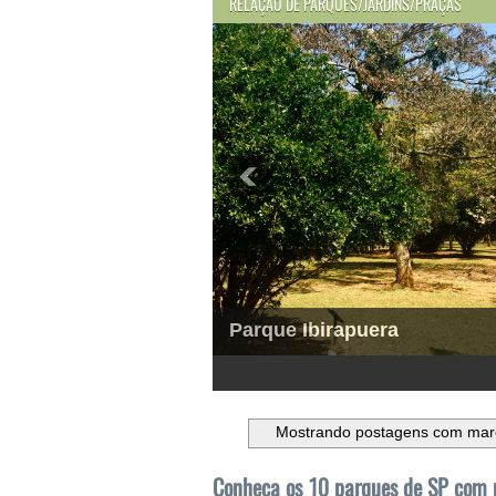
RELAÇÃO DE PARQUES/JARDINS/PRAÇAS
Parque Ibirapuera
1
2
3
4
5
6
Mostrando postagens com ma
Conheça os 10 parques de SP com p