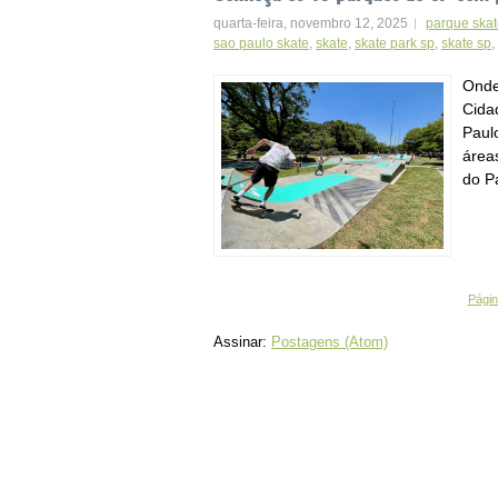
quarta-feira, novembro 12, 2025
parque skat
sao paulo skate
,
skate
,
skate park sp
,
skate sp
,
Onde
Cida
Paulo
área
do P
Página
Assinar:
Postagens (Atom)