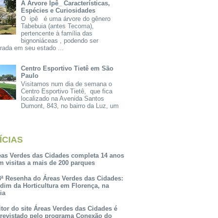
A Árvore Ipê_ Características,
Espécies e Curiosidades
O ipê é uma árvore do gênero
Tabebuia (antes Tecoma),
pertencente à família das
bignoniáceas , podendo ser
rada em seu estado ...
Centro Esportivo Tietê em São
Paulo
Visitamos num dia de semana o
Centro Esportivo Tietê, que fica
localizado na Avenida Santos
Dumont, 843, no bairro da Luz, um
ÍCIAS
eas Verdes das Cidades completa 14 anos
m visitas a mais de 200 parques
3ª Resenha do Áreas Verdes das Cidades:
rdim da Horticultura em Florença, na
lia
itor do site Áreas Verdes das Cidades é
trevistado pelo programa Conexão do