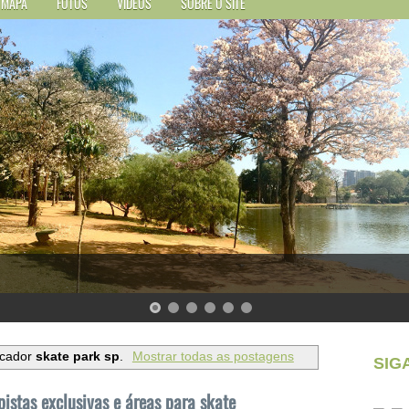
MAPA
FOTOS
VÍDEOS
SOBRE O SITE
rcador
skate park sp
.
Mostrar todas as postagens
SIG
istas exclusivas e áreas para skate