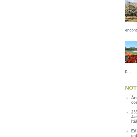
encont
p...
NOT
Ár
co
23
Ja
Itá
Ed
en