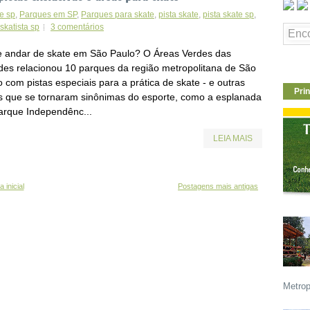
e sp
,
Parques em SP
,
Parques para skate
,
pista skate
,
pista skate sp
,
skatista sp
3 comentários
 andar de skate em São Paulo? O Áreas Verdes das
des relacionou 10 parques da região metropolitana de São
 com pistas especiais para a prática de skate - e outras
Prin
s que se tornaram sinônimas do esporte, como a esplanada
arque Independênc...
LEIA MAIS
 inicial
Postagens mais antigas
Metrop