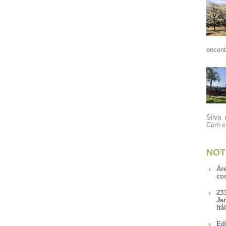
encont
Silva 
Com ce
NOT
Ár
co
23
Ja
Itá
Ed