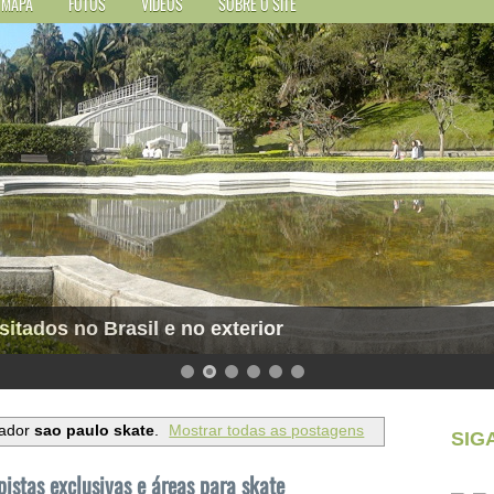
MAPA
FOTOS
VÍDEOS
SOBRE O SITE
sitados no Brasil e no exterior
cador
sao paulo skate
.
Mostrar todas as postagens
SIG
istas exclusivas e áreas para skate