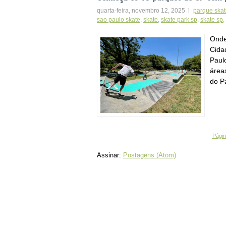
quarta-feira, novembro 12, 2025
parque skat
sao paulo skate
,
skate
,
skate park sp
,
skate sp
,
Onde
Cida
Paulo
área
do P
Página
Assinar:
Postagens (Atom)