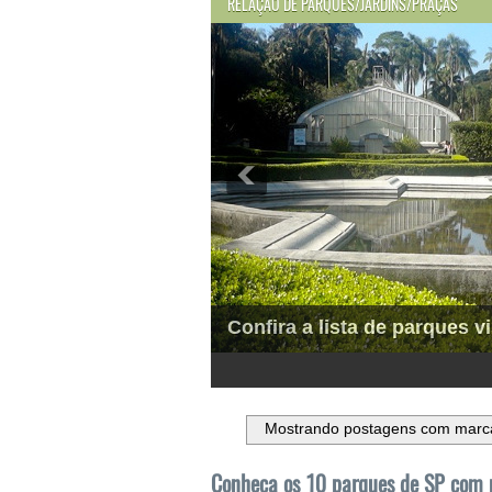
RELAÇÃO DE PARQUES/JARDINS/PRAÇAS
Confira a lista de parques vi
1
2
3
4
5
6
Mostrando postagens com mar
Conheça os 10 parques de SP com p