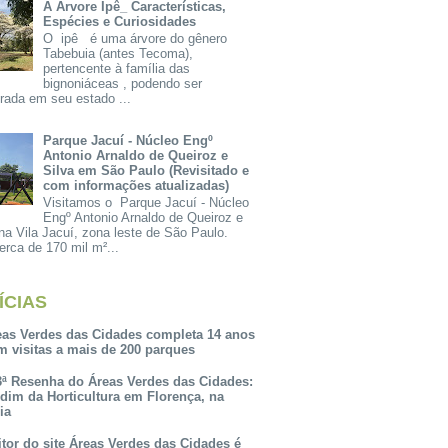
A Árvore Ipê_ Características,
Espécies e Curiosidades
O ipê é uma árvore do gênero
Tabebuia (antes Tecoma),
pertencente à família das
bignoniáceas , podendo ser
rada em seu estado ...
Parque Jacuí - Núcleo Engº
Antonio Arnaldo de Queiroz e
Silva em São Paulo (Revisitado e
com informações atualizadas)
Visitamos o Parque Jacuí - Núcleo
Engº Antonio Arnaldo de Queiroz e
na Vila Jacuí, zona leste de São Paulo.
rca de 170 mil m²...
ÍCIAS
eas Verdes das Cidades completa 14 anos
m visitas a mais de 200 parques
3ª Resenha do Áreas Verdes das Cidades:
rdim da Horticultura em Florença, na
lia
itor do site Áreas Verdes das Cidades é