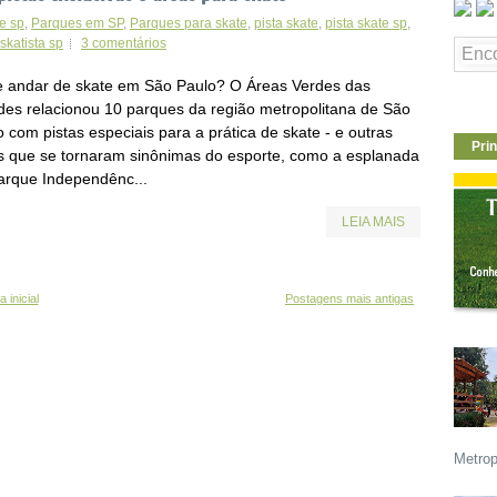
e sp
,
Parques em SP
,
Parques para skate
,
pista skate
,
pista skate sp
,
skatista sp
3 comentários
 andar de skate em São Paulo? O Áreas Verdes das
des relacionou 10 parques da região metropolitana de São
 com pistas especiais para a prática de skate - e outras
Prin
s que se tornaram sinônimas do esporte, como a esplanada
arque Independênc...
LEIA MAIS
 inicial
Postagens mais antigas
Metrop