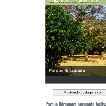
RELAÇÃO DE PARQUES/JARDINS/PRAÇAS
Parque Ibirapuera
1
2
3
4
5
6
Mostrando postagens com 
Parque Ibirapuera apresenta festiv