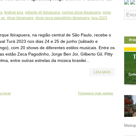
ra
,
festival tura
,
gilberto gil ibirapuera
,
joelma show ibirapuera
,
jorge
y sp
,
show ibirapuera
,
show zeca pagodinho ibirapuera
,
tura 2023
rque Ibirapuera, na região central de São Paulo, recebe o
Prin
ival Turá 2023 nos dias 24 e 25 de junho (sábado e
ngo), com 20 shows de diferentes estilos musicais. Entre os
tas estão Zeca Pagodinho, Jorge Ben Jor, Gilberto Gil, Pitty
lma, entre outras estrelas da música brasilei...
LEIA MAIS
 inicial
Postagens mais antigas
Metrop