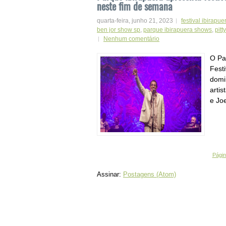
neste fim de semana
quarta-feira, junho 21, 2023
festival ibirapue
ben jor show sp
,
parque ibirapuera shows
,
pitt
Nenhum comentário
O Pa
Fest
domi
artis
e Joe
Página
Assinar:
Postagens (Atom)