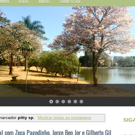
MAPA
FOTOS
VÍDEOS
SOBRE O SITE
marcador
pitty sp
.
Mostrar todas as postagens
SIG
al com Zeca Pagodinho, Jorge Ben Jor e Gilberto Gil