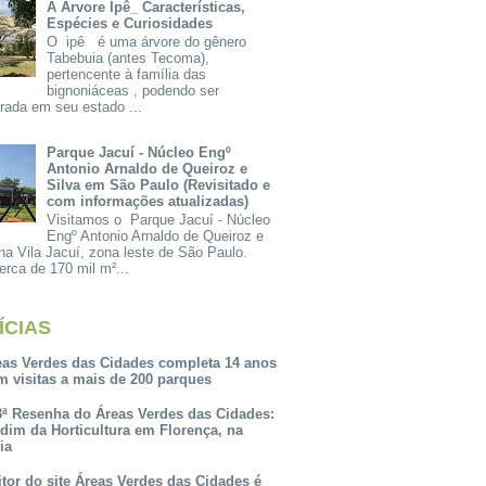
A Árvore Ipê_ Características,
Espécies e Curiosidades
O ipê é uma árvore do gênero
Tabebuia (antes Tecoma),
pertencente à família das
bignoniáceas , podendo ser
rada em seu estado ...
Parque Jacuí - Núcleo Engº
Antonio Arnaldo de Queiroz e
Silva em São Paulo (Revisitado e
com informações atualizadas)
Visitamos o Parque Jacuí - Núcleo
Engº Antonio Arnaldo de Queiroz e
na Vila Jacuí, zona leste de São Paulo.
rca de 170 mil m²...
ÍCIAS
eas Verdes das Cidades completa 14 anos
m visitas a mais de 200 parques
3ª Resenha do Áreas Verdes das Cidades:
rdim da Horticultura em Florença, na
lia
itor do site Áreas Verdes das Cidades é