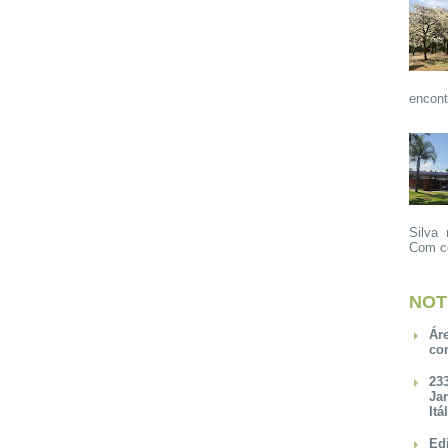
encont
Silva 
Com ce
NOT
Ár
co
23
Ja
Itá
Ed