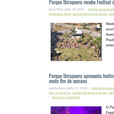
Parque Ibirapuera recebe Festival
terça-feira, julho 18, 2023
festival gastronomi
ibirapuera show
,
parque ibirapuera shows
,
smo
Nest
acon
Aven
Paulo
antec
Parque Ibirapuera apresenta festiv
neste fim de semana
quarta-feira, junho 21, 2023
festival ibirapue
ben jor show sp
,
parque ibirapuera shows
,
pitt
Nenhum comentário
O Pa
Fest