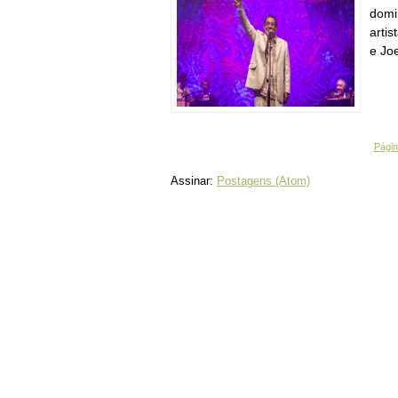
domi
artis
e Joe
Página
Assinar:
Postagens (Atom)