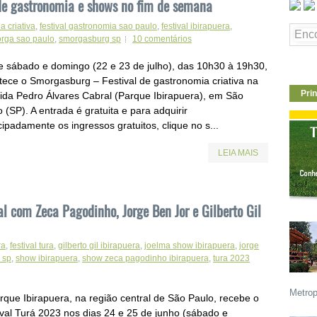
 de gastronomia e shows no fim de semana
a criativa
,
festival gastronomia sao paulo
,
festival ibirapuera
,
rga sao paulo
,
smorgasburg sp
10 comentários
e sábado e domingo (22 e 23 de julho), das 10h30 à 19h30,
tece o Smorgasburg – Festival de gastronomia criativa na
Prin
ida Pedro Álvares Cabral (Parque Ibirapuera), em São
 (SP). A entrada é gratuita e para adquirir
ipadamente os ingressos gratuitos, clique no s...
LEIA MAIS
al com Zeca Pagodinho, Jorge Ben Jor e Gilberto Gil
ra
,
festival tura
,
gilberto gil ibirapuera
,
joelma show ibirapuera
,
jorge
y sp
,
show ibirapuera
,
show zeca pagodinho ibirapuera
,
tura 2023
Metrop
rque Ibirapuera, na região central de São Paulo, recebe o
ival Turá 2023 nos dias 24 e 25 de junho (sábado e