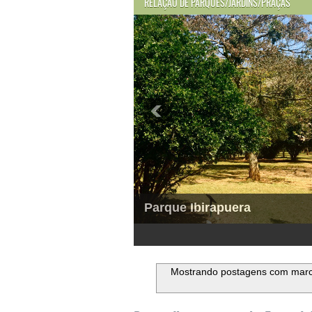
RELAÇÃO DE PARQUES/JARDINS/PRAÇAS
Parque Ibirapuera
1
2
3
4
5
6
Mostrando postagens com mar