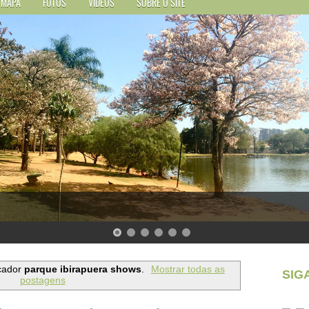
MAPA
FOTOS
VÍDEOS
SOBRE O SITE
cador
parque ibirapuera shows
.
Mostrar todas as
SIG
postagens