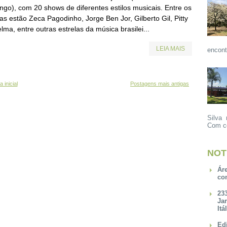
ngo), com 20 shows de diferentes estilos musicais. Entre os
tas estão Zeca Pagodinho, Jorge Ben Jor, Gilberto Gil, Pitty
lma, entre outras estrelas da música brasilei...
LEIA MAIS
encont
 inicial
Postagens mais antigas
Silva 
Com ce
NOT
Ár
co
23
Ja
Itá
Ed