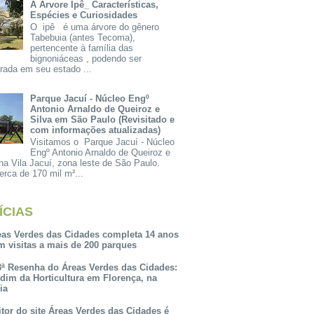
A Árvore Ipê_ Características,
Espécies e Curiosidades
O ipê é uma árvore do gênero
Tabebuia (antes Tecoma),
pertencente à família das
bignoniáceas , podendo ser
rada em seu estado ...
Parque Jacuí - Núcleo Engº
Antonio Arnaldo de Queiroz e
Silva em São Paulo (Revisitado e
com informações atualizadas)
Visitamos o Parque Jacuí - Núcleo
Engº Antonio Arnaldo de Queiroz e
na Vila Jacuí, zona leste de São Paulo.
rca de 170 mil m²...
ÍCIAS
eas Verdes das Cidades completa 14 anos
m visitas a mais de 200 parques
3ª Resenha do Áreas Verdes das Cidades:
rdim da Horticultura em Florença, na
lia
itor do site Áreas Verdes das Cidades é