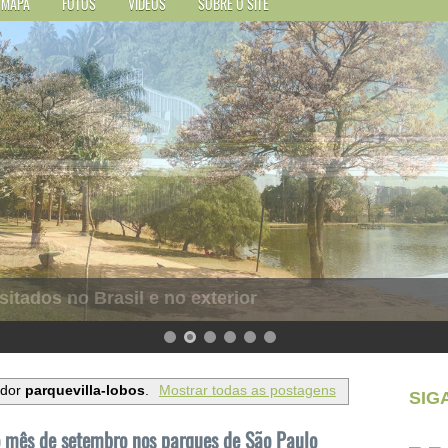
MAPA
FOTOS
VÍDEOS
SOBRE O SITE
sitados no Brasil e no exterior
ador
parquevilla-lobos
.
Mostrar todas as postagens
SIG
 mês de setembro nos parques de São Paulo