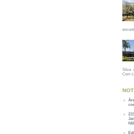
encont
Silva 
Com ce
NOT
Ár
co
23
Ja
Itá
Ed