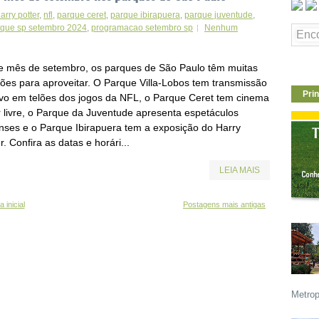
arry potter
,
nfl
,
parque ceret
,
parque ibirapuera
,
parque juventude
,
que sp setembro 2024
,
programacao setembro sp
Nenhum
e mês de setembro, os parques de São Paulo têm muitas
ções para aproveitar. O Parque Villa-Lobos tem transmissão
Prin
ivo em telões dos jogos da NFL, o Parque Ceret tem cinema
r livre, o Parque da Juventude apresenta espetáculos
enses e o Parque Ibirapuera tem a exposição do Harry
r. Confira as datas e horári...
LEIA MAIS
 inicial
Postagens mais antigas
Metrop