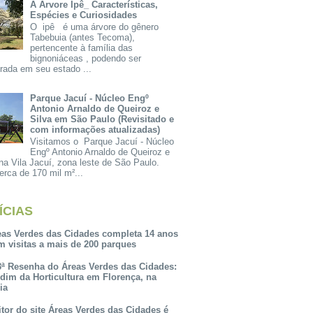
A Árvore Ipê_ Características,
Espécies e Curiosidades
O ipê é uma árvore do gênero
Tabebuia (antes Tecoma),
pertencente à família das
bignoniáceas , podendo ser
rada em seu estado ...
Parque Jacuí - Núcleo Engº
Antonio Arnaldo de Queiroz e
Silva em São Paulo (Revisitado e
com informações atualizadas)
Visitamos o Parque Jacuí - Núcleo
Engº Antonio Arnaldo de Queiroz e
na Vila Jacuí, zona leste de São Paulo.
rca de 170 mil m²...
ÍCIAS
eas Verdes das Cidades completa 14 anos
m visitas a mais de 200 parques
3ª Resenha do Áreas Verdes das Cidades:
rdim da Horticultura em Florença, na
lia
itor do site Áreas Verdes das Cidades é