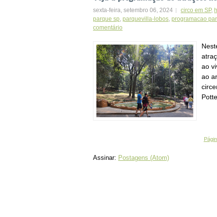
sexta-feira, setembro 06, 2024
circo em SP
,
h
parque sp
,
parquevilla-lobos
,
programacao par
comentário
Nest
atra
ao v
ao a
circ
Potte
Página
Assinar:
Postagens (Atom)