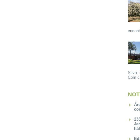
encont
Silva 
Com ce
NOT
Ár
co
23
Ja
Itá
Ed