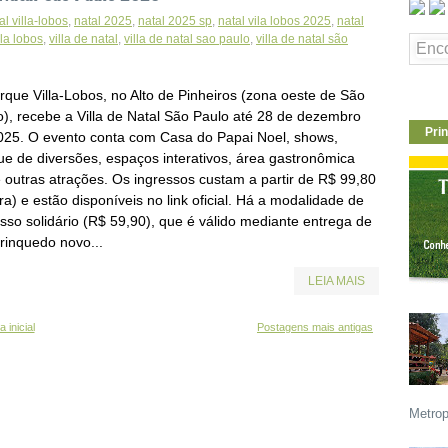
al villa-lobos
,
natal 2025
,
natal 2025 sp
,
natal vila lobos 2025
,
natal
lla lobos
,
villa de natal
,
villa de natal sao paulo
,
villa de natal são
rque Villa-Lobos, no Alto de Pinheiros (zona oeste de São
o), recebe a Villa de Natal São Paulo até 28 de dezembro
Prin
025. O evento conta com Casa do Papai Noel, shows,
ue de diversões, espaços interativos, área gastronômica
e outras atrações. Os ingressos custam a partir de R$ 99,80
ira) e estão disponíveis no link oficial. Há a modalidade de
esso solidário (R$ 59,90), que é válido mediante entrega de
rinquedo novo...
LEIA MAIS
 inicial
Postagens mais antigas
Metrop