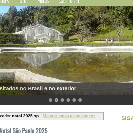
MAPA
FOTOS
VÍDEOS
SOBRE O SITE
sitados no Brasil e no exterior
rcador
natal 2025 sp
.
Mostrar todas as postagens
SIG
e Natal São Paulo 2025