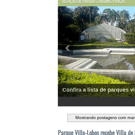
RELAÇÃO DE PARQUES/JARDINS/PRAÇAS
Confira a lista de parques vi
1
2
3
4
5
6
Mostrando postagens com ma
Parque Villa-Lobos recebe Villa d