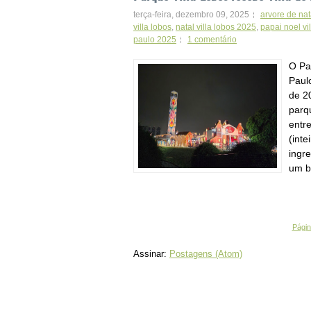
terça-feira, dezembro 09, 2025
arvore de nat
villa lobos
,
natal villa lobos 2025
,
papai noel vi
paulo 2025
1 comentário
O Pa
Paul
de 2
parq
entr
(inte
ingr
um b
Página
Assinar:
Postagens (Atom)