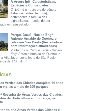
A Árvore Ipê_ Características,
Espécies e Curiosidades
O ipê é uma árvore do gênero
Tabebuia (antes Tecoma),
pertencente à família das
bignoniáceas , podendo ser
rada em seu estado ...
Parque Jacuí - Núcleo Engº
Antonio Arnaldo de Queiroz e
Silva em São Paulo (Revisitado e
com informações atualizadas)
Visitamos o Parque Jacuí - Núcleo
Engº Antonio Arnaldo de Queiroz e
na Vila Jacuí, zona leste de São Paulo.
rca de 170 mil m²...
ÍCIAS
eas Verdes das Cidades completa 14 anos
m visitas a mais de 200 parques
3ª Resenha do Áreas Verdes das Cidades:
rdim da Horticultura em Florença, na
lia
itor do site Áreas Verdes das Cidades é