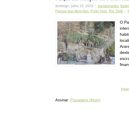
domingo, julho 23, 2023
bandeirantes
,
Batel
Parque das Monções
,
Porto Feliz
,
Rio Tietê
O Pa
inte
habit
local
Arar
dest
escra
finan
Página
Assinar:
Postagens (Atom)