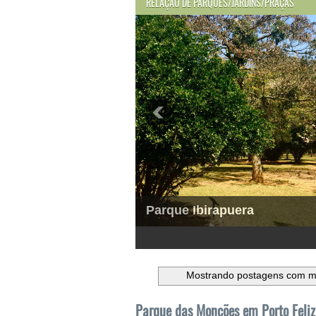
RELAÇÃO DE PARQUES/JARDINS/PRAÇAS
Parque Ibirapuera
1
2
3
4
5
6
Mostrando postagens com 
Parque das Monções em Porto Feliz