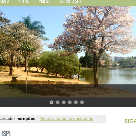
MAPA
FOTOS
VÍDEOS
SOBRE O SITE
marcador
monções
.
Mostrar todas as postagens
SIG
 (SP)