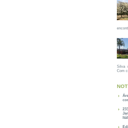
encont
Silva 
Com ce
NOT
Ár
co
23
Ja
Itá
Ed