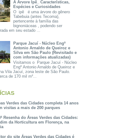
A Árvore Ipê_ Características,
Espécies e Curiosidades
O ipê é uma árvore do gênero
Tabebuia (antes Tecoma),
pertencente à família das
bignoniáceas , podendo ser
rada em seu estado ...
Parque Jacuí - Núcleo Engº
Antonio Arnaldo de Queiroz e
Silva em São Paulo (Revisitado e
com informações atualizadas)
Visitamos o Parque Jacuí - Núcleo
Engº Antonio Arnaldo de Queiroz e
na Vila Jacuí, zona leste de São Paulo.
rca de 170 mil m²...
ÍCIAS
eas Verdes das Cidades completa 14 anos
m visitas a mais de 200 parques
3ª Resenha do Áreas Verdes das Cidades:
rdim da Horticultura em Florença, na
lia
itor do site Áreas Verdes das Cidades é