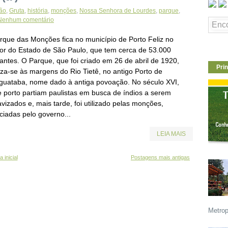
ão
,
Gruta
,
história
,
monções
,
Nossa Senhora de Lourdes
,
parque
,
Nenhum comentário
rque das Monções fica no município de Porto Feliz no
rior do Estado de São Paulo, que tem cerca de 53.000
antes. O Parque, que foi criado em 26 de abril de 1920,
Prin
iza-se às margens do Rio Tietê, no antigo Porto de
iguataba, nome dado à antiga povoação. No século XVI,
e porto partiam paulistas em busca de índios a serem
vizados e, mais tarde, foi utilizado pelas monções,
ciadas pelo governo...
LEIA MAIS
 inicial
Postagens mais antigas
Metrop