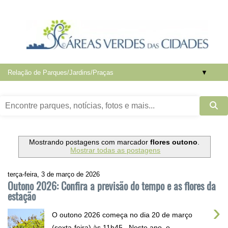
▼
Mostrando postagens com marcador
flores outono
.
Mostrar todas as postagens
terça-feira, 3 de março de 2026
Outono 2026: Confira a previsão do tempo e as flores da
estação
›
O outono 2026 começa no dia 20 de março
(sexta-feira) às 11h45 . Neste ano, o