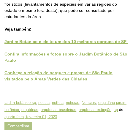
florísticos (levantamentos de espécies em várias regiões do
estado e mesmo fora deste), que pode ser consultado por
estudantes da área.
Veja também:
Jardim Botânico é eleito um dos 10 melhores parques de SP
Confira informações e fotos sobre o Jardim Botânico de São
Paulo
Conheça a relação de parques e praças de São Paulo
visitados pelo Áreas Verdes das Cidades
jardim botânico sp
,
noticia
,
notícia
,
noticias
,
Notícias
,
orquidário jardim
botânico
,
orquídeas
,
orquídeas brasileiras
,
orquídeas extinção
,
sp
às
quarta-feira, fevereiro 01, 2023
Compartilhar