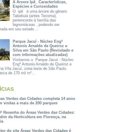
A Árvore Ipê_ Características,
Espécies e Curiosidades
O ipê é uma árvore do gênero
Tabebuia (antes Tecoma),
pertencente à família das
bignoniáceas , podendo ser
rada em seu estado ...
Parque Jacuí - Núcleo Engº
Antonio Arnaldo de Queiroz e
Silva em São Paulo (Revisitado e
com informações atualizadas)
Visitamos o Parque Jacuí - Núcleo
Engº Antonio Arnaldo de Queiroz e
na Vila Jacuí, zona leste de São Paulo.
rca de 170 mil m²...
ÍCIAS
eas Verdes das Cidades completa 14 anos
m visitas a mais de 200 parques
3ª Resenha do Áreas Verdes das Cidades:
rdim da Horticultura em Florença, na
lia
itor do site Áreas Verdes das Cidades é