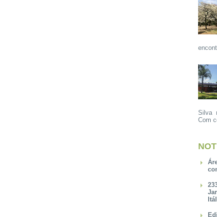
encont
Silva 
Com ce
NOT
Ár
co
23
Ja
Itá
Ed