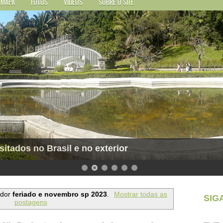
MAPA
FOTOS
VÍDEOS
SOBRE O SITE
sitados no Brasil e no exterior
ador
feriado e novembro sp 2023
.
Mostrar todas as
SIG
postagens