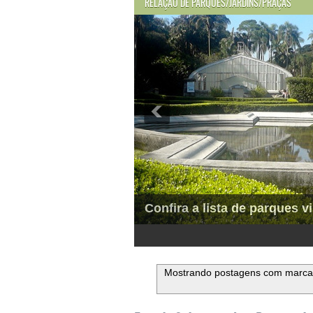
RELAÇÃO DE PARQUES/JARDINS/PRAÇAS
Confira a lista de parques vi
1
2
3
4
5
6
Mostrando postagens com marc