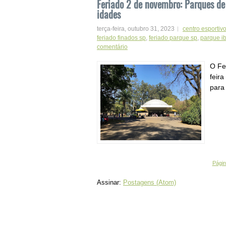
Feriado 2 de novembro: Parques de
idades
terça-feira, outubro 31, 2023
centro esportivo
feriado finados sp
,
feriado parque sp
,
parque ib
comentário
O Fe
feir
para
Página
Assinar:
Postagens (Atom)