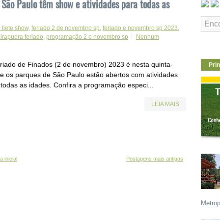
 São Paulo têm show e atividades para todas as
 tiete show
,
feriado 2 de novembro sp
,
feriado e novembro sp 2023
,
irapuera feriado
,
programação 2 e novembro sp
Nenhum
riado de Finados (2 de novembro) 2023 é nesta quinta-
Prin
a e os parques de São Paulo estão abertos com atividades
 todas as idades. Confira a programação especi...
LEIA MAIS
 inicial
Postagens mais antigas
Metrop