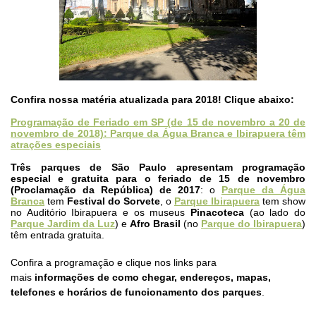
Confira nossa matéria atualizada para 2018! Clique abaixo:
Programação de Feriado em SP (de 15 de novembro a 20 de
novembro de 2018): Parque da Água Branca e Ibirapuera têm
atrações especiais
Três parques de São Paulo apresentam programação
especial e gratuita para o feriado de 15 de novembro
(Proclamação da República) de 2017
: o
Parque da Água
Branca
tem
Festival do Sorvete
, o
Parque Ibirapuera
tem show
no Auditório Ibirapuera e os museus
Pinacoteca
(ao lado do
Parque Jardim da Luz
) e
Afro Brasil
(no
Parque do Ibirapuera
)
têm entrada gratuita.
Confira a programação e clique nos links para
mais
informações
de como chegar, endereços, mapas,
telefones e horários de funcionamento dos parques
.