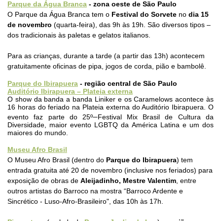
Parque da Água Branca
- zona oeste de São Paulo
O
Parque da Água Branca
tem o
Festival do Sorvete
no
dia 15
de novembro
(quarta-feira), das 9h às 19h
. São diversos tipos –
dos tradicionais às paletas e gelatos italianos.
Para as crianças, durante a tarde (a partir das 13h) acontecem
gratuitamente oficinas de pipa, jogos de corda, pião e bambolê.
Parque do Ibirapuera
- região central de São Paulo
Auditório Ibirapuera – Plateia externa
O show da banda
a banda Liniker e os Caramelows acontece às
16 horas do feriado na
Plateia externa do Auditório Ibirapuera. O
evento faz parte do
25º
Festival Mix Brasil de Cultura da
Diversidade, maior evento LGBTQ da América Latina e um dos
maiores do mundo.
Museu Afro Brasil
O Museu Afro Brasil (dentro do
Parque do Ibirapuera
) tem
entrada gratuita até 20 de novembro (inclusive nos feriados) para
exposição de obras de
Aleijadinho, Mestre Valentim
, entre
outros artistas do Barroco na mostra “Barroco Ardente e
Sincrético - Luso-Afro-Brasileiro
", das 10h às 17h.