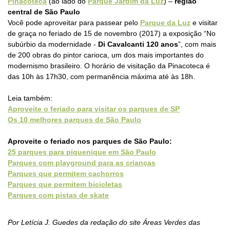
Pinacoteca
(ao lado do
Parque Jardim da Luz
) –
região
central de São Paulo
Você pode aproveitar para passear pelo
Parque da Luz
e visitar
de graça no feriado de 15 de novembro (2017) a
exposição “
No
subúrbio da modernidade -
Di Cavalcanti 120 anos
”, com mais
de 200 obras do pintor carioca, um dos mais importantes do
modernismo brasileiro.
O horário de visitação da Pinacoteca é
das 10h às 17h30, com permanência máxima até às 18h.
Leia também:
Aproveite o feriado para visitar os parques de SP
Os 10 melhores parques de São Paulo
Aproveite o feriado nos parques de São Paulo
:
25 parques para piquenique em São Paulo
Parques com playground para as crianças
Parques que permitem cachorros
Parques que permitem bicicletas
Parques com pistas de skate
Por Letícia J. Guedes da redação do site Áreas Verdes das