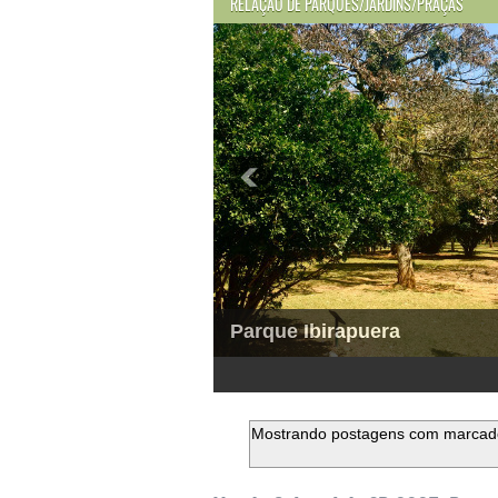
RELAÇÃO DE PARQUES/JARDINS/PRAÇAS
Parque Ibirapuera
1
2
3
4
5
6
Mostrando postagens com marca