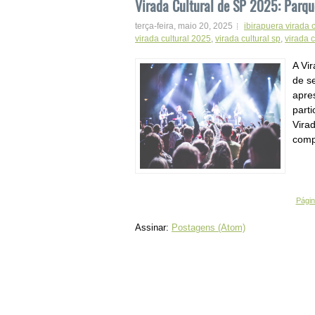
Virada Cultural de SP 2025: Parqu
terça-feira, maio 20, 2025
ibirapuera virada c
virada cultural 2025
,
virada cultural sp
,
virada 
A Vi
de s
apre
part
Vira
compl
Página
Assinar:
Postagens (Atom)