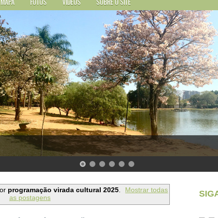
MAPA
FOTOS
VÍDEOS
SOBRE O SITE
dor
programação virada cultural 2025
.
Mostrar todas
SIG
as postagens