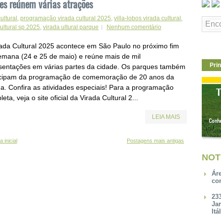
es reúnem várias atrações
ultural
,
programação virada cultural 2025
,
villa-lobos virada cultural
,
cultural sp 2025
,
virada ultural parque
Nenhum comentário
rada Cultural 2025 acontece em São Paulo no próximo fim
emana (24 e 25 de maio) e reúne mais de mil
Prin
sentações em várias partes da cidade. Os parques também
icipam da programação de comemoração de 20 anos da
da. Confira as atividades especiais! Para a programação
eta, veja o site oficial da Virada Cultural 2...
LEIA MAIS
 inicial
Postagens mais antigas
NOT
Ár
co
23
Ja
Itá