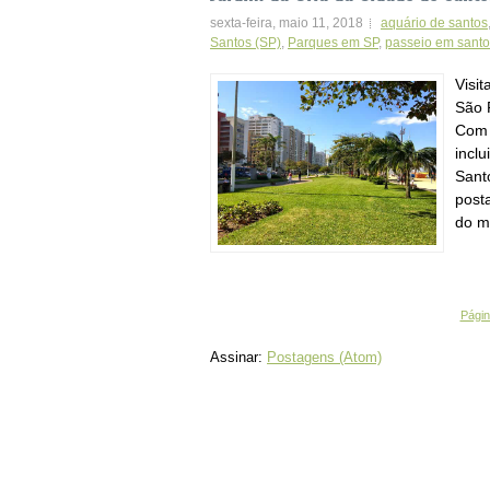
sexta-feira, maio 11, 2018
aquário de santos
Santos (SP)
,
Parques em SP
,
passeio em santo
Visit
São 
Com 
inclu
Sant
posta
do m
Página
Assinar:
Postagens (Atom)