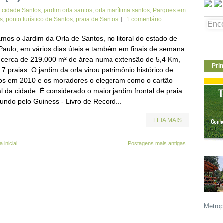
,
cidade Santos
,
jardim orla santos
,
orla marítima santos
,
Parques em
s
,
ponto turístico de Santos
,
praia de Santos
1 comentário
amos o Jardim da Orla de Santos, no litoral do estado de
Paulo, em vários dias úteis e também em finais de semana.
cerca de 219.000 m² de área numa extensão de 5,4 Km,
Prin
i 7 praias. O jardim da orla virou patrimônio histórico de
os em 2010 e os moradores o elegeram como o cartão
l da cidade. É considerado o maior jardim frontal de praia
undo pelo Guiness - Livro de Record...
LEIA MAIS
 inicial
Postagens mais antigas
Metrop