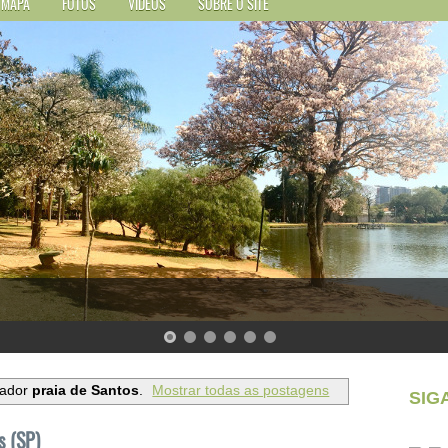
MAPA
FOTOS
VÍDEOS
SOBRE O SITE
cador
praia de Santos
.
Mostrar todas as postagens
SIG
s (SP)