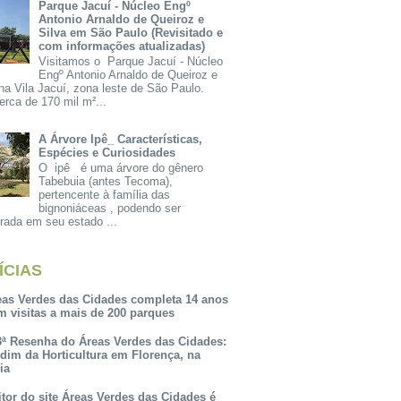
Parque Jacuí - Núcleo Engº
Antonio Arnaldo de Queiroz e
Silva em São Paulo (Revisitado e
com informações atualizadas)
Visitamos o Parque Jacuí - Núcleo
Engº Antonio Arnaldo de Queiroz e
na Vila Jacuí, zona leste de São Paulo.
rca de 170 mil m²...
A Árvore Ipê_ Características,
Espécies e Curiosidades
O ipê é uma árvore do gênero
Tabebuia (antes Tecoma),
pertencente à família das
bignoniáceas , podendo ser
rada em seu estado ...
ÍCIAS
eas Verdes das Cidades completa 14 anos
m visitas a mais de 200 parques
3ª Resenha do Áreas Verdes das Cidades:
rdim da Horticultura em Florença, na
lia
itor do site Áreas Verdes das Cidades é