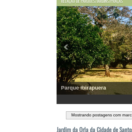
RELAÇÃO DE PARQUES/JARDINS/PRAÇAS
Parque Ibirapuera
1
2
3
4
5
6
Mostrando postagens com mar
Jardim da Orla da Cidade de Santo