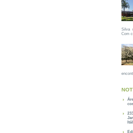
Silva 
Com ce
encont
NOT
Ár
co
23
Ja
Itá
Ed