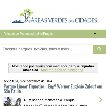
▼
Mostrando postagens com marcador
parque tiquatira
onde fica
.
Mostrar todas as postagens
sexta-feira, 8 de novembro de 2024
Parque Linear Tiquatira - Eng⁰ Werner Eugênio Zulauf em
São Paulo
›
Num sábado, visitamos o Parque
Linear Eng⁰ Werner Eugênio Zulauf , mais