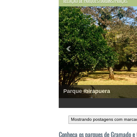
RELAÇÃO DE PARQUES/JARDINS/PRAÇAS
Parque Ibirapuera
1
2
3
4
5
6
Mostrando postagens com marca
Conheça os parques de Gramado e 