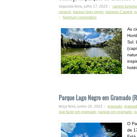
segunda-feira, julho 17, 2023
canela turismo
caracol
,
parque lago negro
,
parques Canela
,
p
Nenhum comentário
As c
Hort
Sul.
(capi
natu
inspi
hotéi
Parque Lago Negro em Gramado (R
terça-feira, junho 20, 2023
gramado
,
gramado
que fazer em gramado
,
parque em gramado
,
p
O Par
de 1
Está