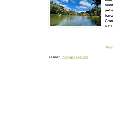
mont
pelo
bávar
Gram
Natal
Página
Assinar:
Postagens (Atom)