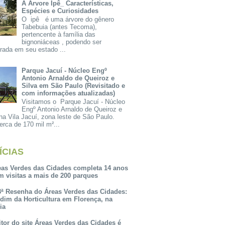
A Árvore Ipê_ Características,
Espécies e Curiosidades
O ipê é uma árvore do gênero
Tabebuia (antes Tecoma),
pertencente à família das
bignoniáceas , podendo ser
rada em seu estado ...
Parque Jacuí - Núcleo Engº
Antonio Arnaldo de Queiroz e
Silva em São Paulo (Revisitado e
com informações atualizadas)
Visitamos o Parque Jacuí - Núcleo
Engº Antonio Arnaldo de Queiroz e
na Vila Jacuí, zona leste de São Paulo.
rca de 170 mil m²...
ÍCIAS
eas Verdes das Cidades completa 14 anos
m visitas a mais de 200 parques
3ª Resenha do Áreas Verdes das Cidades:
rdim da Horticultura em Florença, na
lia
itor do site Áreas Verdes das Cidades é