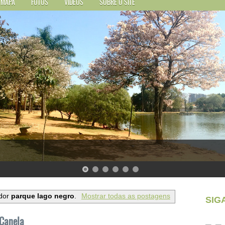
MAPA
FOTOS
VÍDEOS
SOBRE O SITE
dor
parque lago negro
.
Mostrar todas as postagens
SIG
Canela