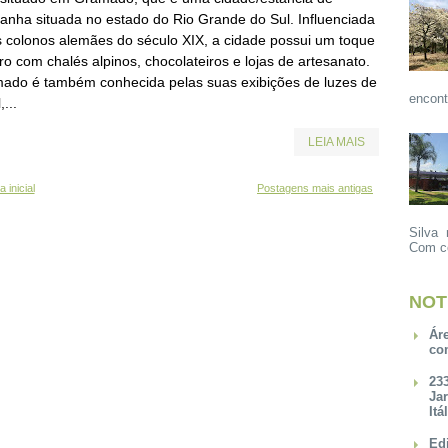
anha situada no estado do Rio Grande do Sul. Influenciada
s colonos alemães do século XIX, a cidade possui um toque
o com chalés alpinos, chocolateiros e lojas de artesanato.
ado é também conhecida pelas suas exibições de luzes de
encont
,...
LEIA MAIS
 inicial
Postagens mais antigas
Silva 
Com ce
NOT
Ár
co
23
Ja
Itá
Ed