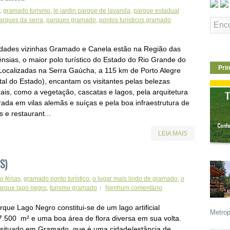
,
gramado turismo
,
le jardin parque de lavanda
,
parque estadual
arques da serra
,
parques gramado
,
pontos turísticos gramado
idades vizinhas Gramado e Canela estão na Região das
ênsias, o maior polo turístico do Estado do Rio Grande do
Prin
 Localizadas na Serra Gaúcha, a 115 km de Porto Alegre
tal do Estado), encantam os visitantes pelas belezas
rais, como a vegetação, cascatas e lagos, pela arquitetura
rada em vilas alemãs e suíças e pela boa infraestrutura de
s e restaurant...
LEIA MAIS
S)
 férias
,
gramado ponto turístico
,
o lugar mais lindo de gramado
,
o
arque lago negro
,
turismo gramado
Nenhum comentário
que Lago Negro constitui-se de um lago artificial
Metrop
7.500 m² e uma boa área de flora diversa em sua volta.
 situado em Gramado, que é uma cidade/estância de