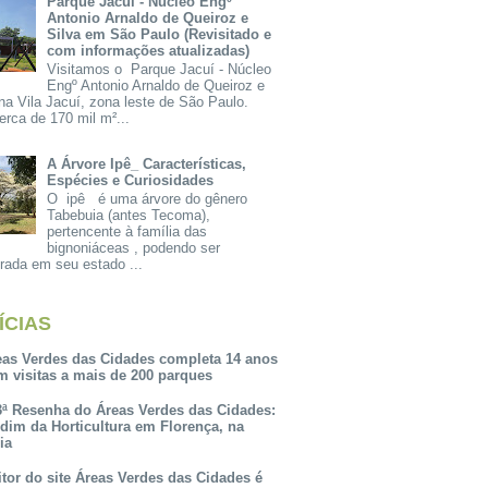
Parque Jacuí - Núcleo Engº
Antonio Arnaldo de Queiroz e
Silva em São Paulo (Revisitado e
com informações atualizadas)
Visitamos o Parque Jacuí - Núcleo
Engº Antonio Arnaldo de Queiroz e
na Vila Jacuí, zona leste de São Paulo.
rca de 170 mil m²...
A Árvore Ipê_ Características,
Espécies e Curiosidades
O ipê é uma árvore do gênero
Tabebuia (antes Tecoma),
pertencente à família das
bignoniáceas , podendo ser
rada em seu estado ...
ÍCIAS
eas Verdes das Cidades completa 14 anos
m visitas a mais de 200 parques
3ª Resenha do Áreas Verdes das Cidades:
rdim da Horticultura em Florença, na
lia
itor do site Áreas Verdes das Cidades é