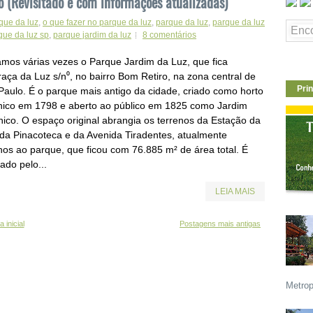
 (Revisitado e com informações atualizadas)
que da luz
,
o que fazer no parque da luz
,
parque da luz
,
parque da luz
que da luz sp
,
parque jardim da luz
8 comentários
tamos várias vezes o Parque Jardim da Luz, que fica
raça da Luz s/n⁰, no bairro Bom Retiro, na zona central de
Prin
Paulo. É o parque mais antigo da cidade, criado como horto
nico em 1798 e aberto ao público em 1825 como Jardim
nico. O espaço original abrangia os terrenos da Estação da
 da Pinacoteca e da Avenida Tiradentes, atualmente
nhos ao parque, que ficou com 76.885 m² de área total. É
ado pelo...
LEIA MAIS
 inicial
Postagens mais antigas
Metrop