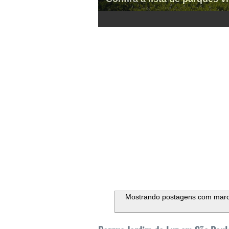
1
2
3
4
5
6
Mostrando postagens com mar