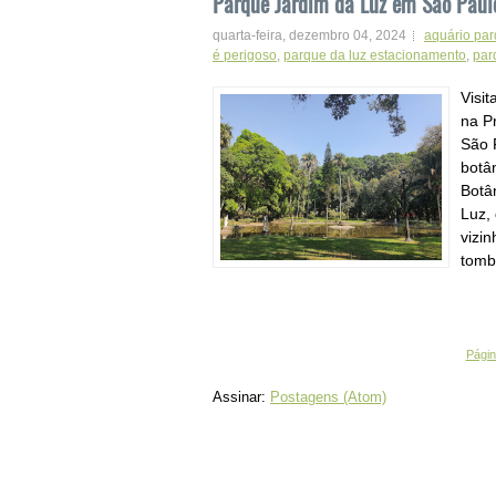
Parque Jardim da Luz em São Paulo
quarta-feira, dezembro 04, 2024
aquário par
é perigoso
,
parque da luz estacionamento
,
par
Visi
na P
São 
botâ
Botâ
Luz,
vizi
tomb
Página
Assinar:
Postagens (Atom)