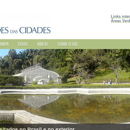
Links inte
Áreas Verd
MAPA
FOTOS
VÍDEOS
SOBRE O SITE
sitados no Brasil e no exterior