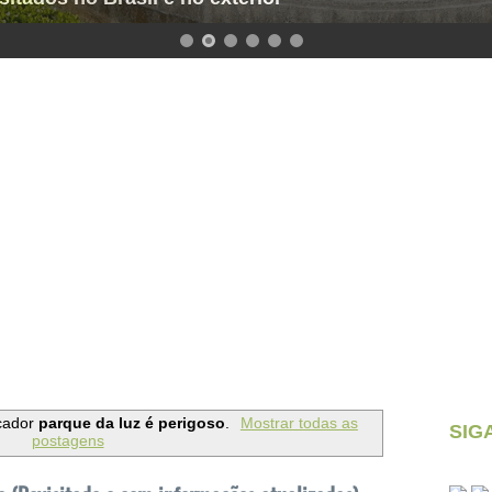
cador
parque da luz é perigoso
.
Mostrar todas as
SIG
postagens