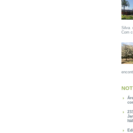
Silva 
Com ce
encont
NOT
Ár
co
23
Ja
Itá
Ed