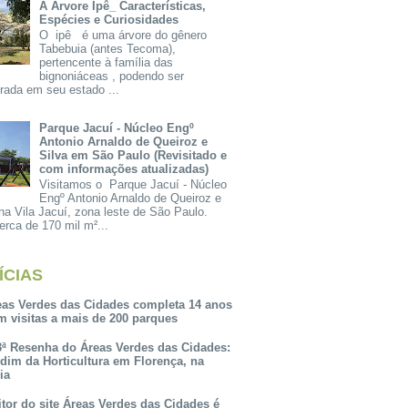
A Árvore Ipê_ Características,
Espécies e Curiosidades
O ipê é uma árvore do gênero
Tabebuia (antes Tecoma),
pertencente à família das
bignoniáceas , podendo ser
rada em seu estado ...
Parque Jacuí - Núcleo Engº
Antonio Arnaldo de Queiroz e
Silva em São Paulo (Revisitado e
com informações atualizadas)
Visitamos o Parque Jacuí - Núcleo
Engº Antonio Arnaldo de Queiroz e
na Vila Jacuí, zona leste de São Paulo.
rca de 170 mil m²...
ÍCIAS
eas Verdes das Cidades completa 14 anos
m visitas a mais de 200 parques
3ª Resenha do Áreas Verdes das Cidades:
rdim da Horticultura em Florença, na
lia
itor do site Áreas Verdes das Cidades é