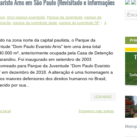
risto Arns em São Paulo (Revisitado e informações
que
,
circo parque juventude
,
Parque da Juventude
,
parque da
amação
,
parque da juventude skate
,
parque da juventude SP
4
do na zona norte da capital paulista, o Parque da
Prin
ntude "Dom Paulo Evaristo Arns" tem uma área total
40.000 m², anteriormente ocupada pela Casa de Detenção
arandiru. Foi inaugurado em setembro de 2003
nomeado para Parque da Juventude “Dom Paulo Evaristo
” em dezembro de 2018. A alteração é uma homenagem a
os maiores defensores dos direitos humanos no Brasil,
ecido por sua...
LEIA MAIS
 inicial
Postagens mais antigas
Metrop