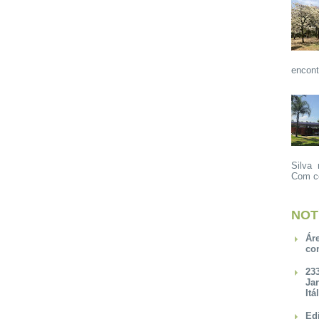
encont
Silva 
Com ce
NOT
Ár
co
23
Ja
Itá
Ed