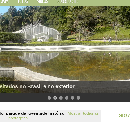
MAPA
FOTOS
VÍDEOS
SOBRE O SITE
sitados no Brasil e no exterior
dor
parque da juventude história
.
Mostrar todas as
SIG
postagens