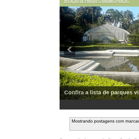
RELAÇÃO DE PARQUES/JARDINS/PRAÇAS
Confira a lista de parques vi
1
2
3
4
5
6
Mostrando postagens com marca